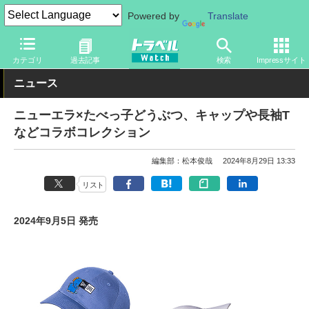
Powered by
Translate
トラベル Watch
旅のアイテム
旅行グッズ
衣類
カテゴリ
過去記事
検索
Impressサイト
ニュース
ニューエラ×たべっ子どうぶつ、キャップや長袖T
などコラボコレクション
編集部：松本俊哉
2024年8月29日 13:33
リスト
2024年9月5日 発売