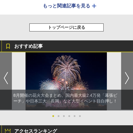
もっと関連記事を見る
トップページに戻る
おすすめ記事
8月開催の花火大会まとめ。国内最大級2.4万発「幕張ビ
ーチ」や日本三大「長岡」など大型イベント目白押し！
●
●
●
●
●
●
アクセスランキング