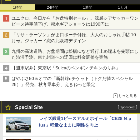
1時間
24時間
1週間
1カ月
ユニクロ、今日から「お盆特別セール」。涼感シアサッカーワン
ピース待望値下げ、撥水ギアショーツは1990円に
「リサ・ラーソン」がま口ポーチ付録、大人のおしゃれ手帖 10
月号。ジャカード織の北欧猫デザイン
九州の高速道路、お盆期間は松橋ICなど通行止め端末を先頭にし
た渋滞予測。東九州道への迂回は料金調整を実施
【週末駅弁】東京駅「Suicaのペンギン チキンのり弁」
はやぶさ50％オフの「新幹線eチケット（トクだ値スペシャル
28）」発売。秋冬乗車分、えきねっと限定
もっと見る
Special Site
レイズ鍛造1ピースアルミホイール「CE28 N-p
lus」軽量なままに剛性を向上