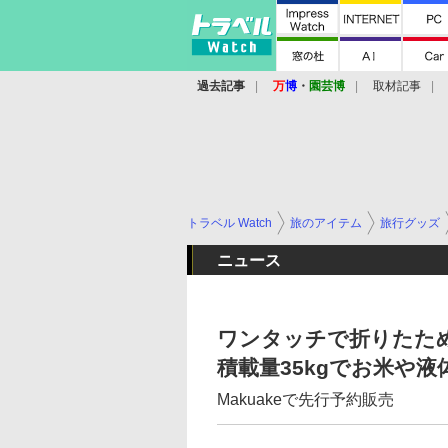
過去記事
万
博
・
園芸博
取材記事
トラベル Watch
旅のアイテム
旅行グッズ
ニュース
ワンタッチで折りたため
積載量35kgでお米や
Makuakeで先行予約販売