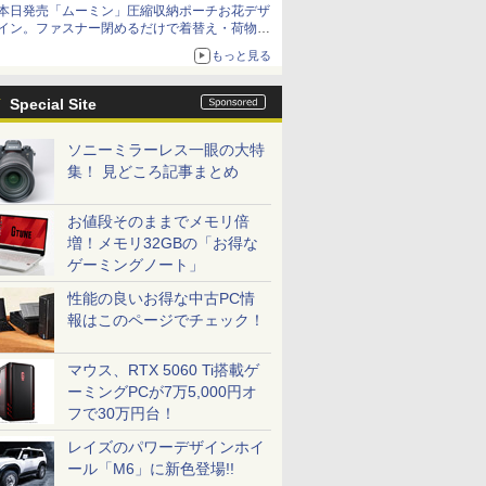
本日発売「ムーミン」圧縮収納ポーチお花デザ
イン。ファスナー閉めるだけで着替え・荷物が
スリムに
もっと見る
Special Site
ソニーミラーレス一眼の大特
集！ 見どころ記事まとめ
お値段そのままでメモリ倍
増！メモリ32GBの「お得な
ゲーミングノート」
性能の良いお得な中古PC情
報はこのページでチェック！
マウス、RTX 5060 Ti搭載ゲ
ーミングPCが7万5,000円オ
フで30万円台！
レイズのパワーデザインホイ
ール「M6」に新色登場!!