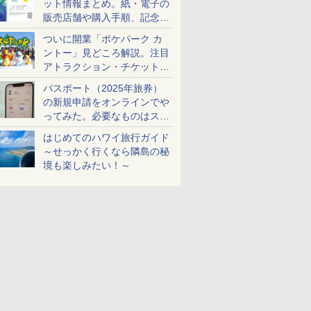
ット情報まとめ。紙・電子の
販売店舗や購入手順、記念チ
ケットも解説
ついに開業「ポケパーク カ
ントー」見どころ解説。注目
アトラクション・チケット手
配・来場前に必要な準備は？
パスポート（2025年旅券）
の新規申請をオンラインでや
ってみた。必要なものはスマ
ホとマイナカードのみ
はじめてのハワイ旅行ガイド
～せっかく行くなら隣島の秘
境も楽しみたい！～