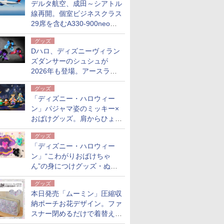
デルタ航空、成田～シアトル
線再開。個室ビジネスクラス
29席を含むA330-900neoで
運航
グッズ
Dハロ、ディズニーヴィラン
ズダンサーのシュシュが
2026年も登場。アースラや
ドクター・ファシリエほか全
グッズ
4種
「ディズニー・ハロウィー
ン」パジャマ姿のミッキー×
おばけグッズ。肩からひょっ
こりぬいぐるみバッジ、蓄光
グッズ
チャームほか
「ディズニー・ハロウィー
ン」“こわがりおばけちゃ
ん”の身につけグッズ・ぬい
ぐるみチャームほか、新作グ
グッズ
ッズが公開
本日発売「ムーミン」圧縮収
納ポーチお花デザイン。ファ
スナー閉めるだけで着替え・
荷物がスリムに