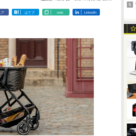
ェア
はてブ
note
LinkedIn