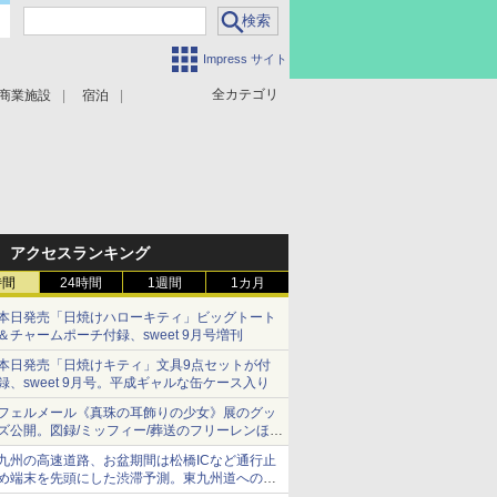
Impress サイト
全カテゴリ
商業施設
宿泊
アクセスランキング
時間
24時間
1週間
1カ月
本日発売「日焼けハローキティ」ビッグトート
＆チャームポーチ付録、sweet 9月号増刊
本日発売「日焼けキティ」文具9点セットが付
録、sweet 9月号。平成ギャルな缶ケース入り
フェルメール《真珠の耳飾りの少女》展のグッ
ズ公開。図録/ミッフィー/葬送のフリーレンほ
か、注目ブランドコラボが実現
九州の高速道路、お盆期間は松橋ICなど通行止
め端末を先頭にした渋滞予測。東九州道への迂
回は料金調整を実施