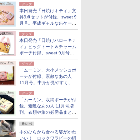
グッズ
本日発売「日焼けキティ」文
具9点セットが付録、sweet 9
月号。平成ギャルな缶ケース
入り
グッズ
本日発売「日焼けハローキテ
ィ」ビッグトート＆チャーム
ポーチ付録、sweet 9月号増
刊
グッズ
「ムーミン」大小メッシュポ
ーチが付録、素敵なあの人
11月号。中身が見やすく、温
泉スパにも使える
グッズ
「ムーミン」収納ポーチが付
録、素敵なあの人 11月号増
刊。衣類や旅の必需品まとま
る大小2個セット
旅レポ
手のひらから食べる姿がかわ
いい！ ロックワラビーの餌