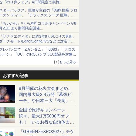
な「のり弁フェア」4日間限定で実施
スターバックス、巨峰が主役の「芳醇 巨峰 フロ
ーズン ティー」「チラックス ソーダ 巨峰」発
売
「ちいかわ」×くら寿司コラボキャンペーンが8
月21日より期間限定開催
オリジナルの湯呑みや寿司皿が景品に登場！
「サクラエディタ」に約3年8カ月ぶりの更新、
ダークモード/EditorConfig/IVSなどに対応／複
数の脆弱性に対処したセキュリティアップデー
プレバンにて「Zガンダム」「0083」「クロス
ト
ボーン」「UC」のRGガンプラ10製品を対象に
した抽選販売が8月10日11時より実施！
もっと見る
おすすめ記事
8月開催の花火大会まとめ。
国内最大級2.4万発「幕張ビ
ーチ」や日本三大「長岡」な
ど大型イベント目白押し！
全国で旅行キャンペーン
続々、最大1万5000円オフ
も！ いまお得な自治体まと
め
「GREEN×EXPO2027」チケ