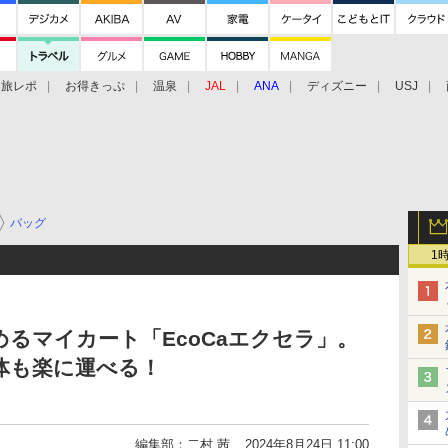
旅レポ
お得きっぷ
温泉
JAL
ANA
ディズニー
USJ
バッグ
1
るマイカート「EcoCaエクセラ」。
液体も楽に運べる！
編集部：二村 茜
2024年8月24日 11:00