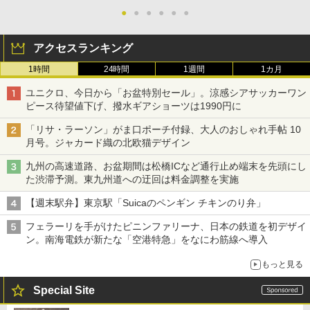
●
●
●
●
●
●
アクセスランキング
1時間
24時間
1週間
1カ月
ユニクロ、今日から「お盆特別セール」。涼感シアサッカーワン
ピース待望値下げ、撥水ギアショーツは1990円に
「リサ・ラーソン」がま口ポーチ付録、大人のおしゃれ手帖 10
月号。ジャカード織の北欧猫デザイン
九州の高速道路、お盆期間は松橋ICなど通行止め端末を先頭にし
た渋滞予測。東九州道への迂回は料金調整を実施
【週末駅弁】東京駅「Suicaのペンギン チキンのり弁」
フェラーリを手がけたピニンファリーナ、日本の鉄道を初デザイ
ン。南海電鉄が新たな「空港特急」をなにわ筋線へ導入
もっと見る
Special Site