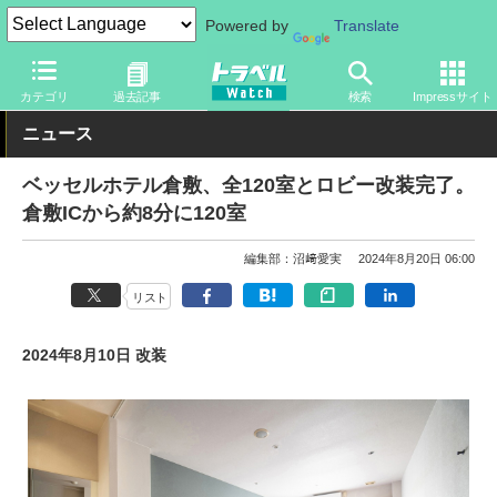
Powered by
Translate
トラベル Watch
旅の情報
ホテル・旅館
カテゴリ
過去記事
検索
Impressサイト
ニュース
ベッセルホテル倉敷、全120室とロビー改装完了。
倉敷ICから約8分に120室
編集部：沼﨑愛実
2024年8月20日 06:00
リスト
2024年8月10日 改装