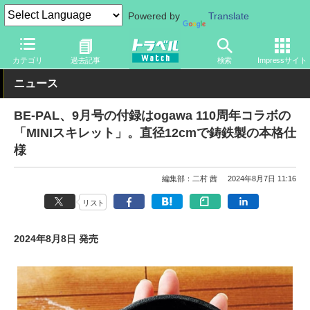
Powered by
Translate
トラベル Watch
旅のアイテム
旅行グッズ
アウトドア用品
カテゴリ
過去記事
検索
Impressサイト
ニュース
BE-PAL、9月号の付録はogawa 110周年コラボの
「MINIスキレット」。直径12cmで鋳鉄製の本格仕
様
編集部：二村 茜
2024年8月7日 11:16
リスト
2024年8月8日 発売