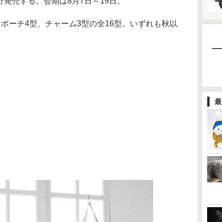
」で先行発売する。会期は8月7日～19日。
ポーチ4型、チャーム3型の全16型。いずれも秋以
最