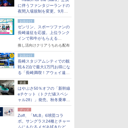
た
に伴うファンタジーランドの
夜間入場規制を変更。9月か
ら18時50分～20時ごろに
お出かけ
ゼンリン、スポーツファンの
長崎遠征を応援。上位ランク
インで和牛がもらえる
「GO！GO！長崎スタンプラ
推し活向けクリアうちわも配布
リー」
お出かけ
長崎スタジアムシティでの観
戦＆2泊で最大1万円お得にな
る「長崎満喫！アウェイ遠征
応援キャンペーン」
鉄道
はやぶさ50％オフの「新幹線
eチケット（トクだ値スペシ
ャル28）」発売。秋冬乗車
分、えきねっと限定
グッズ
Zoff、「MLB」6球団コラ
ボ。サングラス24種とチャー
ムにもなるメガネ拭きなど雑