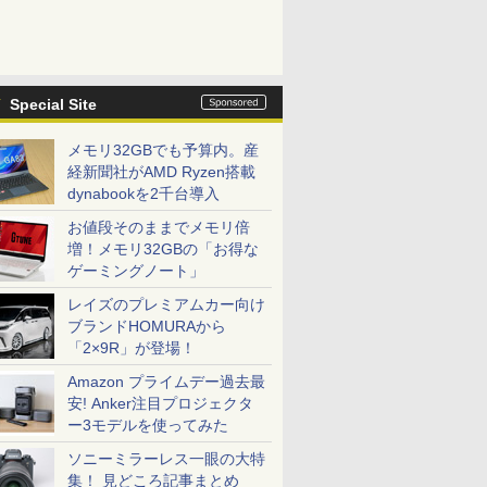
Special Site
メモリ32GBでも予算内。産
経新聞社がAMD Ryzen搭載
dynabookを2千台導入
お値段そのままでメモリ倍
増！メモリ32GBの「お得な
ゲーミングノート」
レイズのプレミアムカー向け
ブランドHOMURAから
「2×9R」が登場！
Amazon プライムデー過去最
安! Anker注目プロジェクタ
ー3モデルを使ってみた
ソニーミラーレス一眼の大特
集！ 見どころ記事まとめ