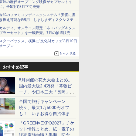
東映の歴代オープニング映像がカプセルトイ
に。全5種で8月下旬発売
令和のファミコンディスクシステム？安価に書
き換え可能なGB用「しましまディスクシステ
ム」
カルディ、オンライン限定「ネコバッグ＆タン
ブラーセット」を一般販売。7月の抽選販売の
当選無効分
スターバックス、横浜に“文化財カフェ”8月10日
オープン
もっと見る
おすすめ記事
8月開催の花火大会まとめ。
国内最大級2.4万発「幕張ビ
ーチ」や日本三大「長岡」な
ど大型イベント目白押し！
全国で旅行キャンペーン
続々、最大1万5000円オフ
も！ いまお得な自治体まと
め
「GREEN×EXPO2027」チケ
ット情報まとめ。紙・電子の
販売店舗や購入手順、記念チ