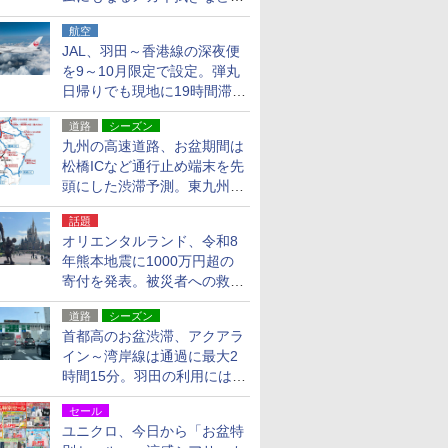
貨24種
航空
JAL、羽田～香港線の深夜便
を9～10月限定で設定。弾丸
日帰りでも現地に19時間滞在
できる
道路
シーズン
九州の高速道路、お盆期間は
松橋ICなど通行止め端末を先
頭にした渋滞予測。東九州道
への迂回は料金調整を実施
話題
オリエンタルランド、令和8
年熊本地震に1000万円超の
寄付を発表。被災者への救援
活動・復旧支援
道路
シーズン
首都高のお盆渋滞、アクアラ
イン～湾岸線は通過に最大2
時間15分。羽田の利用には
「空港西出口」の利用検討を
セール
ユニクロ、今日から「お盆特