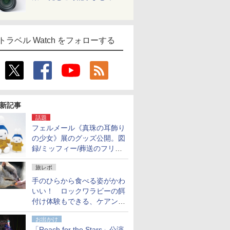
トラベル Watch をフォローする
新記事
話題
フェルメール《真珠の耳飾り
の少女》展のグッズ公開。図
録/ミッフィー/葬送のフリー
レンほか、注目ブランドコラ
旅レポ
ボが実現
手のひらから食べる姿がかわ
いい！ ロックワラビーの餌
付け体験もできる、ケアンズ
でアサートン高原の日本語ガ
お出かけ
イド付きツアーに参加してみ
「Reach for the Stars」公演