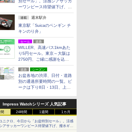
別セール」。涼感シアサッカ
ーワンピース待望値下げ、撥
水ギアショーツは1990円に
週末駅弁
連載
東京駅「Suicaのペンギン チ
キンのり弁」
セール
道路
WILLER、高速バス1kmあた
り5円セール。東京～大阪は
2750円、ご縁に感謝を込め
た20周年記念キャンペーン
道路
シーズン
お盆各地の渋滞、日付・道路
別の通過所要時間の一覧。ピ
ークは下り8日・13日、上り
14日・15日
Impress Watchシリーズ 人気記事
時間
24時間
1週間
1カ月
ユニクロ、今日から「お盆特別セール」。涼感
シアサッカーワンピース待望値下げ、撥水ギア
ショーツは1990円に