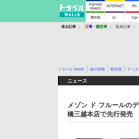
過去記事
万
博
・
園芸博
取材記事
トラベル Watch
旅の情報
観光地
ディズ
ニュース
メゾン ド フルールの
橋三越本店で先行発売