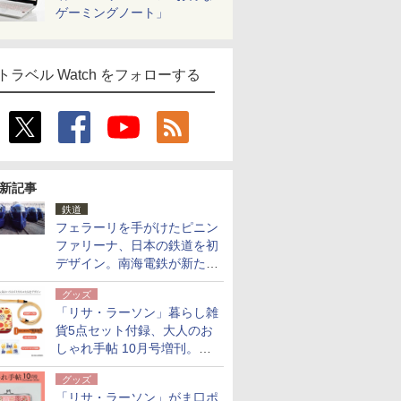
ゲーミングノート」
トラベル Watch をフォローする
新記事
鉄道
フェラーリを手がけたピニン
ファリーナ、日本の鉄道を初
デザイン。南海電鉄が新たな
「空港特急」をなにわ筋線へ
グッズ
導入
「リサ・ラーソン」暮らし雑
貨5点セット付録、大人のお
しゃれ手帖 10月号増刊。
USBケーブルや缶ケースなど
グッズ
「リサ・ラーソン」がま口ポ