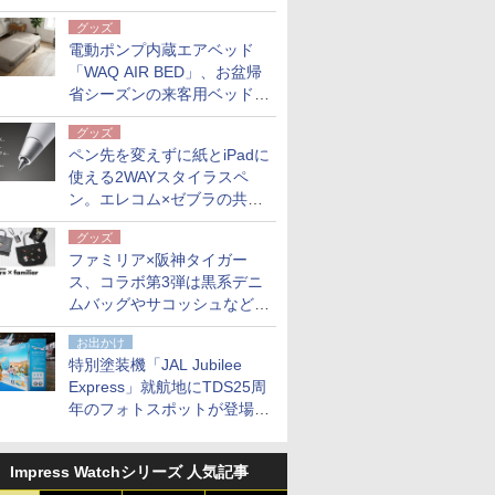
グッズ
電動ポンプ内蔵エアベッド
「WAQ AIR BED」、お盆帰
省シーズンの来客用ベッドに
も。使用後は収納バッグでコ
グッズ
ンパクトに保管
ペン先を変えずに紙とiPadに
使える2WAYスタイラスペ
ン。エレコム×ゼブラの共同
開発
グッズ
ファミリア×阪神タイガー
ス、コラボ第3弾は黒系デニ
ムバッグやサコッシュなど6
点。8月21日オンラインスト
お出かけ
アで発売
特別塗装機「JAL Jubilee
Express」就航地にTDS25周
年のフォトスポットが登場。
10月末まで青森空港に
Impress Watchシリーズ 人気記事