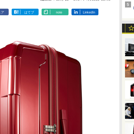
ェア
はてブ
note
LinkedIn