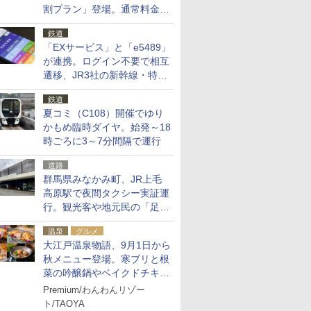
割プラン」登場。通常料金の
およそ半額でお得に夜活
鉄道
「EXサービス」と「e5489」
が連携。ログイン不要で相互
遷移、JR3社の新幹線・特急
予約をアプリで一括確認
鉄道
夏コミ（C108）開催でゆり
かもめ臨時ダイヤ。始発～18
時ごろに3～7分間隔で運行
道路
群馬県みなかみ町、JR上毛
高原駅で夜間タクシー実証運
行。観光客や地元民の「足が
ない」課題解消へ、木金土に
温泉
グルメ
2台体制
大江戸温泉物語、9月1日から
秋メニュー登場。寒ブリと根
菜の吟醸鍋やベイクドチキ
ン、ショコラ＆栗スイーツも
Premium/わんわんリゾー
食べ放題に
ト/TAOYA