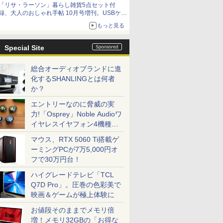
「リサ・ラーソン」暮らし雑貨5点セット付
録、大人のおしゃれ手帖 10月号増刊。USBケー
ブルや缶ケースなど
もっと見る
Special Site
総合オーディオブランドに進
化するSHANLINGとは何者
か？
エントリーなのに脅威の実
力!「Osprey」Noble Audioワ
イヤレスイヤフォン4機種を
一気に聴く
マウス、RTX 5060 Ti搭載ゲ
ーミングPCが7万5,000円オ
フで30万円台！
ハイグレードテレビ「TCL
Q7D Pro」。圧巻の色彩美で
映画＆ゲームが極上体験に
お値段そのままでメモリ倍
増！メモリ32GBの「お得な