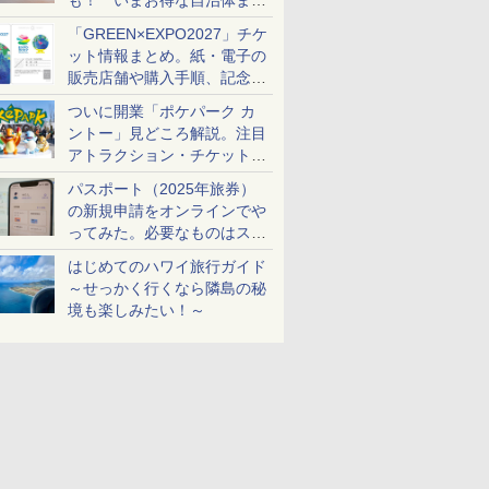
も！ いまお得な自治体まと
め
「GREEN×EXPO2027」チケ
ット情報まとめ。紙・電子の
販売店舗や購入手順、記念チ
ケットも解説
ついに開業「ポケパーク カ
ントー」見どころ解説。注目
アトラクション・チケット手
配・来場前に必要な準備は？
パスポート（2025年旅券）
の新規申請をオンラインでや
ってみた。必要なものはスマ
ホとマイナカードのみ
はじめてのハワイ旅行ガイド
～せっかく行くなら隣島の秘
境も楽しみたい！～