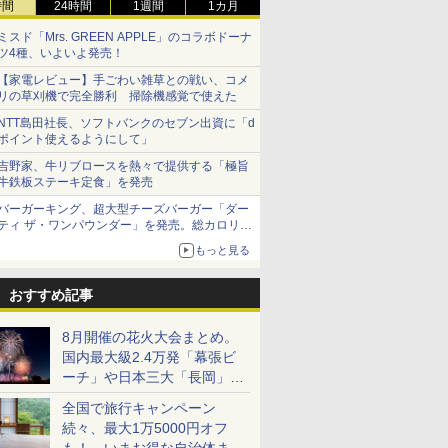
時間
24時間
1週間
1カ月
ミスド「Mrs. GREEN APPLE」のコラボドーナ
ツ4種、いよいよ発売！
【家電レビュー】手ごわい雑草との戦い、コメ
リの草刈機で完全勝利 掃除機感覚で使えた
NTT島田社長、ソフトバンクのセブン出資に「d
ポイント使えるようにして」
吉野家、牛リブロースを熱々で提供する「極旨
牛鉄板ステーキ定食」を発売
バーガーキング、超大型チーズバーガー「ダー
ティ ザ・ワンパウンダー」を発売。総カロリー
約1656kcal、総重量約527g！
もっと見る
おすすめ記事
8月開催の花火大会まとめ。
国内最大級2.4万発「幕張ビ
ーチ」や日本三大「長岡」な
ど大型イベント目白押し！
全国で旅行キャンペーン
続々、最大1万5000円オフ