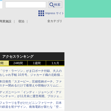
Impress サイト
全カテゴリ
商業施設
宿泊
アクセスランキング
時間
24時間
1週間
1カ月
「リサ・ラーソン」がま口ポーチ付録、大人の
おしゃれ手帖 10月号。ジャカード織の北欧猫デ
ザイン
本日発売「スヌーピー」圧縮収納ポーチ。ファ
スナー閉めるだけで着替えや荷物がスリムにま
とまる
ディズニーシー「インディ・ジョーンズ・アド
ベンチャー」が11月末に運営再開。プロジェク
ションマッピングを追加、DPAは1500円
フェラーリを手がけたピニンファリーナ、日本
の鉄道を初デザイン。南海電鉄が新たな「空港
特急」をなにわ筋線へ導入