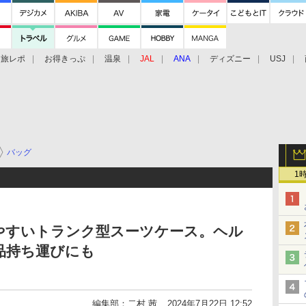
旅レポ
お得きっぷ
温泉
JAL
ANA
ディズニー
USJ
バッグ
1
やすいトランク型スーツケース。ヘル
品持ち運びにも
編集部：二村 茜
2024年7月22日 12:52