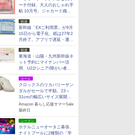
ーチ付録、大人のおしゃれ手
帖 10月号。ジャカード織の
北欧猫デザイン
鉄道
新幹線「EXご利用票」が9月
15日から電子化、紙は27年2
月終了。アプリで遅延・運休
も確認可能に
鉄道
東海道・山陽・九州新幹線ネ
ット予約にマイナンバー活
用、U22/シニア/障がい者割
を9月15日から発売
セール
クロックスのリカバリーサン
ダルがセールで半額。23～
31cmの幅広いサイズ展開、
独自のクッション素材を採用
Amazon 暮らし応援サマーSale
最終日
シーズン
ホテルニューオータニ幕張、
ナイトプールに2種類の「学