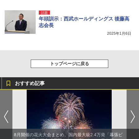
イド ブラックコーティング フルクローズ メ
可能 安全ロック付き 高安全性 金属製耐久 コ
ッシュ 4人用 簡単設置 ポップアップテント P
ンパクト多機能設計 持ち運び便利 アウトド
話題
ATCW-150B エクルベージュ
ア/オフィス/教育現場/展示会用 緑
年頭訓示：西武ホールディングス 後藤高
志会長
￥-
￥1,180
2025年1月6日
トップページに戻る
おすすめ記事
8月開催の花火大会まとめ。国内最大級2.4万発「幕張ビ