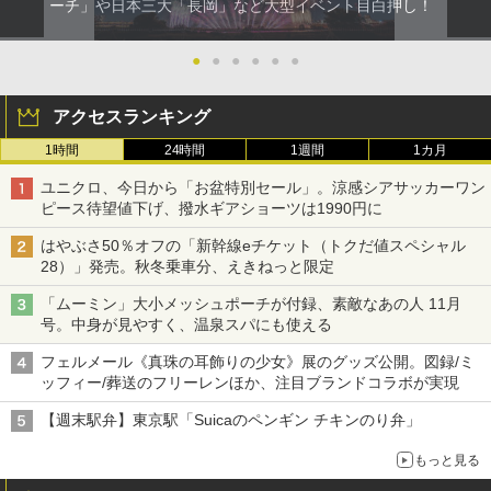
ーチ」や日本三大「長岡」など大型イベント目白押し！
●
●
●
●
●
●
アクセスランキング
1時間
24時間
1週間
1カ月
ユニクロ、今日から「お盆特別セール」。涼感シアサッカーワン
ピース待望値下げ、撥水ギアショーツは1990円に
はやぶさ50％オフの「新幹線eチケット（トクだ値スペシャル
28）」発売。秋冬乗車分、えきねっと限定
「ムーミン」大小メッシュポーチが付録、素敵なあの人 11月
号。中身が見やすく、温泉スパにも使える
フェルメール《真珠の耳飾りの少女》展のグッズ公開。図録/ミ
ッフィー/葬送のフリーレンほか、注目ブランドコラボが実現
【週末駅弁】東京駅「Suicaのペンギン チキンのり弁」
もっと見る