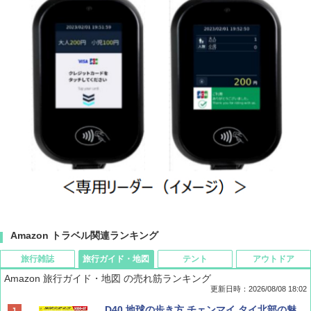
Amazon トラベル関連ランキング
旅行雑誌
旅行ガイド・地図
テント
アウトドア
Amazon 旅行ガイド・地図 の売れ筋ランキング
更新日時：2026/08/08 18:02
BE-PAL(ビ-パル) 2026年 9 月号【特別付録:
D40 地球の歩き方 チェンマイ タイ北部の魅