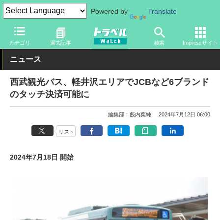
Powered by
Translate
トラベル Watch
旅の方法
バス旅
路線バス
カテゴリ
過去記事
検索
Impressサイト
ニュース
西武観光バス、軽井沢エリアでJCBなど6ブランド
のタッチ決済可能に
編集部：藪内葉純
2024年7月12日 06:00
リスト
2024年7月18日 開始