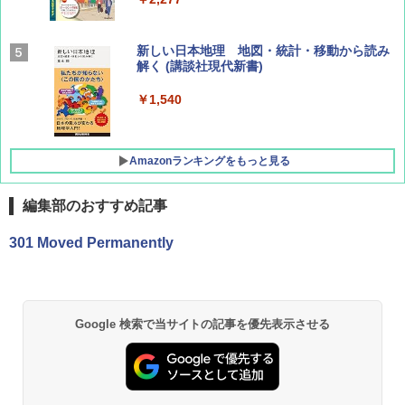
AIRLINE（エアライン）2026年9月号【特
新しい日本地理 地図・統計・移動から読み
集】ボーイング110周年を祝して！
解く (講談社現代新書)
￥1,760
￥1,540
Amazonランキングをもっと見る
編集部のおすすめ記事
[キャンパーズコレクション 山善] ポップアッ
熊撃退スプレー 熊よけスプレー 熊スプレー
301 Moved Permanently
プテント 傘みたいに広げて畳める パッとサ
【日本企業販売】超強力クマ対策スプレー 30
ッとサンシェード キューブ フルクローズ メ
0ml（連続噴射30秒）110ml（連続噴射15
ッシュ 簡単設置 ワンタッチテント キャンプ
秒）射程5～10m 安全ロック搭載 携帯収納袋
&ハイキング カーキ PATC-150(KH)
付き ヒグマ・イノシシ対策 自治体・教育機
関の購入実績 登山・キャンプ・アウトドア・
Google 検索で当サイトの記事を優先表示させる
防災用品 長期保存可能 緊急時用 日本国内発
￥6,830
送
￥3,680
PYKES PEAK (パイクスピーク) 着替えテン
ト プライバシー テント 【中が透けない】 1