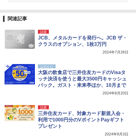
人用 折りたたみ 防災グッズ 災害用トイレ ビ
ーチ ピクニック ポップアップテント 携帯 簡
GRANDOOR ステンレス保冷剤 2個セット 2
易 トイレテント (グレー)
026リニューアル 急速冷凍 空間倍増 衛生的
コンパクト 保冷力長持ち
関連記事
￥4,980
￥2,980
話題
JCB、メタルカードを発行へ。JCB ザ・
ENDLESS BASE 《めざましテレビで紹介》
クラスのオプション、1枚3万円
テント ワンタッチ RENEW 幅200 2-3人用 43
BUNDOK(バンドック)ソロ ドーム 1 EX BDK
500002(88859)
-08EX カーキ ソロキャンプ ポリエステル フ
2024年7月26日
レーム ドーム型 テント
￥5,999
お出かけ
￥-
大阪の飲食店で三井住友カードのVisaタ
ッチ決済を使うと最大3500円キャッシュ
[キャンパーズコレクション 山善] 傘みたいに
バック。ガスト・来来亭ほか、10月まで
広げるだけ パッとサッとテント ブラックコ
DEWEL パラソル 大型 ビーチ アウトドアパ
ーティング フルクローズ メッシュ 3-4人用
ラソル ガーデン サイトシート付 折りたたみ
2024年8月20日
簡単設置 ポップアップテント エクルベージ
防水 UVカット 4段階高さ調整 軽量 収納袋付
ュ(BC仕様) PATC-150B(EB)
き
話題
￥9,990
￥6,459
三井住友カード、対象カード新規入会・
利用で1000円分のVポイントPayギフト
プレゼント
[キャンパーズコレクション 山善] 傘みたいに
ポインターライト 強力 小型 緑色/赤色/青紫色
広げるだけ パッとサッとテント キューブワ
USB充電式 高精度 超長距離照射 長時間使用
2024年9月3日