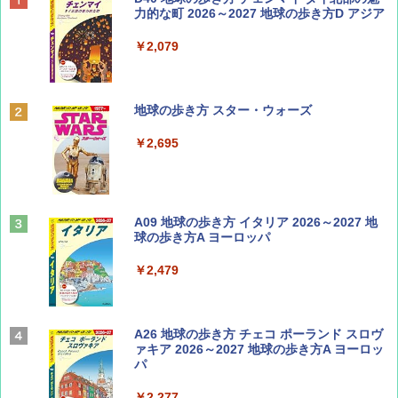
SOTO ミニマル"旅"財布 ランダム2種】
力的な町 2026～2027 地球の歩き方D アジア
￥1,500
￥2,079
ディズニーファン ２０２６年 ９月号 [雑
地球の歩き方 スター・ウォーズ
誌] (ＤＩＳＮＥＹ ＦＡＮ)
￥2,695
￥713
山と溪谷 2026年8月号「南アルプス大全」
A09 地球の歩き方 イタリア 2026～2027 地
球の歩き方A ヨーロッパ
￥1,540
￥2,479
Coyote No.89 特集 星野道夫 夢見る旅
A26 地球の歩き方 チェコ ポーランド スロヴ
ァキア 2026～2027 地球の歩き方A ヨーロッ
パ
￥1,540
￥2,277