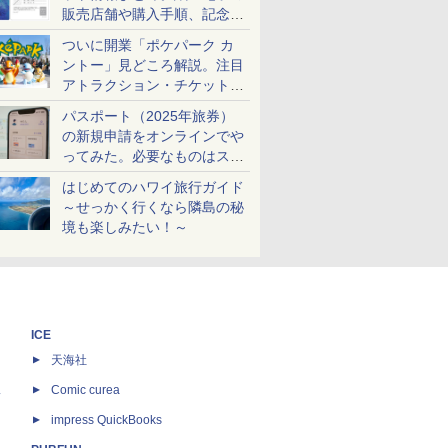
販売店舗や購入手順、記念チ
ケットも解説
ついに開業「ポケパーク カ
ントー」見どころ解説。注目
アトラクション・チケット手
配・来場前に必要な準備は？
パスポート（2025年旅券）
の新規申請をオンラインでや
ってみた。必要なものはスマ
ホとマイナカードのみ
はじめてのハワイ旅行ガイド
～せっかく行くなら隣島の秘
境も楽しみたい！～
ICE
天海社
ス
Comic curea
impress QuickBooks