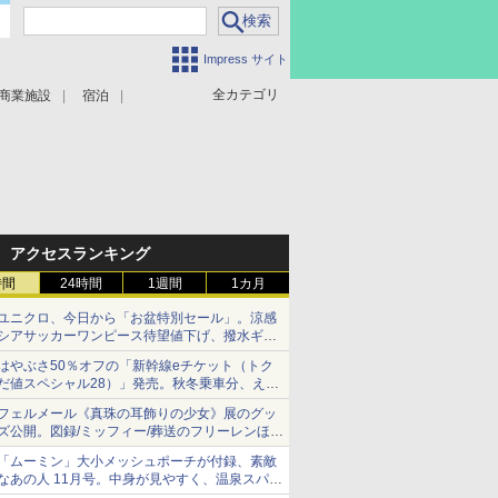
Impress サイト
全カテゴリ
商業施設
宿泊
アクセスランキング
時間
24時間
1週間
1カ月
ユニクロ、今日から「お盆特別セール」。涼感
シアサッカーワンピース待望値下げ、撥水ギア
ショーツは1990円に
はやぶさ50％オフの「新幹線eチケット（トク
だ値スペシャル28）」発売。秋冬乗車分、えき
ねっと限定
フェルメール《真珠の耳飾りの少女》展のグッ
ズ公開。図録/ミッフィー/葬送のフリーレンほ
か、注目ブランドコラボが実現
「ムーミン」大小メッシュポーチが付録、素敵
なあの人 11月号。中身が見やすく、温泉スパに
も使える