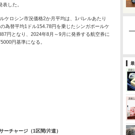
発表した。
ールケロシン市況価格2か月平均は、1バレルあたり
間の為替平均1ドル154.78円を乗じたシンガポールケ
87円となり、2024年8月～9月に発券する航空券に
5000円基準になる。
最
油サーチャージ（1区間/片道）