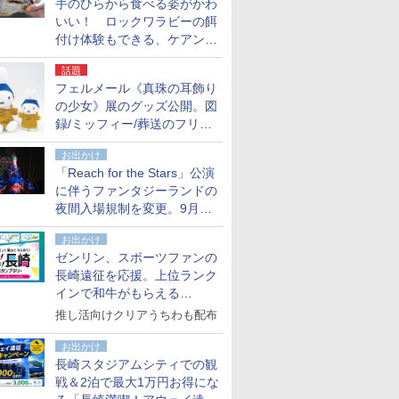
手のひらから食べる姿がかわ
いい！ ロックワラビーの餌
付け体験もできる、ケアンズ
でアサートン高原の日本語ガ
話題
イド付きツアーに参加してみ
フェルメール《真珠の耳飾り
た
の少女》展のグッズ公開。図
録/ミッフィー/葬送のフリー
レンほか、注目ブランドコラ
お出かけ
ボが実現
「Reach for the Stars」公演
に伴うファンタジーランドの
夜間入場規制を変更。9月か
ら18時50分～20時ごろに
お出かけ
ゼンリン、スポーツファンの
長崎遠征を応援。上位ランク
インで和牛がもらえる
「GO！GO！長崎スタンプラ
推し活向けクリアうちわも配布
リー」
お出かけ
長崎スタジアムシティでの観
戦＆2泊で最大1万円お得にな