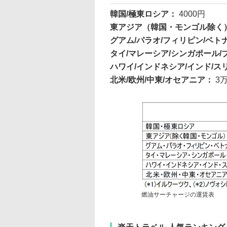
韓国/極東ロシア：
4000円
東アジア（韓国・モンゴル除く
グアム/パラオ/フィリピン/ベ
タイ/マレーシア/シンガポール
ハワイ/インドネシア/インド/
北米/欧州/中東/オセアニア：
3万
燃油サーチャージの運賃表