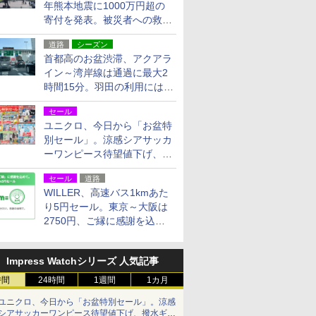
年熊本地震に1000万円超の
寄付を発表。被災者への救援
活動・復旧支援
道路
シーズン
首都高のお盆渋滞、アクアラ
イン～湾岸線は通過に最大2
時間15分。羽田の利用には
「空港西出口」の利用検討を
セール
ユニクロ、今日から「お盆特
別セール」。涼感シアサッカ
ーワンピース待望値下げ、撥
水ギアショーツは1990円に
セール
道路
WILLER、高速バス1kmあた
り5円セール。東京～大阪は
2750円、ご縁に感謝を込め
た20周年記念キャンペーン
Impress Watchシリーズ 人気記事
時間
24時間
1週間
1カ月
ユニクロ、今日から「お盆特別セール」。涼感
シアサッカーワンピース待望値下げ、撥水ギア