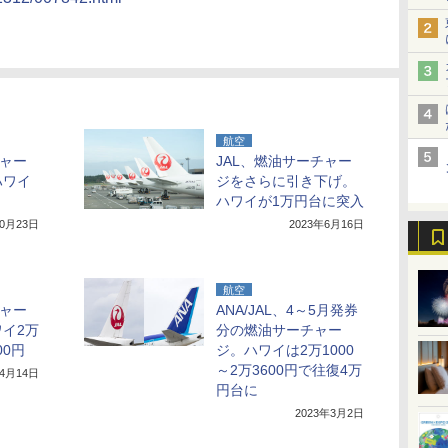
航空
チャー
JAL、燃油サーチャー
ハワイ
ジをさらに引き下げ。
ハワイが1万円台に突入
10月23日
2023年6月16日
航空
チャー
ANA/JAL、4～5月発券
イ2万
分の燃油サーチャー
00円
ジ。ハワイは2万1000
～2万3600円で往復4万
年4月14日
円台に
2023年3月2日