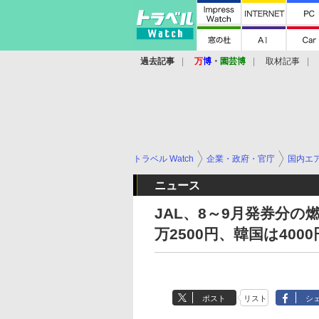
過去記事
万
博
・
園芸博
取材記事
トラベル Watch
企業・政府・官庁
国内エ
ニュース
JAL、8～9月発券分
万2500円、韓国は4000
ポスト
リスト
シ