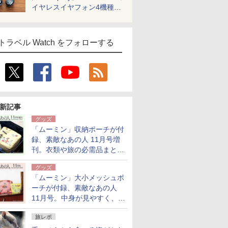
イヤレスイヤフォン4機種を
一気に聴く
トラベル Watch をフォローする
新記事
グッズ
「ムーミン」収納ポーチが付
録、素敵なあの人 11月号増
刊。衣類や旅の必需品まとま
る大小2個セット
グッズ
「ムーミン」大小メッシュポ
ーチが付録、素敵なあの人
11月号。中身が見やすく、温
泉スパにも使える
旅レポ