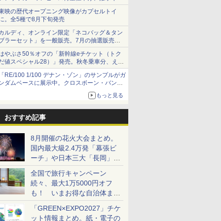
ショーツは1990円に
東映の歴代オープニング映像がカプセルトイ
に。全5種で8月下旬発売
カルディ、オンライン限定「ネコバッグ＆タン
ブラーセット」を一般販売。7月の抽選販売の
当選無効分
はやぶさ50％オフの「新幹線eチケット（トク
だ値スペシャル28）」発売。秋冬乗車分、えき
ねっと限定
「RE/100 1/100 デナン・ゾン」のサンプルがガ
ンダムベースに展示中。クロスボーン・バンガ
ードの制式量産機が間もなく発送【ガンダムベ
もっと見る
ース撮り下ろし】
おすすめ記事
8月開催の花火大会まとめ。
国内最大級2.4万発「幕張ビ
ーチ」や日本三大「長岡」な
ど大型イベント目白押し！
全国で旅行キャンペーン
続々、最大1万5000円オフ
も！ いまお得な自治体まと
め
「GREEN×EXPO2027」チケ
ット情報まとめ。紙・電子の