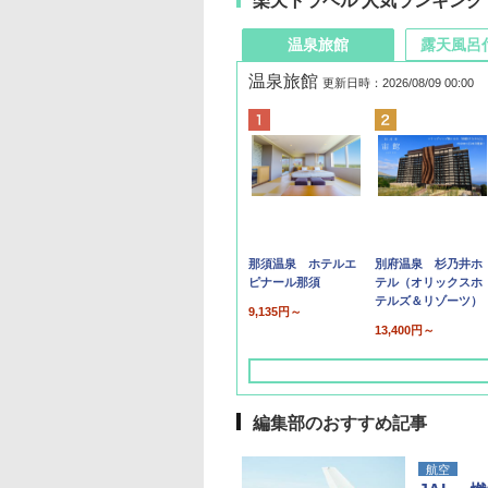
楽天トラベル 人気ランキング
温泉旅館
露天風呂
温泉旅館
更新日時：2026/08/09 00:00
那須温泉 ホテルエ
別府温泉 杉乃井ホ
ピナール那須
テル（オリックスホ
テルズ＆リゾーツ）
9,135円～
13,400円～
編集部のおすすめ記事
航空