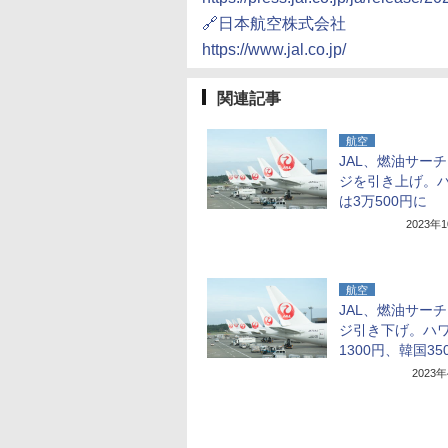
🔗日本航空株式会社
https://www.jal.co.jp/
関連記事
航空
JAL、燃油サー
ジを引き上げ。
は3万500円に
2023年
航空
JAL、燃油サー
ジ引き下げ。ハワ
1300円、韓国35
2023