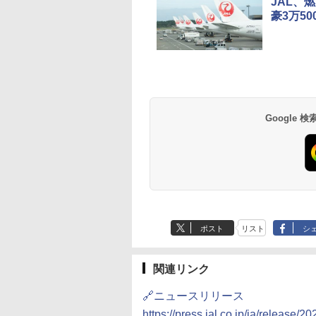
JAL、
豪3万50
草津温泉 ホテル櫻
品川プリンスホテル
グランドニッコー東
海のサウナ＆スパ
東京ドームホテル
シェラトン・グラン
井
京ベイ 舞浜
オールインクルーシ
デ・トーキョーベ
7,037円～
7,980円～
ブ 島原温泉ホテル
イ・ホテル
14,300円～
6,800円～
南風楼
10,450円～
7,950円～
Google
ポスト
リスト
シ
関連リンク
🔗ニュースリリース
https://press.jal.co.jp/ja/release/