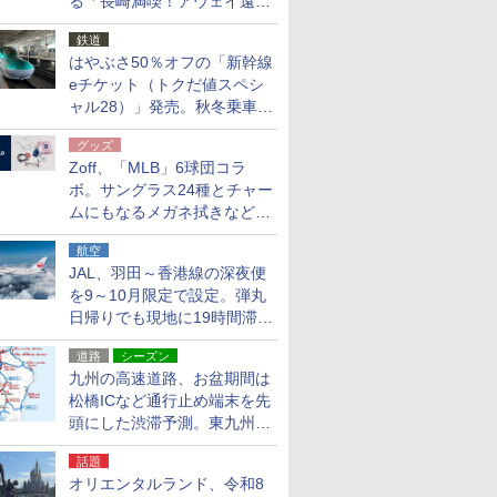
る「長崎満喫！アウェイ遠征
応援キャンペーン」
鉄道
はやぶさ50％オフの「新幹線
eチケット（トクだ値スペシ
ャル28）」発売。秋冬乗車
分、えきねっと限定
グッズ
Zoff、「MLB」6球団コラ
ボ。サングラス24種とチャー
ムにもなるメガネ拭きなど雑
貨24種
航空
JAL、羽田～香港線の深夜便
を9～10月限定で設定。弾丸
日帰りでも現地に19時間滞在
できる
道路
シーズン
九州の高速道路、お盆期間は
松橋ICなど通行止め端末を先
頭にした渋滞予測。東九州道
への迂回は料金調整を実施
話題
オリエンタルランド、令和8