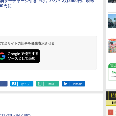
燃油サーチャージ引き上げ。ハワイ2万2500円、欧米
00円に
北陸 福井 あわら
品川プリンスホテ
舞浜ビューホテル
箱根湯本温泉 ホテ
ホテルトラスティ東
オリエンタルホテル
下呂温泉 水明館
住友不動産ホテル ヴ
東京ベイ舞浜ホテル
温泉 清風荘（北陸
ル イーストタワー
ｂｙ ＨＵＬＩＣ
ル おかだ
京ベイサイド
東京ベイ
ィラフォンテーヌグラ
ファーストリゾート
8,250円～
最大級の庭園露天風
（旧：東京ベイ舞浜
ンド東京有明
9,958円～
11,200円～
5,450円～
5,200円～
4,290円～
呂の宿 清風荘）
ホテル）
19,541円～
5,758円～
6,070円～
 検索で当サイトの記事を優先表示させる
ェア
はてブ
note
LinkedIn
1
202312/007842.html