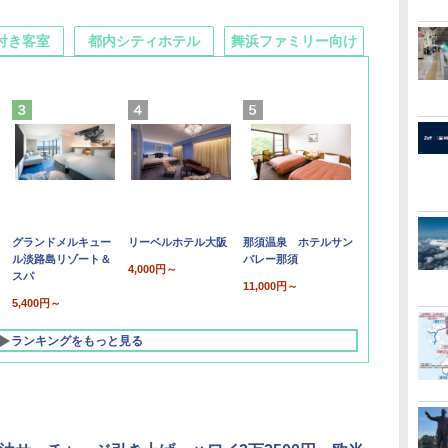
付き客室
都内シティホテル
舞浜ファミリー向け
グランドメルキュー
リーベルホテル大阪
那須温泉 ホテルサン
ル淡路島リゾート＆
バレー那須
4,000円～
スパ
11,000円～
5,400円～
ランキングをもっと見る