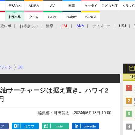
旅レポ
お得きっぷ
温泉
JAL
ANA
ディズニー
USJ
アライン
JAL
1
の燃油サーチャージは据え置き。ハワイ2
円
編集部：町田莞太
2024年6月18日 19:00
ェア
はてブ
note
LinkedIn