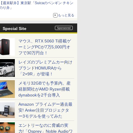
【週末駅弁】東京駅「Suicaのペンギン チキン
のり弁」
もっと見る
Special Site
マウス、RTX 5060 Ti搭載ゲ
ーミングPCが7万5,000円オ
フで30万円台！
レイズのプレミアムカー向け
ブランドHOMURAから
「2×9R」が登場！
メモリ32GBでも予算内。産
経新聞社がAMD Ryzen搭載
dynabookを2千台導入
Amazon プライムデー過去最
安! Anker注目プロジェクタ
ー3モデルを使ってみた
エントリーなのに脅威の実
力!「Osprey」Noble Audioワ