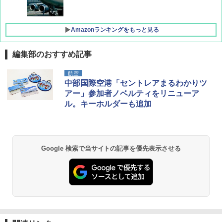
Amazonランキングをもっと見る
編集部のおすすめ記事
D40 地球の歩き方 チェンマイ タイ北部の魅
[キャンパーズコレクション 山善] ポップアッ
熊撃退スプレー 熊よけスプレー 熊スプレー
航空
力的な町 2026～2027 地球の歩き方D アジア
プテント 傘みたいに広げて畳める パッとサ
【日本企業販売】超強力クマ対策スプレー 30
中部国際空港「セントレアまるわかりツ
ッとサンシェード キューブ フルクローズ メ
0ml（連続噴射30秒）110ml（連続噴射15
アー」参加者ノベルティをリニューア
ッシュ 簡単設置 ワンタッチテント キャンプ
秒）射程5～10m 安全ロック搭載 携帯収納袋
￥2,079
ル。キーホルダーも追加
&ハイキング カーキ PATC-150(KH)
付き ヒグマ・イノシシ対策 自治体・教育機
関の購入実績 登山・キャンプ・アウトドア・
防災用品 長期保存可能 緊急時用 日本国内発
￥6,830
送
地球の歩き方 スター・ウォーズ
￥3,680
Google 検索で当サイトの記事を優先表示させる
PYKES PEAK (パイクスピーク) 着替えテン
￥2,695
ト プライバシー テント 【中が透けない】 1
人用 折りたたみ 防災グッズ 災害用トイレ ビ
ーチ ピクニック ポップアップテント 携帯 簡
GRANDOOR ステンレス保冷剤 2個セット 2
易 トイレテント (グレー)
026リニューアル 急速冷凍 空間倍増 衛生的
コンパクト 保冷力長持ち
A09 地球の歩き方 イタリア 2026～2027 地
￥4,980
球の歩き方A ヨーロッパ
￥2,980