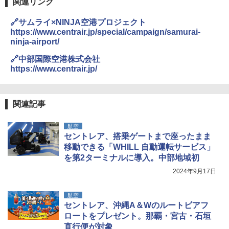
￥2,479
関連リンク
ENDLESS BASE 《めざましテレビで紹介》
テント ワンタッチ RENEW 幅200 2-3人用 43
BUNDOK(バンドック)ソロ ドーム 1 EX BDK
🔗サムライ×NINJA空港プロジェクト
500002(88859)
-08EX カーキ ソロキャンプ ポリエステル フ
https://www.centrair.jp/special/campaign/samurai-
レーム ドーム型 テント
A26 地球の歩き方 チェコ ポーランド スロヴ
ninja-airport/
ァキア 2026～2027 地球の歩き方A ヨーロッ
￥5,999
パ
￥-
🔗中部国際空港株式会社
https://www.centrair.jp/
￥2,277
[キャンパーズコレクション 山善] 傘みたいに
広げるだけ パッとサッとテント ブラックコ
DEWEL パラソル 大型 ビーチ アウトドアパ
ーティング フルクローズ メッシュ 3-4人用
ラソル ガーデン サイトシート付 折りたたみ
簡単設置 ポップアップテント エクルベージ
防水 UVカット 4段階高さ調整 軽量 収納袋付
新しい日本地理 地図・統計・移動から読み
関連記事
ュ(BC仕様) PATC-150B(EB)
き
解く (講談社現代新書)
航空
￥9,990
￥6,459
￥1,540
セントレア、搭乗ゲートまで座ったまま
移動できる「WHILL 自動運転サービス」
を第2ターミナルに導入。中部地域初
[キャンパーズコレクション 山善] 傘みたいに
ポインターライト 強力 小型 緑色/赤色/青紫色
広げるだけ パッとサッとテント キューブワ
USB充電式 高精度 超長距離照射 長時間使用
2024年9月17日
イド ブラックコーティング フルクローズ メ
可能 安全ロック付き 高安全性 金属製耐久 コ
ッシュ 4人用 簡単設置 ポップアップテント P
ンパクト多機能設計 持ち運び便利 アウトド
ATCW-150B エクルベージュ
ア/オフィス/教育現場/展示会用 緑
航空
セントレア、沖縄A＆Wのルートビアフ
￥-
￥1,180
ロートをプレゼント。那覇・宮古・石垣
直行便が対象