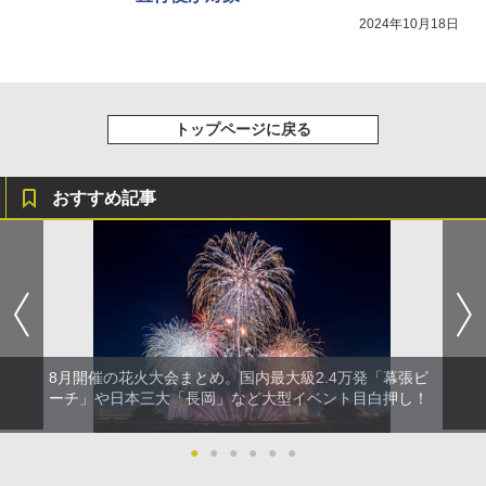
2024年10月18日
トップページに戻る
おすすめ記事
8月開催の花火大会まとめ。国内最大級2.4万発「幕張ビ
ーチ」や日本三大「長岡」など大型イベント目白押し！
●
●
●
●
●
●