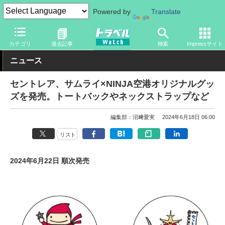
Powered by
Translate
トラベル Watch
旅の方法
空旅
空港
カテゴリ
過去記事
検索
Impressサイト
ニュース
セントレア、サムライ×NINJA空港オリジナルグッ
ズを発売。トートバックやネックストラップなど
編集部：沼﨑愛実
2024年6月18日 06:00
リスト
2024年6月22日 順次発売