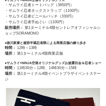
・サムライ忍者トートバッグ（3850円）
・サムライ忍者ネックストラップ（1100円）
・サムライ忍者ビニールバッチ（330円）
・サムライ忍者手ぬぐい（1100円）
販売場所：
第1ターミナル4階セントレアオフィシャルシ
ョップSORAMONO
徳川家康と服部半蔵忍者隊による商業店舗の練り歩き
時間：
12時～13時
場所：
第1ターミナル4階商業店舗
サムライ×NINJA空港オリジナルグッズお披露目会＆忍者ショー
時間：
11時30分～12時、14時30分～15時
場所：
第1ターミナル4階イベントプラザイベントステー
ジ