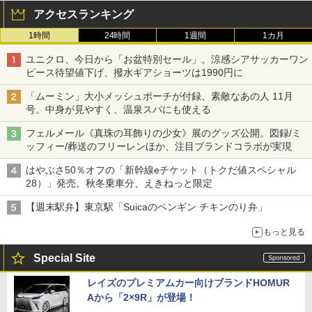
アクセスランキング
1時間
24時間
1週間
1カ月
ユニクロ、今日から「お盆特別セール」。涼感シアサッカーワン
ピース待望値下げ、撥水ギアショーツは1990円に
「ムーミン」大小メッシュポーチが付録、素敵なあの人 11月
号。中身が見やすく、温泉スパにも使える
フェルメール《真珠の耳飾りの少女》展のグッズ公開。図録/ミ
ッフィー/葬送のフリーレンほか、注目ブランドコラボが実現
はやぶさ50％オフの「新幹線eチケット（トクだ値スペシャル
28）」発売。秋冬乗車分、えきねっと限定
【週末駅弁】東京駅「Suicaのペンギン チキンのり弁」
もっと見る
Special Site
レイズのプレミアムカー向けブランドHOMUR
Aから「2×9R」が登場！