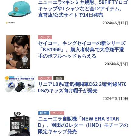
ニューエラ×キンミヤ焼酎、59FIFTYロゴ
簡単設置 ポップアップテント エクルベージ
付き ヒグマ・イノシシ対策 自治体・教育機
新しい日本地理 地図・統計・移動から読み
ュ(BC仕様) PATC-150B(EB)
関の購入実績 登山・キャンプ・アウトドア・
キャップやTシャツなど全12アイテム。
解く (講談社現代新書)
防災用品 長期保存可能 緊急時用 日本国内発
直営店/公式サイトで14日発売
送
￥8,991
￥1,540
2024年6月11日
￥3,680
Coleman(コールマン) ツーリングドーム/LD
グッズ
X 2人用 3人用 キャンプ アウトドア フェス
セイコー、キングセイコーの新シリーズ
収納 コンパクト 簡単設営 カンガルーテント
ソーラー LED ランタン Type-C 充電式 ソー
「KS1969」。購入者特典で大谷翔平選
ソロキャンプ ソロテント
ラーランタン IP65防水 キャンプ用品 防災グ
手のボブルヘッドもらえる
ッズ 6種類のライトモード 防災 吊り下げ 折
り畳み式 キャンプソーラーライト防災 停電
￥20,718
2024年6月6日
節電対策 超高輝度 日本語取扱説明書付き
グッズ
鉄道
￥2,849
リニアL0系/蒸気機関車C62 2/新幹線N70
0Sのキッズ向け帽子が発売
2024年6月19日
航空
グッズ
ニューエラ自販機「NEW ERA STAN
D」、羽田の3レター（HND）モチーフの
限定キャップ発売