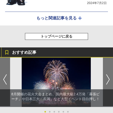
2024年7月2日
もっと関連記事を見る
トップページに戻る
おすすめ記事
8月開催の花火大会まとめ。国内最大級2.4万発「幕張ビ
ーチ」や日本三大「長岡」など大型イベント目白押し！
●
●
●
●
●
●