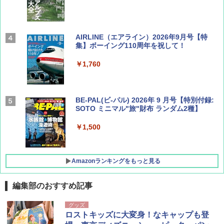
AIRLINE（エアライン）2026年9月号【特
集】ボーイング110周年を祝して！
￥1,760
BE-PAL(ビ-パル) 2026年 9 月号【特別付録:
SOTO ミニマル"旅"財布 ランダム2種】
￥1,500
Amazonランキングをもっと見る
編集部のおすすめ記事
D40 地球の歩き方 チェンマイ タイ北部の魅
[キャンパーズコレクション 山善] ポップアッ
GRANDOOR ステンレス保冷剤 2個セット 2
グッズ
力的な町 2026～2027 地球の歩き方D アジア
プテント 傘みたいに広げて畳める パッとサ
026リニューアル 急速冷凍 空間倍増 衛生的
ロストキッズに大変身！なキャップも登
ッとサンシェード キューブ フルクローズ メ
コンパクト 保冷力長持ち