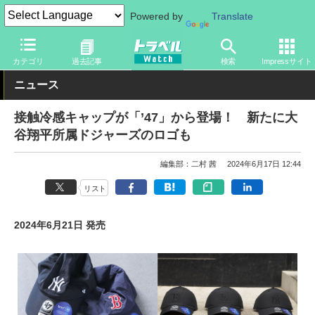
Powered by
Translate
トラベル Watch
旅のアイテム
旅行グッズ
衣類
カテゴリ
過去記事
検索
Impressサイト
ニュース
接触冷感キャップが「’47」から登場！ 新たに大
谷翔平所属ドジャーズのロゴも
編集部：二村 茜
2024年6月17日 12:44
リスト
2024年6月21日 発売