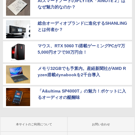
AIスマートノートのiFLYTEK「AINOTE 2」は
なぜ魅力的なのか？
総合オーディオブランドに進化するSHANLING
とは何者か？
マウス、RTX 5060 Ti搭載ゲーミングPCが7万
5,000円オフで30万円台！
メモリ32GBでも予算内。産経新聞社がAMD R
yzen搭載dynabookを2千台導入
「A&ultima SP4000T」の魅力！ポケットに入
るオーディオの醍醐味
本サイトのご利用について
お問い合わせ