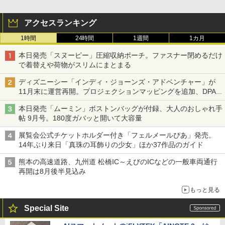
アクセスランキング
1時間
24時間
1週間
1カ月
本日発売「スヌーピー」圧縮収納ポーチ。ファスナー閉めるだけ
で着替えや荷物がスリムにまとまる
ディズニーシー「インディ・ジョーンズ・アドベンチャー」が
11月末に運営再開。プロジェクションマッピングを追加、DPA
は1500円
本日発売「ムーミン」ボストンバッグが付録、大人のおしゃれ手
帖 9月号。180度ガバッと開いて大容量
展覧会公式チケットホルダー付き「フェルメールぴあ」発売。
14年ぶり来日「真珠の耳飾りの少女」ほか37作品のガイド
熊本の高速道路、九州道 松橋IC～えびのICなどの一般車両通行
再開は8月後半見込み
もっと見る
Special Site