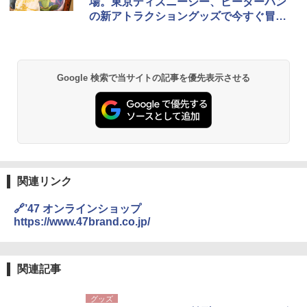
場。東京ディズニーシー、ピーターパン
ッシュ 簡単設置 ワンタッチテント キャンプ
￥2,079
の新アトラクショングッズで今すぐ冒険
&ハイキング カーキ PATC-150(KH)
￥2,980
へ
￥6,832
A09 地球の歩き方 イタリア 2026～2027 地
ポインターライト 強力 小型 緑色/赤色/青紫色
球の歩き方A ヨーロッパ
USB充電式 高精度 超長距離照射 長時間使用
Google 検索で当サイトの記事を優先表示させる
PYKES PEAK (パイクスピーク) 着替えテン
可能 安全ロック付き 高安全性 金属製耐久 コ
ト プライバシー テント 【中が透けない】 1
ンパクト多機能設計 持ち運び便利 アウトド
￥2,479
人用 折りたたみ 防災グッズ 災害用トイレ ビ
ア/オフィス/教育現場/展示会用 緑
ーチ ピクニック ポップアップテント 携帯 簡
易 トイレテント (オリーブ)
￥1,180
A26 地球の歩き方 チェコ ポーランド スロヴ
￥-
ァキア 2026～2027 地球の歩き方A ヨーロッ
パ
DEWEL パラソル 大型 ビーチ アウトドアパ
ラソル ガーデン サイトシート付 折りたたみ
関連リンク
￥2,277
ENDLESS BASE 《めざましテレビで紹介》
防水 UVカット 4段階高さ調整 軽量 収納袋付
テント ワンタッチ RENEW 幅200 2-3人用 43
き
🔗’47 オンラインショップ
500002(89232)
https://www.47brand.co.jp/
￥6,459
地球の歩き方 スター・ウォーズ
￥5,499
￥2,695
熊撃退スプレー 熊よけスプレー 熊スプレー
関連記事
[キャンパーズコレクション 山善] 傘みたいに
【日本企業販売】超強力クマ対策スプレー 30
広げるだけ パッとサッとテント ブラックコ
0ml（連続噴射30秒）110ml（連続噴射15
グッズ
ーティング フルクローズ メッシュ 3-4人用
秒）射程5～10m 安全ロック搭載 携帯収納袋