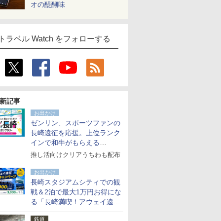
オの醍醐味
トラベル Watch をフォローする
新記事
お出かけ
ゼンリン、スポーツファンの
長崎遠征を応援。上位ランク
インで和牛がもらえる
「GO！GO！長崎スタンプラ
推し活向けクリアうちわも配布
リー」
お出かけ
長崎スタジアムシティでの観
戦＆2泊で最大1万円お得にな
る「長崎満喫！アウェイ遠征
応援キャンペーン」
鉄道