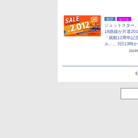
航空
セール
ジェットスター
18路線が片道20
「就航12周年記
ル」。3日13時
202