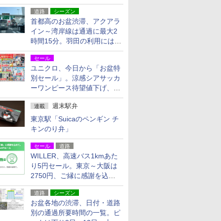
活動・復旧支援
道路
シーズン
首都高のお盆渋滞、アクアラ
イン～湾岸線は通過に最大2
時間15分。羽田の利用には
「空港西出口」の利用検討を
セール
ユニクロ、今日から「お盆特
別セール」。涼感シアサッカ
ーワンピース待望値下げ、撥
水ギアショーツは1990円に
週末駅弁
連載
東京駅「Suicaのペンギン チ
キンのり弁」
セール
道路
WILLER、高速バス1kmあた
り5円セール。東京～大阪は
2750円、ご縁に感謝を込め
た20周年記念キャンペーン
道路
シーズン
お盆各地の渋滞、日付・道路
別の通過所要時間の一覧。ピ