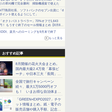
リの草刈機で完全勝利 掃除機感覚で使えた
NTT島田社長、ソフトバンクのセブン出資に「d
ポイント使えるようにして」
「オクトパストラベラー」70%オフで1,643
円！ もうすぐ終了のセール情報まとめ【8月8日
更新】
KDDI、楽天へのローミングを9月末で終了
ニンテンドーeショップでは「大神 絶景版」が
67%オフで990円
もっと見る
おすすめ記事
8月開催の花火大会まとめ。
国内最大級2.4万発「幕張ビ
ーチ」や日本三大「長岡」な
ど大型イベント目白押し！
全国で旅行キャンペーン
続々、最大1万5000円オフ
も！ いまお得な自治体まと
め
「GREEN×EXPO2027」チケ
ット情報まとめ。紙・電子の
販売店舗や購入手順、記念チ