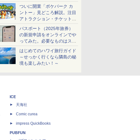
ケットも解説
ついに開業「ポケパーク カ
ントー」見どころ解説。注目
アトラクション・チケット手
配・来場前に必要な準備は？
パスポート（2025年旅券）
の新規申請をオンラインでや
ってみた。必要なものはスマ
ホとマイナカードのみ
はじめてのハワイ旅行ガイド
～せっかく行くなら隣島の秘
境も楽しみたい！～
ICE
天海社
ス
Comic curea
impress QuickBooks
PUBFUN