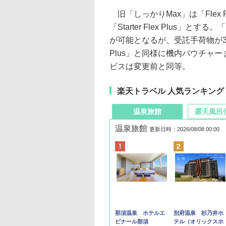
旧「しっかりMax」は「Flex Pl
「Starter Flex Plus
が可能となるが、受託手荷物が30k
Plus」と同様に機内バウチャ
ビスは変更前と同等。
楽天トラベル 人気ランキング
温泉旅館
露天風呂
温泉旅館
更新日時：2026/08/08 00:00
那須温泉 ホテルエ
別府温泉 杉乃井ホ
ピナール那須
テル（オリックスホ