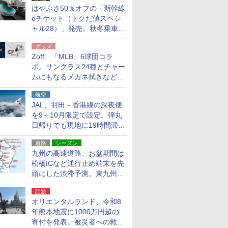
はやぶさ50％オフの「新幹線
eチケット（トクだ値スペシ
ャル28）」発売。秋冬乗車
分、えきねっと限定
グッズ
Zoff、「MLB」6球団コラ
ボ。サングラス24種とチャー
ムにもなるメガネ拭きなど雑
貨24種
航空
JAL、羽田～香港線の深夜便
を9～10月限定で設定。弾丸
日帰りでも現地に19時間滞在
できる
道路
シーズン
九州の高速道路、お盆期間は
松橋ICなど通行止め端末を先
頭にした渋滞予測。東九州道
への迂回は料金調整を実施
話題
オリエンタルランド、令和8
年熊本地震に1000万円超の
寄付を発表。被災者への救援