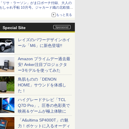
「リサ・ラーソン」がま口ポーチ付録、大人の
おしゃれ手帖 10月号。ジャカード織の北欧猫デ
ザイン
もっと見る
Special Site
レイズのパワーデザインホイ
ール「M6」に新色登場!!
Amazon プライムデー過去最
安! Anker注目プロジェクタ
ー3モデルを使ってみた
鳥肌ものの「DENON
HOME」サウンドを体感し
た！
ハイグレードテレビ「TCL
Q7D Pro」。圧巻の色彩美で
映画＆ゲームが極上体験に
「A&ultima SP4000T」の魅
力！ポケットに入るオーディ