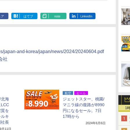
ェア
はてブ
note
LinkedIn
iles/japan-and-korea/japan/news/2024/20240604.pdf
会社
航空
セール
が北海
ジェットスター、桃園/
LCC
マニラ線の復路が8990
1
雪質を
円になるセール。7日
シルキ
17時から
岡社長
2024年6月6日
年9月11日