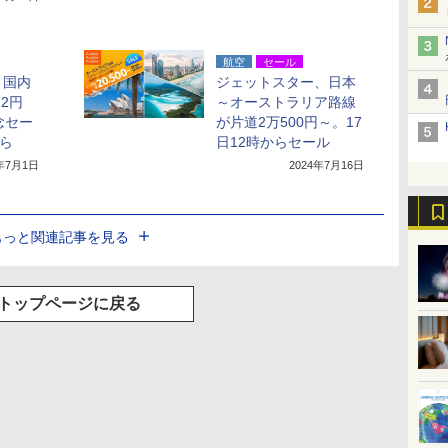
航空
セール
、国内
ジェットスター、日本
12円
～オーストラリア路線
念セー
が片道2万500円～。17
から
日12時からセール
4年7月1日
2024年7月16日
もっと関連記事を見る
トップページに戻る