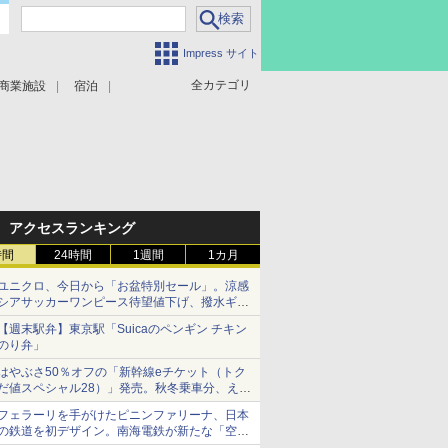
Impress サイト
全カテゴリ
商業施設
宿泊
アクセスランキング
時間
24時間
1週間
1カ月
ユニクロ、今日から「お盆特別セール」。涼感
シアサッカーワンピース待望値下げ、撥水ギア
ショーツは1990円に
【週末駅弁】東京駅「Suicaのペンギン チキン
のり弁」
はやぶさ50％オフの「新幹線eチケット（トク
だ値スペシャル28）」発売。秋冬乗車分、えき
ねっと限定
フェラーリを手がけたピニンファリーナ、日本
の鉄道を初デザイン。南海電鉄が新たな「空港
特急」をなにわ筋線へ導入