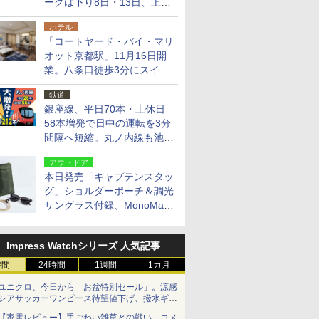
ークは下り8日・13日、上り
14日・15日
ホテル
「コートヤード・バイ・マリ
オット京都駅」11月16日開
業。八条口徒歩3分にスイー
ト含む全270室、ダイニング
鉄道
も併設
銀座線、平日70本・土休日
58本増発で日中の運転を3分
間隔へ短縮。丸ノ内線も池袋
～中野坂上を4分間隔に
アウトドア
本日発売「キャプテンスタッ
グ」ショルダーポーチ＆調光
サングラス付録、MonoMax
9月号増刊
Impress Watchシリーズ 人気記事
時間
24時間
1週間
1カ月
ユニクロ、今日から「お盆特別セール」。涼感
シアサッカーワンピース待望値下げ、撥水ギア
ショーツは1990円に
【家電レビュー】手ごわい雑草との戦い、コメ