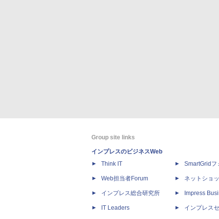
Group site links
インプレスのビジネスWeb
Think IT
SmartGri
Web担当者Forum
ネットショ
インプレス総合研究所
Impress Busi
IT Leaders
インプレス