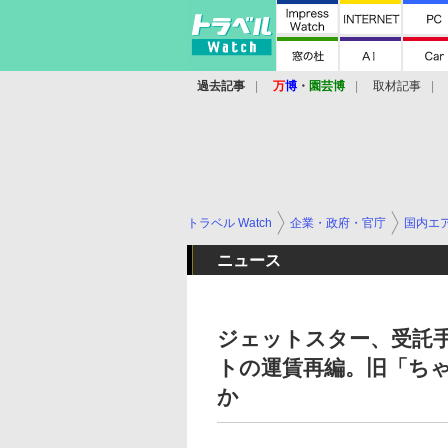
過去記事
万
博
・
園芸博
取材記事
トラベル Watch
企業・政府・官庁
国内エ
ニュース
ジェットスター、受託
トの運賃再編。旧「ちゃ
か