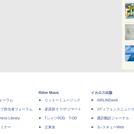
Rittor Music
イカロス出版
dフォーラム
リットーミュージック
AIRLINEweb
ップ担当者フォーラム
楽器探そう!デジマート
Jディフェンスニュー
ness Library
TシャツPOD T-OD
通訳翻訳ジャーナル
セミナー
立東舎
JレスキューWeb