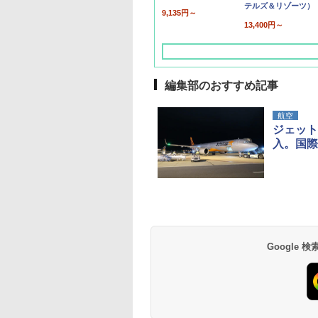
テルズ＆リゾーツ）
9,135円～
13,400円～
編集部のおすすめ記事
航空
ジェット
入。国際
草津温泉 ホテル櫻
品川プリンスホテル
グランドニッコー東
海のサウナ＆スパ
東京ドームホテル
シェラトン・グラン
井
京ベイ 舞浜
オールインクルーシ
デ・トーキョーベ
7,037円～
7,980円～
ブ 島原温泉ホテル
イ・ホテル
14,300円～
6,800円～
南風楼
10,450円～
7,950円～
Google