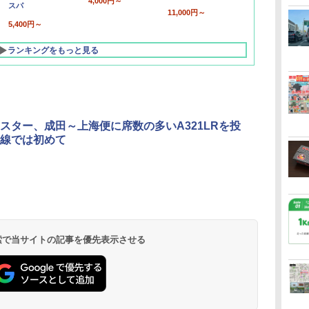
4,000円～
スパ
11,000円～
5,400円～
ランキングをもっと見る
スター、成田～上海便に席数の多いA321LRを投
線では初めて
北陸 福井 あわら
品川プリンスホテ
舞浜ビューホテル
箱根湯本温泉 ホテ
ホテルトラスティ東
オリエンタルホテル
下呂温泉 水明館
住友不動産ホテル ヴ
東京ベイ舞浜ホテル
温泉 清風荘（北陸
ル イーストタワー
ｂｙ ＨＵＬＩＣ
ル おかだ
京ベイサイド
東京ベイ
ィラフォンテーヌグラ
ファーストリゾート
8,250円～
最大級の庭園露天風
（旧：東京ベイ舞浜
ンド東京有明
9,958円～
11,200円～
5,450円～
5,200円～
4,290円～
呂の宿 清風荘）
ホテル）
19,541円～
5,758円～
6,070円～
 検索で当サイトの記事を優先表示させる