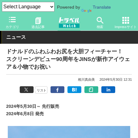
Powered by
Translate
トラベル Watch
旅の情報
観光地
ディズニーリゾート
カテゴリ
過去記事
検索
Impressサイト
ニュース
ドナルドのふわふわお尻を大胆フィーチャー！
スクリーンデビュー90周年をJINSが新作アイウェ
ア＆小物でお祝い
相川真由美
2024年5月30日 12:31
リスト
2024年5月30日～ 先行販売
2024年6月8日 発売