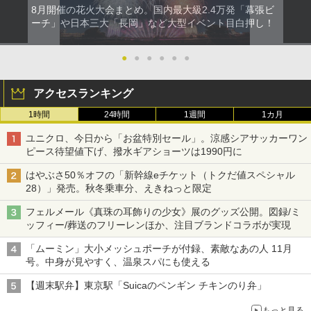
8月開催の花火大会まとめ。国内最大級2.4万発「幕張ビ
ーチ」や日本三大「長岡」など大型イベント目白押し！
●
●
●
●
●
●
アクセスランキング
1時間
24時間
1週間
1カ月
ユニクロ、今日から「お盆特別セール」。涼感シアサッカーワン
ピース待望値下げ、撥水ギアショーツは1990円に
はやぶさ50％オフの「新幹線eチケット（トクだ値スペシャル
28）」発売。秋冬乗車分、えきねっと限定
フェルメール《真珠の耳飾りの少女》展のグッズ公開。図録/ミ
ッフィー/葬送のフリーレンほか、注目ブランドコラボが実現
「ムーミン」大小メッシュポーチが付録、素敵なあの人 11月
号。中身が見やすく、温泉スパにも使える
【週末駅弁】東京駅「Suicaのペンギン チキンのり弁」
もっと見る