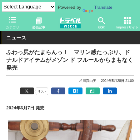
Powered by
Translate
トラベル Watch
旅の情報
観光地
ディズニーリゾート
カテゴリ
過去記事
検索
Impressサイト
ニュース
ふわっ尻がたまらんっ！ マリン感たっぷり、ド
ナルドアイテムがメゾン ド フルールからまもなく
発売
相川真由美
2024年5月28日 21:00
リスト
2024年6月7日 発売