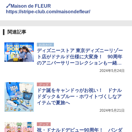
🔗Maison de FLEUR
https://stripe-club.com/maisondefleur/
関連記事
お出かけ
ディズニーストア 東京ディズニーリゾー
ト店がドナルド仕様に大変身！ 90周年
のアニバーサリーコレクションも一緒に
チェック
2024年5月24日
グッズ
ドナ誕をキャンドゥがお祝い！ ドナル
ドダック＆ブルー・ホワイトづくしなア
イテムで夏旅へ
2024年5月21日
グッズ
祝・ドナルドデビュー90周年！ バンダ