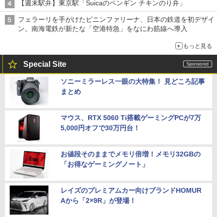
【週末駅弁】東京駅「Suicaのペンギン チキンのり弁」
フェラーリを手がけたピニンファリーナ、日本の鉄道を初デザイ
ン。南海電鉄が新たな「空港特急」をなにわ筋線へ導入
もっと見る
Special Site
ソニーミラーレス一眼の大特集！ 見どころ記事
まとめ
マウス、RTX 5060 Ti搭載ゲーミングPCが7万
5,000円オフで30万円台！
お値段そのままでメモリ倍増！メモリ32GBの
「お得なゲーミングノート」
レイズのプレミアムカー向けブランドHOMUR
Aから「2×9R」が登場！