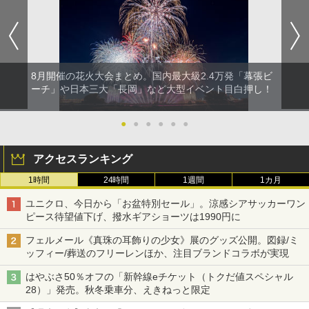
8月開催の花火大会まとめ。国内最大級2.4万発「幕張ビ
ーチ」や日本三大「長岡」など大型イベント目白押し！
●
●
●
●
●
●
アクセスランキング
1時間
24時間
1週間
1カ月
ユニクロ、今日から「お盆特別セール」。涼感シアサッカーワン
ピース待望値下げ、撥水ギアショーツは1990円に
フェルメール《真珠の耳飾りの少女》展のグッズ公開。図録/ミ
ッフィー/葬送のフリーレンほか、注目ブランドコラボが実現
はやぶさ50％オフの「新幹線eチケット（トクだ値スペシャル
28）」発売。秋冬乗車分、えきねっと限定