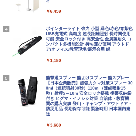
き
ENDLESS BASE 《めざましテレビで紹介》
テント ワンタッチ RENEW 幅200 2-3人用 43
￥6,459
500002(88859)
Coyote No.89 特集 星野道夫 夢見る旅
A09 地球の歩き方 イタリア 2026～2027 地
球の歩き方A ヨーロッパ
￥5,999
ポインターライト 強力 小型 緑色/赤色/青紫色
￥1,540
USB充電式 高精度 超長距離照射 長時間使用
￥2,479
可能 安全ロック付き 高安全性 金属製耐久 コ
[キャンパーズコレクション 山善] 傘みたいに
ンパクト多機能設計 持ち運び便利 アウトド
広げるだけ パッとサッとテント ブラックコ
ア/オフィス/教育現場/展示会用 緑
ーティング フルクローズ メッシュ 3-4人用
簡単設置 ポップアップテント エクルベージ
AIRLINE（エアライン）2026年9月号【特
A26 地球の歩き方 チェコ ポーランド スロヴ
￥1,180
ュ(BC仕様) PATC-150B(EB)
集】ボーイング110周年を祝して！
ァキア 2026～2027 地球の歩き方A ヨーロッ
パ
￥9,990
￥1,760
熊撃退スプレー 熊よけスプレー 熊スプレー
￥2,277
【日本企業販売】超強力クマ対策スプレー 30
0ml（連続噴射30秒）110ml（連続噴射15
[キャンパーズコレクション 山善] 傘みたいに
秒）射程5～10m 安全ロック搭載 携帯収納袋
広げるだけ パッとサッとテント キューブワ
付き ヒグマ・イノシシ対策 自治体・教育機
イド ブラックコーティング フルクローズ メ
関の購入実績 登山・キャンプ・アウトドア・
ッシュ 4人用 簡単設置 ポップアップテント P
防災用品 長期保存可能 緊急時用 日本国内発
ATCW-150B エクルベージュ
送
￥-
￥3,680