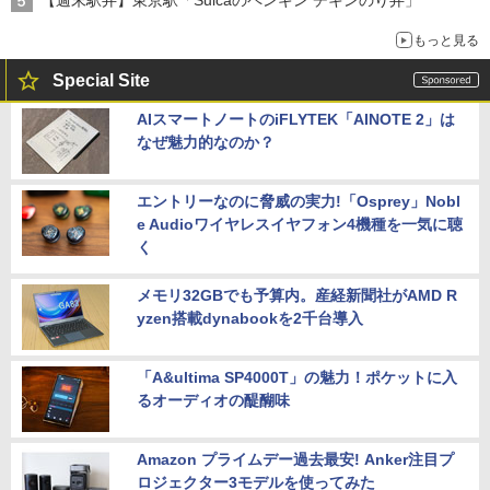
【週末駅弁】東京駅「Suicaのペンギン チキンのり弁」
もっと見る
Special Site
AIスマートノートのiFLYTEK「AINOTE 2」は
なぜ魅力的なのか？
エントリーなのに脅威の実力!「Osprey」Nobl
e Audioワイヤレスイヤフォン4機種を一気に聴
く
メモリ32GBでも予算内。産経新聞社がAMD R
yzen搭載dynabookを2千台導入
「A&ultima SP4000T」の魅力！ポケットに入
るオーディオの醍醐味
Amazon プライムデー過去最安! Anker注目プ
ロジェクター3モデルを使ってみた