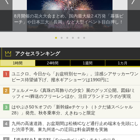
8月開催の花火大会まとめ。国内最大級2.4万発「幕張ビ
ーチ」や日本三大「長岡」など大型イベント目白押し！
●
●
●
●
●
●
アクセスランキング
1時間
24時間
1週間
1カ月
ユニクロ、今日から「お盆特別セール」。涼感シアサッカーワン
ピース待望値下げ、撥水ギアショーツは1990円に
フェルメール《真珠の耳飾りの少女》展のグッズ公開。図録/ミ
ッフィー/葬送のフリーレンほか、注目ブランドコラボが実現
はやぶさ50％オフの「新幹線eチケット（トクだ値スペシャル
28）」発売。秋冬乗車分、えきねっと限定
九州の高速道路、お盆期間は松橋ICなど通行止め端末を先頭にし
た渋滞予測。東九州道への迂回は料金調整を実施