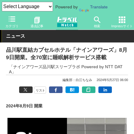
Powered by
Translate
トラベル Watch
旅の情報
ホテル・旅館
宿泊
カテゴリ
過去記事
検索
Impressサイト
ニュース
品川駅直結カプセルホテル「ナインアワーズ」8月
9日開業。全70室に睡眠解析サービス搭載
「ナインアワーズ品川駅スリープラボ Powered by NTT DAT
A」
編集部：白江ちなみ
2024年5月27日 06:00
リスト
2024年8月9日 開業