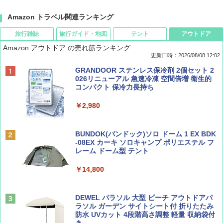
Amazon トラベル関連ランキング
旅行雑誌
旅行ガイド・地図
テント
アウトドア
Amazon アウトドア の売れ筋ランキング
更新日時：2026/08/08 12:02
BE-PAL(ビ-パル) 2026年 9 月号【特別付録:
D40 地球の歩き方 チェンマイ タイ北部の魅
[キャンパーズコレクション 山善] ポップアッ
GRANDOOR ステンレス保冷剤 2個セット 2
SOTO ミニマル"旅"財布 ランダム2種】
力的な町 2026～2027 地球の歩き方D アジア
プテント 傘みたいに広げて畳める パッとサ
026リニューアル 急速冷凍 空間倍増 衛生的
ッとサンシェード キューブ フルクローズ メ
コンパクト 保冷力長持ち
ッシュ 簡単設置 ワンタッチテント キャンプ
￥1,500
￥2,079
&ハイキング カーキ PATC-150(KH)
￥2,980
￥6,830
ディズニーファン ２０２６年 ９月号 [雑
地球の歩き方 スター・ウォーズ
BUNDOK(バンドック)ソロ ドーム 1 EX BDK
誌] (ＤＩＳＮＥＹ ＦＡＮ)
-08EX カーキ ソロキャンプ ポリエステル フ
PYKES PEAK (パイクスピーク) 着替えテン
レーム ドーム型 テント
￥2,695
ト プライバシー テント 【中が透けない】 1
￥713
人用 折りたたみ 防災グッズ 災害用トイレ ビ
￥14,800
ーチ ピクニック ポップアップテント 携帯 簡
易 トイレテント (ブラック)
山と溪谷 2026年8月号「南アルプス大全」
僕が見た未来【完全版】
DEWEL パラソル 大型 ビーチ アウトドアパ
￥4,980
ラソル ガーデン サイトシート付 折りたたみ
￥1,540
￥0
防水 UVカット 4段階高さ調整 軽量 収納袋付