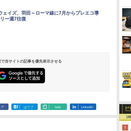
アウェイズ、羽田～ローマ線に7月からプレエコ導
リー週7往復
北陸 福井 あわら
品川プリンスホテ
舞浜ビューホテル
箱根湯本温泉 ホテ
ホテルトラスティ東
オリエンタルホテル
下呂温泉 水明館
住友不動産ホテル ヴ
東京ベイ舞浜ホテル
温泉 清風荘（北陸
ル イーストタワー
ｂｙ ＨＵＬＩＣ
ル おかだ
京ベイサイド
東京ベイ
ィラフォンテーヌグラ
ファーストリゾート
8,250円～
最大級の庭園露天風
（旧：東京ベイ舞浜
ンド東京有明
9,958円～
11,200円～
5,450円～
5,200円～
4,290円～
呂の宿 清風荘）
ホテル）
19,541円～
5,758円～
6,070円～
 検索で当サイトの記事を優先表示させる
ェア
はてブ
note
LinkedIn
1