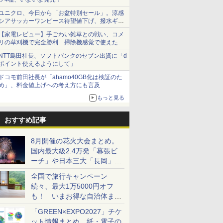
ユニクロ、今日から「お盆特別セール」。涼感
シアサッカーワンピース待望値下げ、撥水ギア
ショーツは1990円に
【家電レビュー】手ごわい雑草との戦い、コメ
リの草刈機で完全勝利 掃除機感覚で使えた
NTT島田社長、ソフトバンクのセブン出資に「d
ポイント使えるようにして」
ドコモ前田社長が「ahamo40GB化は検証のた
め」、料金値上げへの考え方にも言及
もっと見る
おすすめ記事
8月開催の花火大会まとめ。
国内最大級2.4万発「幕張ビ
ーチ」や日本三大「長岡」な
ど大型イベント目白押し！
全国で旅行キャンペーン
続々、最大1万5000円オフ
も！ いまお得な自治体まと
め
「GREEN×EXPO2027」チケ
ット情報まとめ。紙・電子の