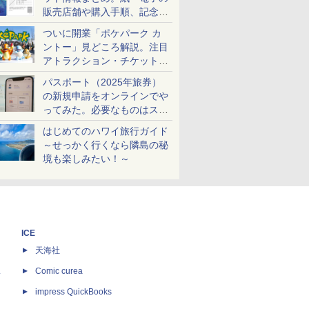
販売店舗や購入手順、記念チ
ケットも解説
ついに開業「ポケパーク カ
ントー」見どころ解説。注目
アトラクション・チケット手
配・来場前に必要な準備は？
パスポート（2025年旅券）
の新規申請をオンラインでや
ってみた。必要なものはスマ
ホとマイナカードのみ
はじめてのハワイ旅行ガイド
～せっかく行くなら隣島の秘
境も楽しみたい！～
ICE
天海社
ス
Comic curea
impress QuickBooks