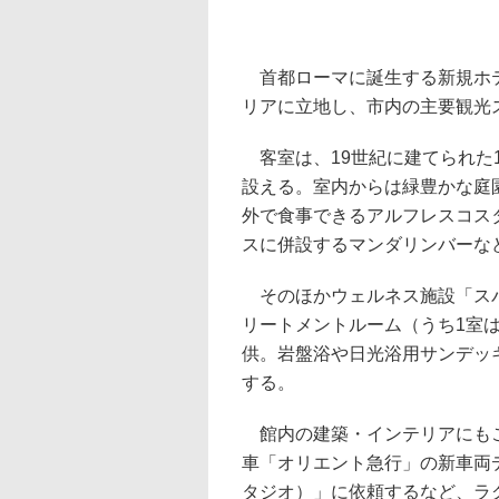
首都ローマに誕生する新規ホテ
リアに立地し、市内の主要観光
客室は、19世紀に建てられた1
設える。室内からは緑豊かな庭
外で食事できるアルフレスコス
スに併設するマンダリンバーな
そのほかウェルネス施設「スパ 
リートメントルーム（うち1室は
供。岩盤浴や日光浴用サンデッ
する。
館内の建築・インテリアにもこ
車「オリエント急行」の新車両デザ
タジオ）」に依頼するなど、ラ