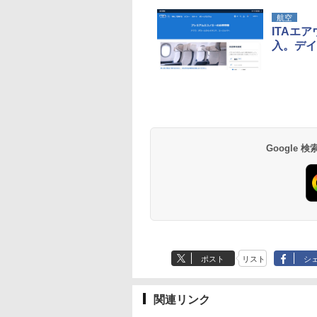
航空
ITAエ
入。デイ
草津温泉 ホテル櫻
品川プリンスホテル
グランドニッコー東
海のサウナ＆スパ
東京ドームホテル
シェラトン・グラン
井
京ベイ 舞浜
オールインクルーシ
デ・トーキョーベ
7,037円～
7,980円～
ブ 島原温泉ホテル
イ・ホテル
14,300円～
6,800円～
南風楼
10,450円～
7,950円～
Google
ポスト
リスト
シ
関連リンク