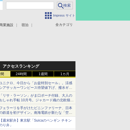
Impress サイト
全カテゴリ
商業施設
宿泊
アクセスランキング
時間
24時間
1週間
1カ月
ユニクロ、今日から「お盆特別セール」。涼感
シアサッカーワンピース待望値下げ、撥水ギア
ショーツは1990円に
「リサ・ラーソン」がま口ポーチ付録、大人の
おしゃれ手帖 10月号。ジャカード織の北欧猫デ
ザイン
フェラーリを手がけたピニンファリーナ、日本
の鉄道を初デザイン。南海電鉄が新たな「空港
特急」をなにわ筋線へ導入
【週末駅弁】東京駅「Suicaのペンギン チキン
のり弁」