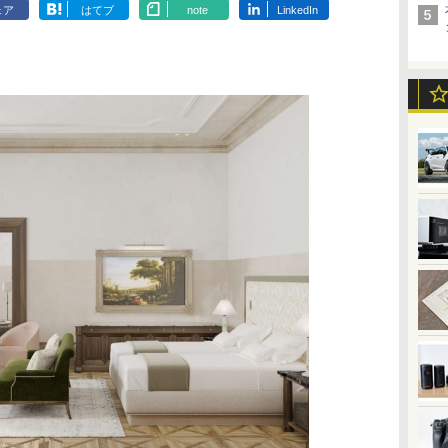
ェア
はてブ
note
LinkedIn