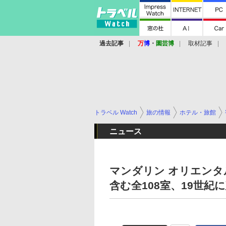
過去記事
万
博
・
園芸博
取材記事
トラベル Watch
旅の情報
ホテル・旅館
ニュース
マンダリン オリエンタ
含む全108室、19世