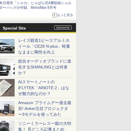
本日発売「シャカ」じゃばら式4層収納ショル
ダーバッグが付録、MonoMax 9月号
もっと見る
Special Site
レイズ鍛造1ピースアルミホ
イール「CE28 N-plus」軽量
なままに剛性を向上
総合オーディオブランドに進
化するSHANLINGとは何者
か？
AIスマートノートの
iFLYTEK「AINOTE 2」はな
ぜ魅力的なのか？
Amazon プライムデー過去最
安! Anker注目プロジェクタ
ー3モデルを使ってみた
ソニーミラーレス一眼の大特
集！ 見どころ記事まとめ