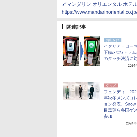
🔗マンダリン オリエンタル ホテ
https://www.mandarinoriental.co.jp
関連記事
お出かけ
イタリア・ロー
下鉄/バス/トラム
のタッチ決済に
202
グッズ
フェンディ、2024
年秋冬メンズコ
ョン発表。Snow 
目黒蓮ら各国ゲ
参加
2024