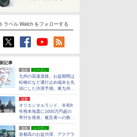
トラベル Watch をフォローする
新記事
道路
シーズン
九州の高速道路、お盆期間は
松橋ICなど通行止め端末を先
頭にした渋滞予測。東九州道
への迂回は料金調整を実施
話題
オリエンタルランド、令和8
年熊本地震に1000万円超の
寄付を発表。被災者への救援
活動・復旧支援
道路
シーズン
首都高のお盆渋滞、アクアラ