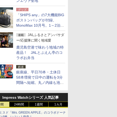
ンエヴァ聖地
グッズ
「SHIPS any」の7大機能BIG
ボストンバッグが付録、
MonoMax 10月号。1～2泊の
荷物、キャリーオンも可能
JALふるさとアンバサダ
連載
ー/応援隊に聞く地域愛
鹿児島空港で味わう地域の特
産品！ JALとぶえん亭のコ
ラボお弁当
鉄道
銀座線、平日70本・土休日
58本増発で日中の運転を3分
間隔へ短縮。丸ノ内線も池袋
～中野坂上を4分間隔に
Impress Watchシリーズ 人気記事
時間
24時間
1週間
1カ月
ミスド「Mrs. GREEN APPLE」のコラボドーナ
ツ4種、いよいよ発売！