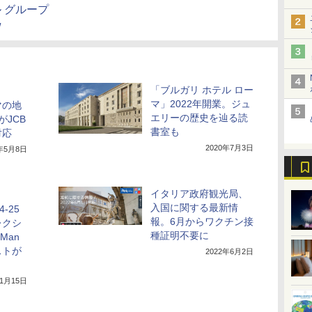
ル グループ
/
「ブルガリ ホテル ロー
マ」2022年開業。ジュ
マの地
エリーの歴史を辿る読
がJCB
書室も
対応
2020年7月3日
4年5月8日
イタリア政府観光局、
入国に関する最新情
-25
報。6月からワクチン接
レクシ
種証明不要に
Man
ストが
2022年6月2日
年1月15日