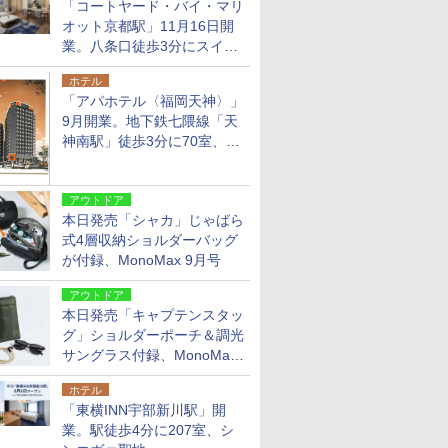
「コートヤード・バイ・マリ
オット京都駅」11月16日開
業。八条口徒歩3分にスイー
ト含む全270室、ダイニング
ホテル
も併設
「アパホテル〈福岡天神〉」
9月開業。地下鉄七隈線「天
神南駅」徒歩3分に70室、エ
リア初の直営店
アウトドア
本日発売「シャカ」じゃばら
式4層収納ショルダーバッグ
が付録、MonoMax 9月号
アウトドア
本日発売「キャプテンスタッ
グ」ショルダーポーチ＆調光
サングラス付録、MonoMax
9月号増刊
ホテル
「東横INN宇部新川駅」開
業。駅徒歩4分に207室、シ