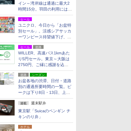
イン～湾岸線は通過に最大2
時間15分。羽田の利用には
「空港西出口」の利用検討を
セール
ユニクロ、今日から「お盆特
別セール」。涼感シアサッカ
ーワンピース待望値下げ、撥
水ギアショーツは1990円に
セール
道路
WILLER、高速バス1kmあた
り5円セール。東京～大阪は
2750円、ご縁に感謝を込め
た20周年記念キャンペーン
道路
シーズン
お盆各地の渋滞、日付・道路
別の通過所要時間の一覧。ピ
ークは下り8日・13日、上り
14日・15日
週末駅弁
連載
東京駅「Suicaのペンギン チ
キンのり弁」
ホテル