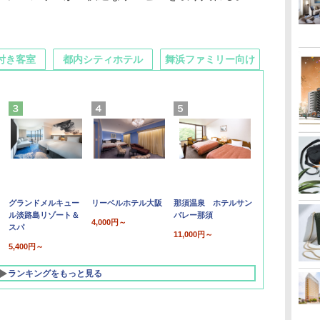
付き客室
都内シティホテル
舞浜ファミリー向け
グランドメルキュー
リーベルホテル大阪
那須温泉 ホテルサン
ル淡路島リゾート＆
バレー那須
4,000円～
スパ
11,000円～
5,400円～
ランキングをもっと見る