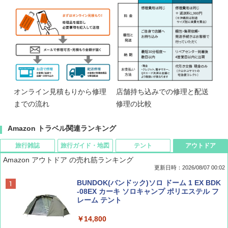
オンライン見積もりから修理
店舗持ち込みでの修理と配送
までの流れ
修理の比較
Amazon トラベル関連ランキング
旅行雑誌
旅行ガイド・地図
テント
アウトドア
Amazon アウトドア の売れ筋ランキング
更新日時：2026/08/07 00:02
ディズニーファン ２０２６年 ９月号 [雑
D40 地球の歩き方 チェンマイ タイ北部の魅
[キャンパーズコレクション 山善] ポップアッ
BUNDOK(バンドック)ソロ ドーム 1 EX BDK
誌] (ＤＩＳＮＥＹ ＦＡＮ)
力的な町 2026～2027 地球の歩き方D アジア
プテント 傘みたいに広げて畳める パッとサ
-08EX カーキ ソロキャンプ ポリエステル フ
ッとサンシェード キューブ フルクローズ メ
レーム テント
ッシュ 簡単設置 ワンタッチテント キャンプ
￥713
￥2,079
&ハイキング カーキ PATC-150(KH)
￥14,800