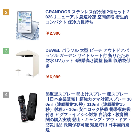
￥6,831
BE-PAL(ビ-パル) 2026年 9 月号【特別付録:
A09 地球の歩き方 イタリア 2026～2027 地
GRANDOOR ステンレス保冷剤 2個セット 2
SOTO ミニマル"旅"財布 ランダム2種】
球の歩き方A ヨーロッパ
026リニューアル 急速冷凍 空間倍増 衛生的
PYKES PEAK (パイクスピーク) 着替えテン
コンパクト 保冷力長持ち
ト プライバシー テント 【中が透けない】 1
￥1,500
￥2,479
人用 折りたたみ 防災グッズ 災害用トイレ ビ
￥2,980
ーチ ピクニック ポップアップテント 携帯 簡
易 トイレテント (ブラック)
山と溪谷 2026年8月号「南アルプス大全」
地球の歩き方 スター・ウォーズ
DEWEL パラソル 大型 ビーチ アウトドアパ
￥4,980
ラソル ガーデン サイトシート付 折りたたみ
￥1,540
￥2,695
防水 UVカット 4段階高さ調整 軽量 収納袋付
き
ENDLESS BASE 《めざましテレビで紹介》
テント ワンタッチ RENEW 幅200 2-3人用 43
￥6,999
500002(88859)
Coyote No.89 特集 星野道夫 夢見る旅
A26 地球の歩き方 チェコ ポーランド スロヴ
ァキア 2026～2027 地球の歩き方A ヨーロッ
￥5,999
熊撃退スプレー 熊よけスプレー 熊スプレー
パ
￥1,540
【日本企業販売】超強力クマ対策スプレー 30
0ml（連続噴射30秒）110ml（連続噴射15
￥2,277
[キャンパーズコレクション 山善] 傘みたいに
秒）射程5～10m 安全ロック搭載 携帯収納袋
広げるだけ パッとサッとテント ブラックコ
付き ヒグマ・イノシシ対策 自治体・教育機
ーティング フルクローズ メッシュ 3-4人用
関の購入実績 登山・キャンプ・アウトドア・
簡単設置 ポップアップテント エクルベージ
防災用品 長期保存可能 緊急時用 日本国内発
AIRLINE（エアライン）2026年9月号【特
新しい日本地理 地図・統計・移動から読み
ュ(BC仕様) PATC-150B(EB)
送
集】ボーイング110周年を祝して！
解く (講談社現代新書)