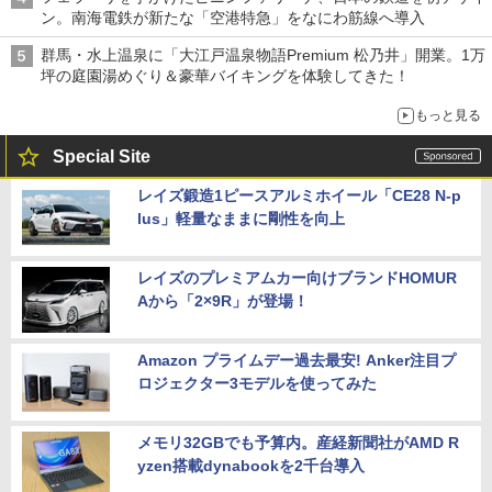
ン。南海電鉄が新たな「空港特急」をなにわ筋線へ導入
群馬・水上温泉に「大江戸温泉物語Premium 松乃井」開業。1万
坪の庭園湯めぐり＆豪華バイキングを体験してきた！
もっと見る
Special Site
レイズ鍛造1ピースアルミホイール「CE28 N-p
lus」軽量なままに剛性を向上
レイズのプレミアムカー向けブランドHOMUR
Aから「2×9R」が登場！
Amazon プライムデー過去最安! Anker注目プ
ロジェクター3モデルを使ってみた
メモリ32GBでも予算内。産経新聞社がAMD R
yzen搭載dynabookを2千台導入