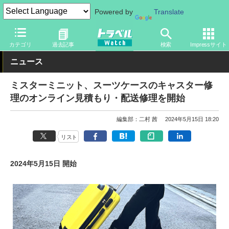
Powered by
Translate
トラベル Watch
旅の情報
サービス
その他
カテゴリ
過去記事
検索
Impressサイト
ニュース
ミスターミニット、スーツケースのキャスター修
理のオンライン見積もり・配送修理を開始
編集部：二村 茜
2024年5月15日 18:20
リスト
2024年5月15日 開始