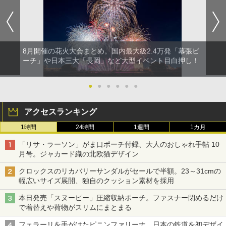
8月開催の花火大会まとめ。国内最大級2.4万発「幕張ビ
ーチ」や日本三大「長岡」など大型イベント目白押し！
●
●
●
●
●
●
アクセスランキング
1時間
24時間
1週間
1カ月
「リサ・ラーソン」がま口ポーチ付録、大人のおしゃれ手帖 10
月号。ジャカード織の北欧猫デザイン
クロックスのリカバリーサンダルがセールで半額。23～31cmの
幅広いサイズ展開、独自のクッション素材を採用
本日発売「スヌーピー」圧縮収納ポーチ。ファスナー閉めるだけ
で着替えや荷物がスリムにまとまる
フェラーリを手がけたピニンファリーナ、日本の鉄道を初デザイ