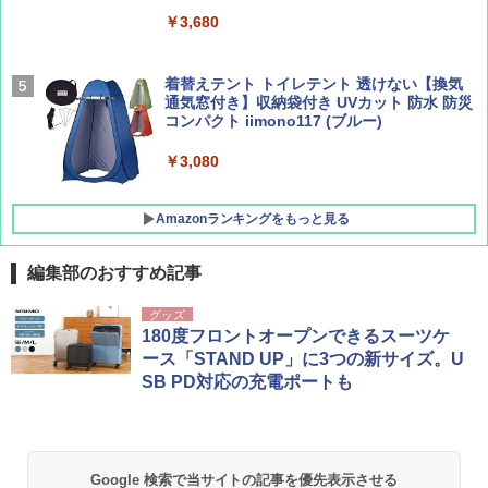
￥9,990
￥3,680
￥1,760
￥1,540
[キャンパーズコレクション 山善] 傘みたいに
着替えテント トイレテント 透けない【換気
広げるだけ パッとサッとテント キューブワ
通気窓付き】収納袋付き UVカット 防水 防災
イドプラス ブラックコーティング フルクロ
コンパクト iimono117 (ブルー)
ーズ メッシュ 5人用 簡単設置 ポップアップ
テント PATCW-200B エクルベージュ
￥3,080
￥15,990
Amazonランキングをもっと見る
編集部のおすすめ記事
グッズ
180度フロントオープンできるスーツケ
ース「STAND UP」に3つの新サイズ。U
SB PD対応の充電ポートも
Google 検索で当サイトの記事を優先表示させる