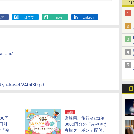
1
ェア
はてブ
note
LinkedIn
utabi/
nkyu-travel/240430.pdf
話題
00円
宮崎県、旅行者に1泊
0円引
3000円分の「みやざき
定「被
春旅クーポン」配付。