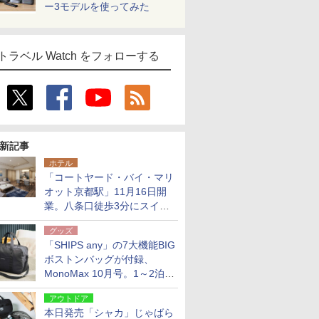
ー3モデルを使ってみた
トラベル Watch をフォローする
新記事
ホテル
「コートヤード・バイ・マリ
オット京都駅」11月16日開
業。八条口徒歩3分にスイー
ト含む全270室、ダイニング
グッズ
も併設
「SHIPS any」の7大機能BIG
ボストンバッグが付録、
MonoMax 10月号。1～2泊の
荷物、キャリーオンも可能
アウトドア
本日発売「シャカ」じゃばら