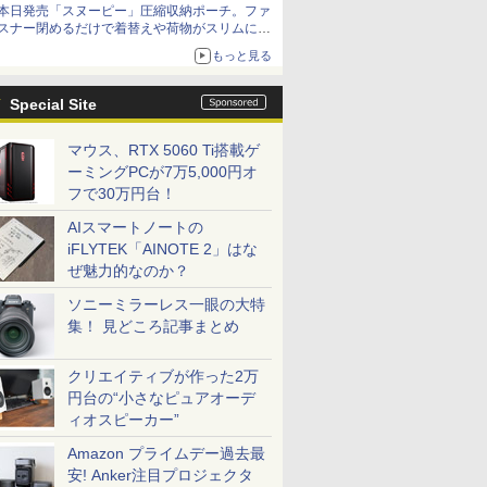
本日発売「スヌーピー」圧縮収納ポーチ。ファ
スナー閉めるだけで着替えや荷物がスリムにま
とまる
もっと見る
Special Site
マウス、RTX 5060 Ti搭載ゲ
ーミングPCが7万5,000円オ
フで30万円台！
AIスマートノートの
iFLYTEK「AINOTE 2」はな
ぜ魅力的なのか？
ソニーミラーレス一眼の大特
集！ 見どころ記事まとめ
クリエイティブが作った2万
円台の“小さなピュアオーデ
ィオスピーカー”
Amazon プライムデー過去最
安! Anker注目プロジェクタ