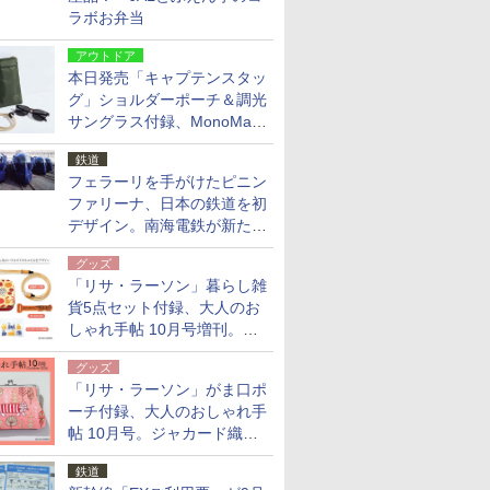
ラボお弁当
アウトドア
本日発売「キャプテンスタッ
グ」ショルダーポーチ＆調光
サングラス付録、MonoMax
9月号増刊
鉄道
フェラーリを手がけたピニン
ファリーナ、日本の鉄道を初
デザイン。南海電鉄が新たな
「空港特急」をなにわ筋線へ
グッズ
導入
「リサ・ラーソン」暮らし雑
貨5点セット付録、大人のお
しゃれ手帖 10月号増刊。
USBケーブルや缶ケースなど
グッズ
「リサ・ラーソン」がま口ポ
ーチ付録、大人のおしゃれ手
帖 10月号。ジャカード織の
北欧猫デザイン
鉄道