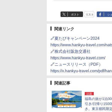
ポスト
リスト
シ
関連リンク
🔗夏たびキャンペーン2024
https://www.hankyu-travel.com/nats
🔗株式会社阪急交通社
https://www.hankyu-travel.com/
🔗ニュースリリース（PDF）
https://x.hankyu-travel.com/pdf/ha
関連記事
話題
福島の旅が1泊30
引き/日帰り150
き。東京都民限