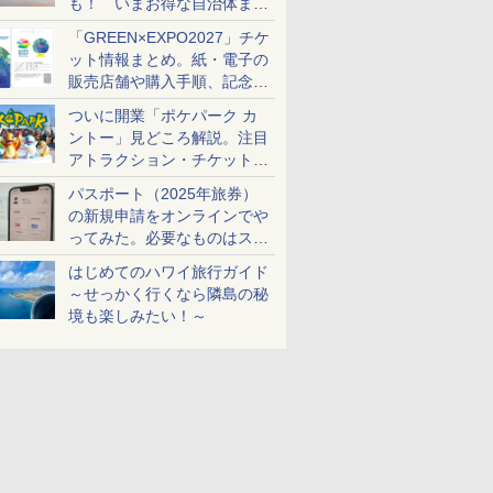
も！ いまお得な自治体まと
め
「GREEN×EXPO2027」チケ
ット情報まとめ。紙・電子の
販売店舗や購入手順、記念チ
ケットも解説
ついに開業「ポケパーク カ
ントー」見どころ解説。注目
アトラクション・チケット手
配・来場前に必要な準備は？
パスポート（2025年旅券）
の新規申請をオンラインでや
ってみた。必要なものはスマ
ホとマイナカードのみ
はじめてのハワイ旅行ガイド
～せっかく行くなら隣島の秘
境も楽しみたい！～