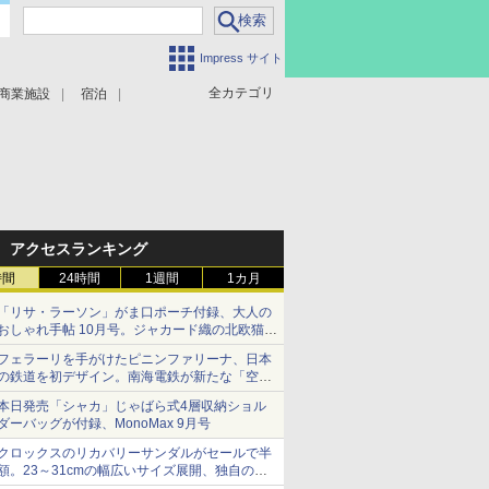
Impress サイト
全カテゴリ
商業施設
宿泊
アクセスランキング
時間
24時間
1週間
1カ月
「リサ・ラーソン」がま口ポーチ付録、大人の
おしゃれ手帖 10月号。ジャカード織の北欧猫デ
ザイン
フェラーリを手がけたピニンファリーナ、日本
の鉄道を初デザイン。南海電鉄が新たな「空港
特急」をなにわ筋線へ導入
本日発売「シャカ」じゃばら式4層収納ショル
ダーバッグが付録、MonoMax 9月号
クロックスのリカバリーサンダルがセールで半
額。23～31cmの幅広いサイズ展開、独自のク
ッション素材を採用