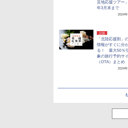
災地応援ツアー」2
年3月末まで
2024
話題
「北陸応援割」
情報がすぐに分
る！ 最大50％
象の旅行予約サ
（OTA）まとめ
2024