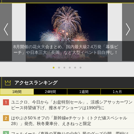
8月開催の花火大会まとめ。国内最大級2.4万発「幕張ビ
ーチ」や日本三大「長岡」など大型イベント目白押し！
●
●
●
●
●
●
アクセスランキング
1時間
24時間
1週間
1カ月
ユニクロ、今日から「お盆特別セール」。涼感シアサッカーワン
ピース待望値下げ、撥水ギアショーツは1990円に
はやぶさ50％オフの「新幹線eチケット（トクだ値スペシャル
28）」発売。秋冬乗車分、えきねっと限定
フェルメール《真珠の耳飾りの少女》展のグッズ公開。図録/ミ