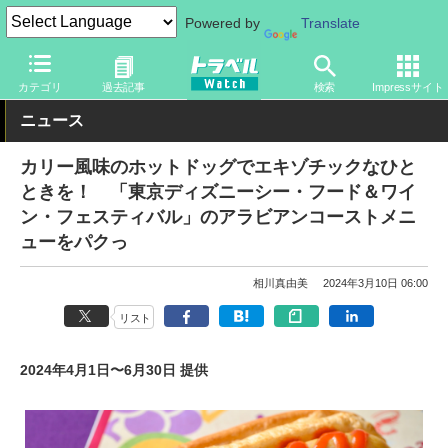
Powered by
Translate
トラベル Watch
旅の情報
観光地
ディズニーリゾート
カテゴリ
過去記事
検索
Impressサイト
ニュース
カリー風味のホットドッグでエキゾチックなひと
ときを！ 「東京ディズニーシー・フード＆ワイ
ン・フェスティバル」のアラビアンコーストメニ
ューをパクっ
相川真由美
2024年3月10日 06:00
リスト
2024年4月1日〜6月30日 提供