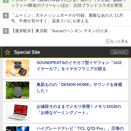
ッフィー/葬送のフリーレンほか、注目ブランドコラボが実現
「ムーミン」大小メッシュポーチが付録、素敵なあの人 11月
号。中身が見やすく、温泉スパにも使える
【週末駅弁】東京駅「Suicaのペンギン チキンのり弁」
もっと見る
Special Site
SOUNDPEATSのイヤカフ型イヤフォン「UU2
イヤーカフ」をイヤカフマニアが語る
鳥肌ものの「DENON HOME」サウンドを体感
した！
お値段そのままでメモリ倍増！メモリ32GBの
「お得なゲーミングノート」
ハイグレードテレビ「TCL Q7D Pro」。圧巻の