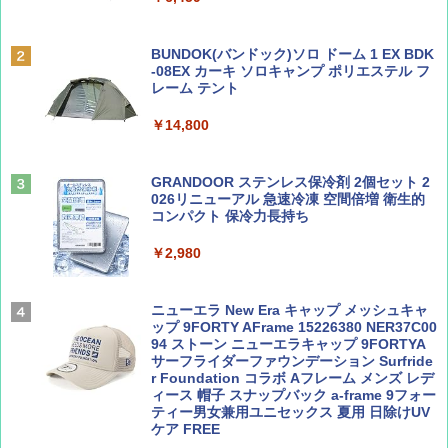
￥6,831
BE-PAL(ビ-パル) 2026年 9 月号【特別付録:
A09 地球の歩き方 イタリア 2026～2027 地
SOTO ミニマル"旅"財布 ランダム2種】
球の歩き方A ヨーロッパ
BUNDOK(バンドック)ソロ ドーム 1 EX BDK
PYKES PEAK (パイクスピーク) 着替えテン
-08EX カーキ ソロキャンプ ポリエステル フ
ト プライバシー テント 【中が透けない】 1
レーム テント
￥1,500
￥2,479
人用 折りたたみ 防災グッズ 災害用トイレ ビ
ーチ ピクニック ポップアップテント 携帯 簡
￥14,800
易 トイレテント (ブラック)
山と溪谷 2026年8月号「南アルプス大全」
地球の歩き方 スター・ウォーズ
￥4,980
GRANDOOR ステンレス保冷剤 2個セット 2
￥1,540
￥2,695
026リニューアル 急速冷凍 空間倍増 衛生的
コンパクト 保冷力長持ち
ENDLESS BASE 《めざましテレビで紹介》
テント ワンタッチ RENEW 幅200 2-3人用 43
￥2,980
500002(88859)
Coyote No.89 特集 星野道夫 夢見る旅
A26 地球の歩き方 チェコ ポーランド スロヴ
ァキア 2026～2027 地球の歩き方A ヨーロッ
￥5,999
ニューエラ New Era キャップ メッシュキャ
パ
￥1,540
ップ 9FORTY AFrame 15226380 NER37C00
94 ストーン ニューエラキャップ 9FORTYA
￥2,277
[キャンパーズコレクション 山善] 傘みたいに
サーフライダーファウンデーション Surfride
広げるだけ パッとサッとテント ブラックコ
r Foundation コラボ Aフレーム メンズ レデ
ーティング フルクローズ メッシュ 3-4人用
ィース 帽子 スナップバック a-frame 9フォー
簡単設置 ポップアップテント エクルベージ
ティー男女兼用ユニセックス 夏用 日除けUV
AIRLINE（エアライン）2026年9月号【特
新しい日本地理 地図・統計・移動から読み
ュ(BC仕様) PATC-150B(EB)
ケア FREE
集】ボーイング110周年を祝して！
解く (講談社現代新書)