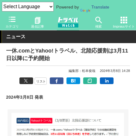
Powered by
Translate
トラベル Watch
地域
国内旅行
北陸
カテゴリ
過去記事
検索
Impressサイト
ニュース
一休.comとYahoo!トラベル、北陸応援割は3月11
日以降に予約開始
編集部：松本俊哉
2024年3月8日 14:28
リスト
2024年3月8日 発表