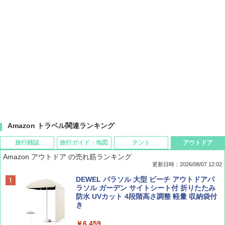
Amazon トラベル関連ランキング
旅行雑誌
旅行ガイド・地図
テント
アウトドア
Amazon アウトドア の売れ筋ランキング
更新日時：2026/08/07 12:02
ディズニーファン ２０２６年 ９月号 [雑
D40 地球の歩き方 チェンマイ タイ北部の魅
[キャンパーズコレクション 山善] ポップアッ
DEWEL パラソル 大型 ビーチ アウトドアパ
誌] (ＤＩＳＮＥＹ ＦＡＮ)
力的な町 2026～2027 地球の歩き方D アジア
プテント 傘みたいに広げて畳める パッとサ
ラソル ガーデン サイトシート付 折りたたみ
ッとサンシェード キューブ フルクローズ メ
防水 UVカット 4段階高さ調整 軽量 収納袋付
ッシュ 簡単設置 ワンタッチテント キャンプ
き
￥713
￥2,079
&ハイキング カーキ PATC-150(KH)
￥6,459