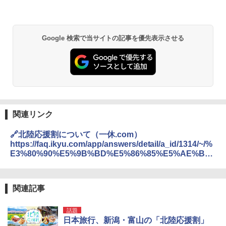
Google 検索で当サイトの記事を優先表示させる
関連リンク
🔗北陸応援割について（一休.com）
https://faq.ikyu.com/app/answers/detail/a_id/1314/~/%
E3%80%90%E5%9B%BD%E5%86%85%E5%AE%BF
%E6%B3%8A%E3%83%BByahoo%21%E3%83%88%
E3%83%A9%E3%83%99%E3%83%AB%E3%80%91%
EF%BC%881%2F31%E6%9B%B4%E6%96%B0%EF%
関連記事
BC%89%E5%8C%97%E9%99%B8%E5%BF%9C%E6
%8F%B4%E5%89%B2%E3%81%AB%E3%81%A4%E3
%81%84%E3%81%A6
話題
日本旅行、新潟・富山の「北陸応援割」