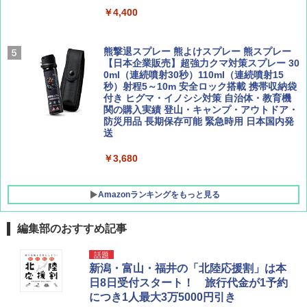
￥9,990
￥4,400
￥1,760
￥1,540
[キャンパーズコレクション 山善] 傘みたいに
熊撃退スプレー 熊よけスプレー 熊スプレー
広げるだけ パッとサッとテント キューブワ
【日本企業販売】超強力クマ対策スプレー 30
イド ブラックコーティング フルクローズ メ
0ml（連続噴射30秒）110ml（連続噴射15
ッシュ 4人用 簡単設置 ポップアップテント P
秒）射程5～10m 安全ロック搭載 携帯収納袋
ATCW-150B エクルベージュ
付き ヒグマ・イノシシ対策 自治体・教育機
関の購入実績 登山・キャンプ・アウトドア・
防災用品 長期保存可能 緊急時用 日本国内発
￥-
送
￥3,680
Amazonランキングをもっと見る
編集部のおすすめ記事
話題
新潟・富山・福井の「北陸応援割」は本
日8日受付スタート！ 旅行代金が1予約
につき1人最大3万5000円引き