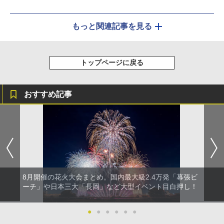
もっと関連記事を見る
トップページに戻る
おすすめ記事
8月開催の花火大会まとめ。国内最大級2.4万発「幕張ビ
ーチ」や日本三大「長岡」など大型イベント目白押し！
●
●
●
●
●
●