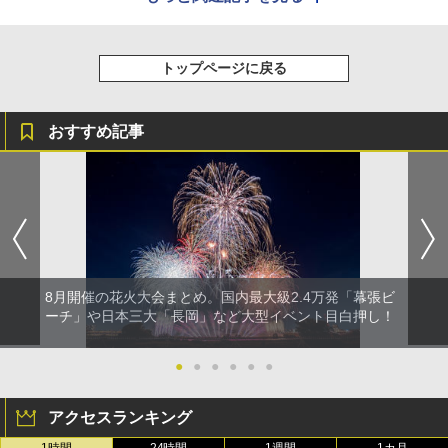
トップページに戻る
おすすめ記事
8月開催の花火大会まとめ。国内最大級2.4万発「幕張ビ
ーチ」や日本三大「長岡」など大型イベント目白押し！
●
●
●
●
●
●
アクセスランキング
1時間
24時間
1週間
1カ月