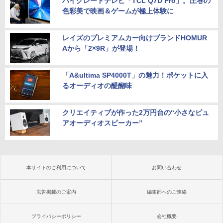
ハイグレードテレビ「TCL Q7D Pro」。圧巻の
色彩美で映画＆ゲームが極上体験に
レイズのプレミアムカー向けブランドHOMUR
Aから「2×9R」が登場！
「A&ultima SP4000T」の魅力！ポケットに入
るオーディオの醍醐味
クリエイティブが作った2万円台の“小さなピュ
アオーディオスピーカー”
本サイトのご利用について
お問い合わせ
広告掲載のご案内
編集部へのご連絡
プライバシーポリシー
会社概要