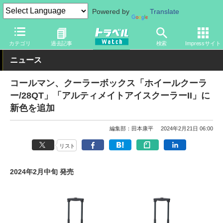
Powered by
Translate
トラベル Watch
旅のアイテム
旅行グッズ
アウトドア用品
カテゴリ
過去記事
検索
Impressサイト
ニュース
コールマン、クーラーボックス「ホイールクーラ
ー/28QT」「アルティメイトアイスクーラーII」に
新色を追加
編集部：田本康平
2024年2月21日 06:00
リスト
2024年2月中旬 発売