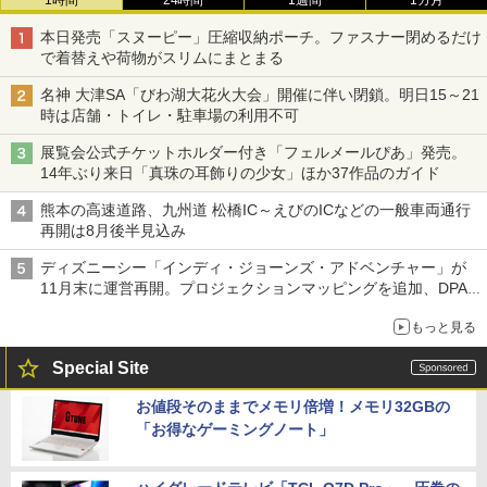
本日発売「スヌーピー」圧縮収納ポーチ。ファスナー閉めるだけ
で着替えや荷物がスリムにまとまる
名神 大津SA「びわ湖大花火大会」開催に伴い閉鎖。明日15～21
時は店舗・トイレ・駐車場の利用不可
展覧会公式チケットホルダー付き「フェルメールぴあ」発売。
14年ぶり来日「真珠の耳飾りの少女」ほか37作品のガイド
熊本の高速道路、九州道 松橋IC～えびのICなどの一般車両通行
再開は8月後半見込み
ディズニーシー「インディ・ジョーンズ・アドベンチャー」が
11月末に運営再開。プロジェクションマッピングを追加、DPA
は1500円
もっと見る
Special Site
お値段そのままでメモリ倍増！メモリ32GBの
「お得なゲーミングノート」