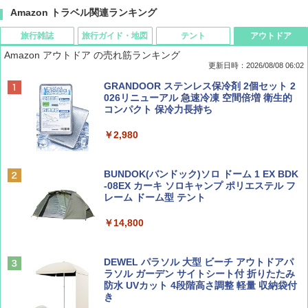
Amazon トラベル関連ランキング
旅行雑誌
旅行ガイド・地図
テント
アウトドア
Amazon アウトドア の売れ筋ランキング
更新日時：2026/08/08 06:02
BE-PAL(ビ-パル) 2026年 9 月号【特別付録:
D40 地球の歩き方 チェンマイ タイ北部の魅
[キャンパーズコレクション 山善] ポップアッ
GRANDOOR ステンレス保冷剤 2個セット 2
SOTO ミニマル"旅"財布 ランダム2種】
力的な町 2026～2027 地球の歩き方D アジア
プテント 傘みたいに広げて畳める パッとサ
026リニューアル 急速冷凍 空間倍増 衛生的
ッとサンシェード キューブ フルクローズ メ
コンパクト 保冷力長持ち
ッシュ 簡単設置 ワンタッチテント キャンプ
￥1,500
￥2,079
&ハイキング カーキ PATC-150(KH)
￥2,980
￥6,830
ディズニーファン ２０２６年 ９月号 [雑
地球の歩き方 スター・ウォーズ
BUNDOK(バンドック)ソロ ドーム 1 EX BDK
誌] (ＤＩＳＮＥＹ ＦＡＮ)
-08EX カーキ ソロキャンプ ポリエステル フ
PYKES PEAK (パイクスピーク) 着替えテン
レーム ドーム型 テント
￥2,695
ト プライバシー テント 【中が透けない】 1
￥713
人用 折りたたみ 防災グッズ 災害用トイレ ビ
￥14,800
ーチ ピクニック ポップアップテント 携帯 簡
易 トイレテント (ブラック)
山と溪谷 2026年8月号「南アルプス大全」
僕が見た未来【完全版】
DEWEL パラソル 大型 ビーチ アウトドアパ
￥4,980
ラソル ガーデン サイトシート付 折りたたみ
￥1,540
￥0
防水 UVカット 4段階高さ調整 軽量 収納袋付
き