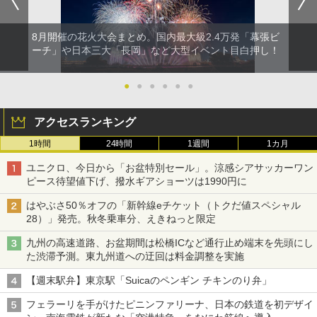
8月開催の花火大会まとめ。国内最大級2.4万発「幕張ビ
ーチ」や日本三大「長岡」など大型イベント目白押し！
●
●
●
●
●
●
アクセスランキング
1時間
24時間
1週間
1カ月
ユニクロ、今日から「お盆特別セール」。涼感シアサッカーワン
ピース待望値下げ、撥水ギアショーツは1990円に
はやぶさ50％オフの「新幹線eチケット（トクだ値スペシャル
28）」発売。秋冬乗車分、えきねっと限定
九州の高速道路、お盆期間は松橋ICなど通行止め端末を先頭にし
た渋滞予測。東九州道への迂回は料金調整を実施
【週末駅弁】東京駅「Suicaのペンギン チキンのり弁」
フェラーリを手がけたピニンファリーナ、日本の鉄道を初デザイ