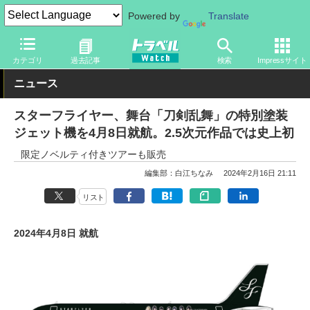
Powered by
Translate
トラベル Watch
企業・政府・官庁
国内エアライン
スターフラ
カテゴリ
過去記事
検索
Impressサイト
ニュース
スターフライヤー、舞台「刀剣乱舞」の特別塗装
ジェット機を4月8日就航。2.5次元作品では史上初
限定ノベルティ付きツアーも販売
編集部：白江ちなみ
2024年2月16日 21:11
リスト
2024年4月8日 就航