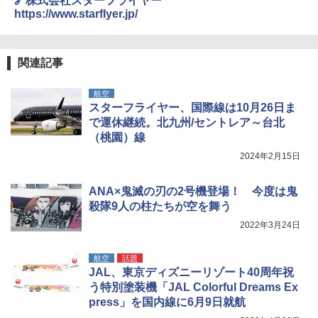
🔗株式会社スターフライヤー
https://www.starflyer.jp/
関連記事
航空
スターフライヤー、国際線は10月26日ま
で運休継続。北九州/セントレア～台北
（桃園）線
2024年2月15日
ANA×鬼滅の刃の2号機登場！ 今度は鬼
殺隊9人の柱たちが空を舞う
2022年3月24日
航空
話題
JAL、東京ディズニーリゾート40周年祝
う特別塗装機「JAL Colorful Dreams Ex
press」を国内線に6月9日就航