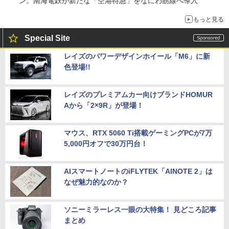
ン。南海電鉄が新たな「空港特急」をなにわ筋線へ導入
もっと見る
Special Site
レイズのパワーデザインホイール「M6」に新
色登場!!
レイズのプレミアムカー向けブランドHOMUR
Aから「2×9R」が登場！
マウス、RTX 5060 Ti搭載ゲーミングPCが7万
5,000円オフで30万円台！
AIスマートノートのiFLYTEK「AINOTE 2」は
なぜ魅力的なのか？
ソニーミラーレス一眼の大特集！ 見どころ記事
まとめ