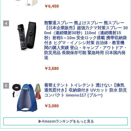
ENDLESS BASE 《めざましテレビで紹介》
テント ワンタッチ RENEW 幅200 2-3人用 43
￥6,459
500002(88859)
Coyote No.89 特集 星野道夫 夢見る旅
A09 地球の歩き方 イタリア 2026～2027 地
球の歩き方A ヨーロッパ
￥5,999
熊撃退スプレー 熊よけスプレー 熊スプレー
￥1,540
【日本企業販売】超強力クマ対策スプレー 30
￥2,479
0ml（連続噴射30秒）110ml（連続噴射15
[キャンパーズコレクション 山善] 傘みたいに
秒）射程5～10m 安全ロック搭載 携帯収納袋
広げるだけ パッとサッとテント ブラックコ
付き ヒグマ・イノシシ対策 自治体・教育機
ーティング フルクローズ メッシュ 3-4人用
関の購入実績 登山・キャンプ・アウトドア・
簡単設置 ポップアップテント エクルベージ
防災用品 長期保存可能 緊急時用 日本国内発
AIRLINE（エアライン）2026年9月号【特
A26 地球の歩き方 チェコ ポーランド スロヴ
ュ(BC仕様) PATC-150B(EB)
送
集】ボーイング110周年を祝して！
ァキア 2026～2027 地球の歩き方A ヨーロッ
パ
￥9,990
￥3,680
￥1,760
￥2,277
[キャンパーズコレクション 山善] 傘みたいに
着替えテント トイレテント 透けない【換気
広げるだけ パッとサッとテント キューブワ
通気窓付き】収納袋付き UVカット 防水 防災
イド ブラックコーティング フルクローズ メ
コンパクト iimono117 (ブルー)
ッシュ 4人用 簡単設置 ポップアップテント P
ATCW-150B エクルベージュ
￥3,080
￥-
Amazonランキングをもっと見る