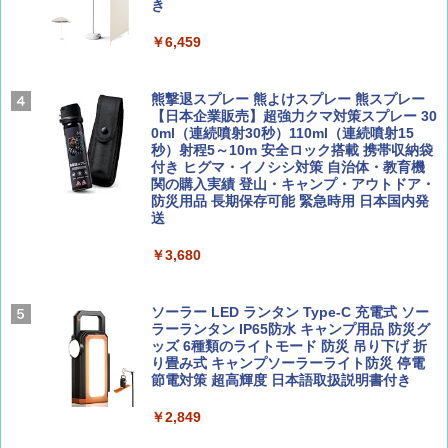
テント ワンタッチ RENEW 幅200 2-3人用 43
き
500002(89232)
AIRLINE（エアライン）2026年9月号【特
￥6,459
地球の歩き方 スター・ウォーズ
集】ボーイング110周年を祝して！
￥5,499
￥2,695
￥1,760
熊撃退スプレー 熊よけスプレー 熊スプレー
[キャンパーズコレクション 山善] 傘みたいに
【日本企業販売】超強力クマ対策スプレー 30
広げるだけ パッとサッとテント ブラックコ
0ml（連続噴射30秒）110ml（連続噴射15
ーティング フルクローズ メッシュ 3-4人用
秒）射程5～10m 安全ロック搭載 携帯収納袋
簡単設置 ポップアップテント エクルベージ
付き ヒグマ・イノシシ対策 自治体・教育機
BE-PAL(ビ-パル) 2026年 9 月号【特別付録:
新しい日本地理 地図・統計・移動から読み
ュ(BC仕様) PATC-150B(EB)
関の購入実績 登山・キャンプ・アウトドア・
SOTO ミニマル"旅"財布 ランダム2種】
解く (講談社現代新書)
防災用品 長期保存可能 緊急時用 日本国内発
送
￥8,991
￥1,500
￥1,540
￥3,680
Coleman(コールマン) ツーリングドーム/LD
X 2人用 3人用 キャンプ アウトドア フェス
収納 コンパクト 簡単設営 カンガルーテント
ソーラー LED ランタン Type-C 充電式 ソー
ソロキャンプ ソロテント
ラーランタン IP65防水 キャンプ用品 防災グ
ッズ 6種類のライトモード 防災 吊り下げ 折
り畳み式 キャンプソーラーライト防災 停電
￥20,718
節電対策 超高輝度 日本語取扱説明書付き
￥2,849