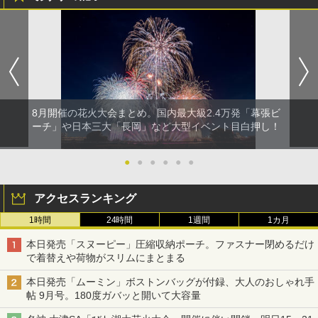
8月開催の花火大会まとめ。国内最大級2.4万発「幕張ビ
ーチ」や日本三大「長岡」など大型イベント目白押し！
●
●
●
●
●
●
アクセスランキング
1時間
24時間
1週間
1カ月
本日発売「スヌーピー」圧縮収納ポーチ。ファスナー閉めるだけ
で着替えや荷物がスリムにまとまる
本日発売「ムーミン」ボストンバッグが付録、大人のおしゃれ手
帖 9月号。180度ガバッと開いて大容量