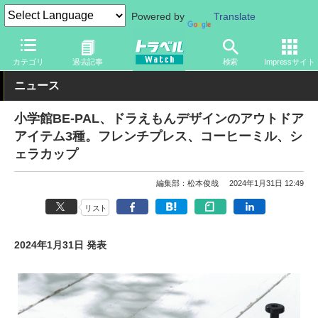
Powered by
Translate
トラベル Watch
旅のアイテム
旅行グッズ
アウトドア用品
カテゴリ
過去記事
検索
Impressサイト
ニュース
小学館BE-PAL、ドラえもんデザインのアウトドア
アイテム3種。フレンチプレス、コーヒーミル、シ
ェラカップ
編集部：松本俊哉
2024年1月31日 12:49
リスト
2024年1月31日 発表