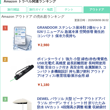
Amazon トラベル関連ランキング
旅行雑誌
旅行ガイド・地図
テント
アウトドア
Amazon アウトドア の売れ筋ランキング
更新日時：2026/08/06 06:02
ディズニーファン ２０２６年 ９月号 [雑
D40 地球の歩き方 チェンマイ タイ北部の魅
[キャンパーズコレクション 山善] ポップアッ
GRANDOOR ステンレス保冷剤 2個セット 2
誌] (ＤＩＳＮＥＹ ＦＡＮ)
力的な町 2026～2027 地球の歩き方D アジア
プテント 傘みたいに広げて畳める パッとサ
026リニューアル 急速冷凍 空間倍増 衛生的
ッとサンシェード キューブ フルクローズ メ
コンパクト 保冷力長持ち
ッシュ 簡単設置 ワンタッチテント キャンプ
￥713
￥2,079
&ハイキング カーキ PATC-150(KH)
￥2,980
￥6,832
Coyote No.89 特集 星野道夫 夢見る旅
A09 地球の歩き方 イタリア 2026～2027 地
ポインターライト 強力 小型 緑色/赤色/青紫色
球の歩き方A ヨーロッパ
USB充電式 高精度 超長距離照射 長時間使用
PYKES PEAK (パイクスピーク) 着替えテン
可能 安全ロック付き 高安全性 金属製耐久 コ
￥1,540
ト プライバシー テント 【中が透けない】 1
ンパクト多機能設計 持ち運び便利 アウトド
￥2,479
人用 折りたたみ 防災グッズ 災害用トイレ ビ
ア/オフィス/教育現場/展示会用 緑
ーチ ピクニック ポップアップテント 携帯 簡
易 トイレテント (オリーブ)
￥1,180
山と溪谷 2026年8月号「南アルプス大全」
A26 地球の歩き方 チェコ ポーランド スロヴ
￥-
ァキア 2026～2027 地球の歩き方A ヨーロッ
パ
￥1,540
DEWEL パラソル 大型 ビーチ アウトドアパ
ラソル ガーデン サイトシート付 折りたたみ
￥2,277
ENDLESS BASE 《めざましテレビで紹介》
防水 UVカット 4段階高さ調整 軽量 収納袋付