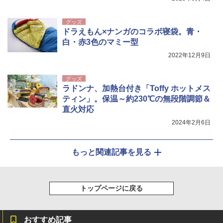
グッズ
ドラえもん×ナンガのコラボ寝袋。青・
白・赤3色のマミー型
2022年12月9日
グッズ
ラドンナ、加熱台付き「Toffy ホットメス
ティン」。保温～約230℃の無段階調節＆
直火対応
2024年2月6日
もっと関連記事を見る
トップページに戻る
おすすめ記事