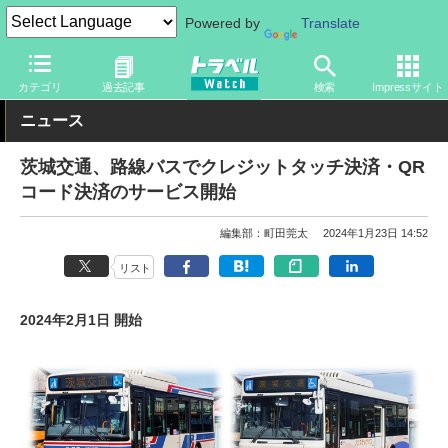
Powered by
Translate
トラベル Watch
旅の方法
バス旅
路線バス
カテゴリ
過去記事
検索
Impressサイト
ニュース
茨城交通、路線バスでクレジットタッチ決済・QR
コード決済のサービス開始
編集部：町田莞太
2024年1月23日 14:52
リスト
2024年2月1日 開始