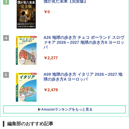
山と溪谷 2026年8月号「南アルプス大全」
僕が見た未来【完全版】
￥1,540
￥0
Coyote No.89 特集 星野道夫 夢見る旅
A26 地球の歩き方 チェコ ポーランド スロヴ
ァキア 2026～2027 地球の歩き方A ヨーロッ
パ
￥1,540
￥2,277
AIRLINE（エアライン）2026年9月号【特
A09 地球の歩き方 イタリア 2026～2027 地
集】ボーイング110周年を祝して！
球の歩き方A ヨーロッパ
￥1,760
￥2,479
Amazonランキングをもっと見る
編集部のおすすめ記事