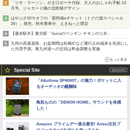
「リサ・ラーソン」がま口ポーチ付録、大人のおしゃれ手帖 10
月号。ジャカード織の北欧猫デザイン
はやぶさ50％オフの「新幹線eチケット（トクだ値スペシャル
28）」発売。秋冬乗車分、えきねっと限定
【週末駅弁】東京駅「Suicaのペンギン チキンのり弁」
九州の高速道路、お盆期間は松橋ICなど通行止め端末を先頭にし
た渋滞予測。東九州道への迂回は料金調整を実施
もっと見る
Special Site
「A&ultima SP4000T」の魅力！ポケットに入
るオーディオの醍醐味
鳥肌ものの「DENON HOME」サウンドを体感
した！
Amazon プライムデー過去最安! Anker注目プ