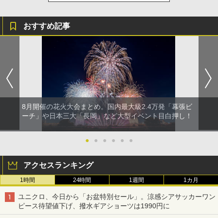
おすすめ記事
8月開催の花火大会まとめ。国内最大級2.4万発「幕張ビ
ーチ」や日本三大「長岡」など大型イベント目白押し！
●
●
●
●
●
●
アクセスランキング
1時間
24時間
1週間
1カ月
ユニクロ、今日から「お盆特別セール」。涼感シアサッカーワン
ピース待望値下げ、撥水ギアショーツは1990円に