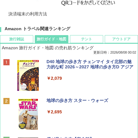
決済端末の利用方法
Amazon トラベル関連ランキング
旅行雑誌
旅行ガイド・地図
テント
アウトドア
Amazon 旅行ガイド・地図 の売れ筋ランキング
更新日時：2026/08/08 00:02
BE-PAL(ビ-パル) 2026年 9 月号【特別付録:
D40 地球の歩き方 チェンマイ タイ北部の魅
SOTO ミニマル"旅"財布 ランダム2種】
力的な町 2026～2027 地球の歩き方D アジア
￥1,500
￥2,079
ディズニーファン ２０２６年 ９月号 [雑
地球の歩き方 スター・ウォーズ
誌] (ＤＩＳＮＥＹ ＦＡＮ)
￥2,695
￥713