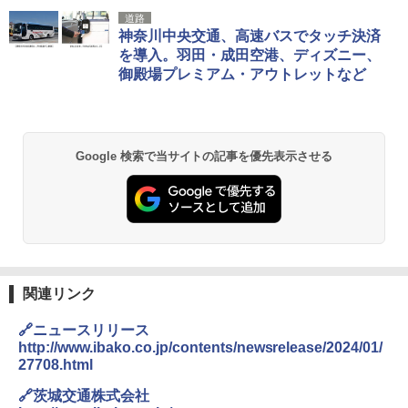
[キャンパーズコレクション 山善] ポップアッ
GRANDOOR ステンレス保冷剤 2個セット 2
道路
プテント 傘みたいに広げて畳める パッとサ
026リニューアル 急速冷凍 空間倍増 衛生的
神奈川中央交通、高速バスでタッチ決済
ッとサンシェード キューブ フルクローズ メ
コンパクト 保冷力長持ち
を導入。羽田・成田空港、ディズニー、
ッシュ 簡単設置 ワンタッチテント キャンプ
御殿場プレミアム・アウトレットなど
&ハイキング カーキ PATC-150(KH)
￥2,980
￥6,831
BUNDOK(バンドック)ソロ ドーム 1 EX BDK
-08EX カーキ ソロキャンプ ポリエステル フ
Google 検索で当サイトの記事を優先表示させる
PYKES PEAK (パイクスピーク) 着替えテン
レーム ドーム型 テント
ト プライバシー テント 【中が透けない】 1
人用 折りたたみ 防災グッズ 災害用トイレ ビ
￥14,800
ーチ ピクニック ポップアップテント 携帯 簡
易 トイレテント (ブラック)
熊撃退スプレー 熊よけスプレー 熊スプレー
￥4,980
【日本企業販売】超強力クマ対策スプレー 30
0ml（連続噴射30秒）110ml（連続噴射15
秒）射程5～10m 安全ロック搭載 携帯収納袋
関連リンク
ENDLESS BASE 《めざましテレビで紹介》
付き ヒグマ・イノシシ対策 自治体・教育機
テント ワンタッチ RENEW 幅200 2-3人用 43
関の購入実績 登山・キャンプ・アウトドア・
🔗ニュースリリース
500002(88859)
防災用品 長期保存可能 緊急時用 日本国内発
http://www.ibako.co.jp/contents/newsrelease/2024/01/
送
27708.html
￥5,999
￥3,680
🔗茨城交通株式会社