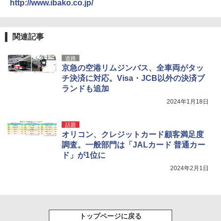
http://www.ibako.co.jp/
[キャンパーズコレクション 山善] 傘みたいに
広げるだけ パッとサッとテント ブラックコ
DEWEL パラソル 大型 ビーチ アウトドアパ
ーティング フルクローズ メッシュ 3-4人用
ラソル ガーデン サイトシート付 折りたたみ
簡単設置 ポップアップテント エクルベージ
防水 UVカット 4段階高さ調整 軽量 収納袋付
関連記事
ュ(BC仕様) PATC-150B(EB)
き
道路
￥9,990
￥6,459
京急の空港リムジンバス、全車両がタッ
チ決済に対応。Visa・JCB以外の決済ブ
ランドも追加
[キャンパーズコレクション 山善] 傘みたいに
着替えテント トイレテント 透けない【換気
広げるだけ パッとサッとテント キューブワ
通気窓付き】収納袋付き UVカット 防水 防災
2024年1月18日
イド ブラックコーティング フルクローズ メ
コンパクト iimono117 (ブルー)
ッシュ 4人用 簡単設置 ポップアップテント P
ATCW-150B エクルベージュ
￥3,080
話題
オリコン、クレジットカード顧客満足度
￥-
調査。一般部門は「JALカード 普通カー
ド」が1位に
2024年2月1日
トップページに戻る