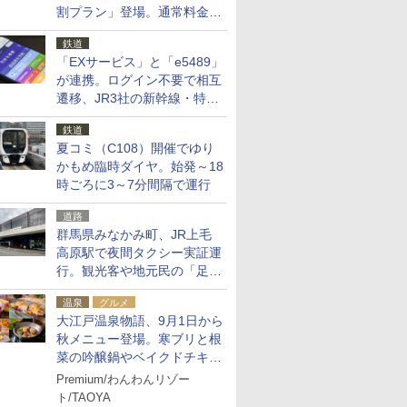
割プラン」登場。通常料金の
およそ半額でお得に夜活
鉄道
「EXサービス」と「e5489」
が連携。ログイン不要で相互
遷移、JR3社の新幹線・特急
予約をアプリで一括確認
鉄道
夏コミ（C108）開催でゆり
かもめ臨時ダイヤ。始発～18
時ごろに3～7分間隔で運行
道路
群馬県みなかみ町、JR上毛
高原駅で夜間タクシー実証運
行。観光客や地元民の「足が
ない」課題解消へ、木金土に
温泉
グルメ
2台体制
大江戸温泉物語、9月1日から
秋メニュー登場。寒ブリと根
菜の吟醸鍋やベイクドチキ
ン、ショコラ＆栗スイーツも
Premium/わんわんリゾー
食べ放題に
ト/TAOYA