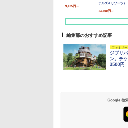
テルズ＆リゾーツ）
9,135円～
13,400円～
編集部のおすすめ記事
ファミリー
ジブリパ
ン。チケ
3500円
草津温泉 ホテル櫻
品川プリンスホテル
グランドニッコー東
海のサウナ＆スパ
東京ドームホテル
シェラトン・グラン
井
京ベイ 舞浜
オールインクルーシ
デ・トーキョーベ
7,037円～
7,980円～
ブ 島原温泉ホテル
イ・ホテル
14,300円～
6,800円～
南風楼
10,450円～
7,950円～
Google