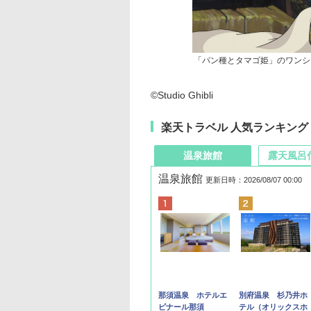
「パン種とタマゴ姫」のワンシ
©Studio Ghibli
楽天トラベル 人気ランキング
温泉旅館
露天風呂
温泉旅館
更新日時：2026/08/07 00:00
那須温泉 ホテルエ
別府温泉 杉乃井ホ
ピナール那須
テル（オリックスホ