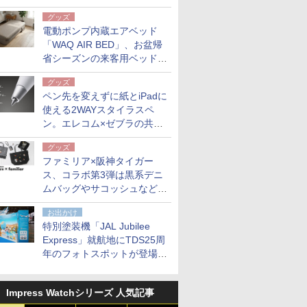
グッズ
電動ポンプ内蔵エアベッド
「WAQ AIR BED」、お盆帰
省シーズンの来客用ベッドに
も。使用後は収納バッグでコ
グッズ
ンパクトに保管
ペン先を変えずに紙とiPadに
使える2WAYスタイラスペ
ン。エレコム×ゼブラの共同
開発
グッズ
ファミリア×阪神タイガー
ス、コラボ第3弾は黒系デニ
ムバッグやサコッシュなど6
点。8月21日オンラインスト
お出かけ
アで発売
特別塗装機「JAL Jubilee
Express」就航地にTDS25周
年のフォトスポットが登場。
10月末まで青森空港に
Impress Watchシリーズ 人気記事