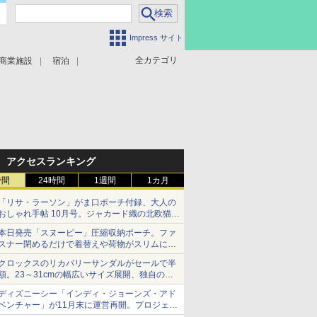
Impress サイト
全カテゴリ
商業施設
宿泊
アクセスランキング
時間
24時間
1週間
1カ月
「リサ・ラーソン」がま口ポーチ付録、大人の
おしゃれ手帖 10月号。ジャカード織の北欧猫デ
ザイン
本日発売「スヌーピー」圧縮収納ポーチ。ファ
スナー閉めるだけで着替えや荷物がスリムにま
とまる
クロックスのリカバリーサンダルがセールで半
額。23～31cmの幅広いサイズ展開、独自のク
ッション素材を採用
ディズニーシー「インディ・ジョーンズ・アド
ベンチャー」が11月末に運営再開。プロジェク
ションマッピングを追加、DPAは1500円