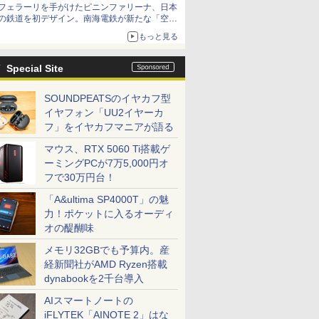
フェラーリを手がけたピニンファリーナ、日本
の鉄道を初デザイン。南海電鉄が新たな「空港
特急」をなにわ筋線へ導入
もっと見る
Special Site
SOUNDPEATSのイヤカフ型
イヤフォン「UU2イヤーカ
フ」をイヤカフマニアが語る
マウス、RTX 5060 Ti搭載ゲ
ーミングPCが7万5,000円オ
フで30万円台！
「A&ultima SP4000T」の魅
力！ポケットに入るオーディ
オの醍醐味
メモリ32GBでも予算内。産
経新聞社がAMD Ryzen搭載
dynabookを2千台導入
AIスマートノートの
iFLYTEK「AINOTE 2」はな