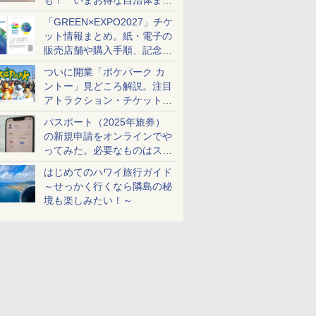
も！ いまお得な自治体まと
め
「GREEN×EXPO2027」チケ
ット情報まとめ。紙・電子の
販売店舗や購入手順、記念チ
ケットも解説
ついに開業「ポケパーク カ
ントー」見どころ解説。注目
アトラクション・チケット手
配・来場前に必要な準備は？
パスポート（2025年旅券）
の新規申請をオンラインでや
ってみた。必要なものはスマ
ホとマイナカードのみ
はじめてのハワイ旅行ガイド
～せっかく行くなら隣島の秘
境も楽しみたい！～