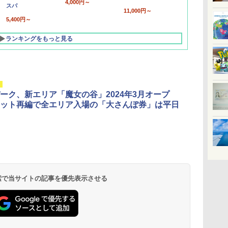
4,000円～
スパ
11,000円～
5,400円～
ランキングをもっと見る
ーク、新エリア「魔女の谷」2024年3月オープ
ット再編で全エリア入場の「大さんぽ券」は平日
北陸 福井 あわら
品川プリンスホテ
舞浜ビューホテル
箱根湯本温泉 ホテ
ホテルトラスティ東
オリエンタルホテル
下呂温泉 水明館
住友不動産ホテル ヴ
東京ベイ舞浜ホテル
温泉 清風荘（北陸
ル イーストタワー
ｂｙ ＨＵＬＩＣ
ル おかだ
京ベイサイド
東京ベイ
ィラフォンテーヌグラ
ファーストリゾート
8,250円～
最大級の庭園露天風
（旧：東京ベイ舞浜
ンド東京有明
9,958円～
11,200円～
5,450円～
5,200円～
4,290円～
呂の宿 清風荘）
ホテル）
19,541円～
5,758円～
6,070円～
 検索で当サイトの記事を優先表示させる