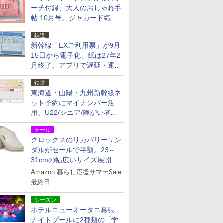
ーチ付録、大人のおしゃれ手
帖 10月号。ジャカード織の
北欧猫デザイン
鉄道
新幹線「EXご利用票」が9月
15日から電子化、紙は27年2
月終了。アプリで遅延・運休
も確認可能に
鉄道
東海道・山陽・九州新幹線ネ
ット予約にマイナンバー活
用、U22/シニア/障がい者割
を9月15日から発売
セール
クロックスのリカバリーサン
ダルがセールで半額。23～
31cmの幅広いサイズ展開、
独自のクッション素材を採用
Amazon 暮らし応援サマーSale
最終日
シーズン
ホテルニューオータニ幕張、
ナイトプールに2種類の「学