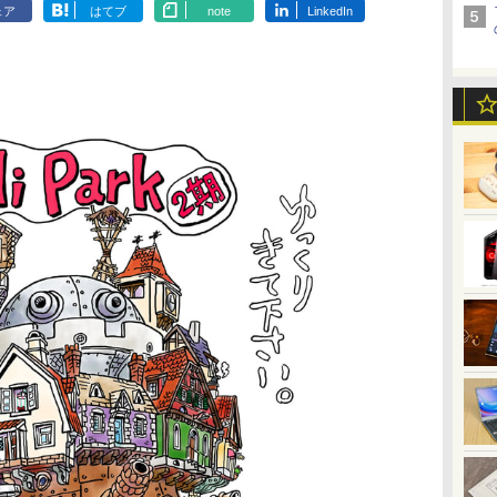
ェア
はてブ
note
LinkedIn