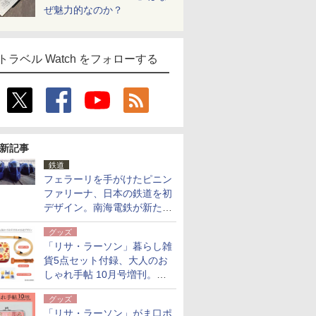
ぜ魅力的なのか？
トラベル Watch をフォローする
新記事
鉄道
フェラーリを手がけたピニン
ファリーナ、日本の鉄道を初
デザイン。南海電鉄が新たな
「空港特急」をなにわ筋線へ
グッズ
導入
「リサ・ラーソン」暮らし雑
貨5点セット付録、大人のお
しゃれ手帖 10月号増刊。
USBケーブルや缶ケースなど
グッズ
「リサ・ラーソン」がま口ポ