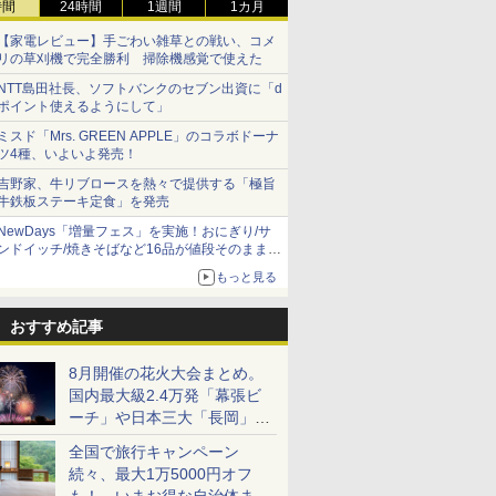
時間
24時間
1週間
1カ月
【家電レビュー】手ごわい雑草との戦い、コメ
リの草刈機で完全勝利 掃除機感覚で使えた
NTT島田社長、ソフトバンクのセブン出資に「d
ポイント使えるようにして」
ミスド「Mrs. GREEN APPLE」のコラボドーナ
ツ4種、いよいよ発売！
吉野家、牛リブロースを熱々で提供する「極旨
牛鉄板ステーキ定食」を発売
NewDays「増量フェス」を実施！おにぎり/サ
ンドイッチ/焼きそばなど16品が値段そのままで
ボリュームアップ
もっと見る
おすすめ記事
8月開催の花火大会まとめ。
国内最大級2.4万発「幕張ビ
ーチ」や日本三大「長岡」な
ど大型イベント目白押し！
全国で旅行キャンペーン
続々、最大1万5000円オフ