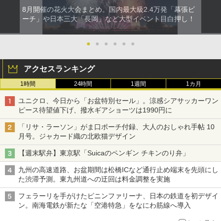
8月開催の花火大会まとめ。国内最大級2.4万発「幕張ビ
ーチ」や日本三大「長岡」など大型イベント目白押し！
●
●
●
●
●
●
アクセスランキング
1時間
24時間
1週間
1カ月
ユニクロ、今日から「お盆特別セール」。涼感シアサッカーワン
ピース待望値下げ、撥水ギアショーツは1990円に
「リサ・ラーソン」がま口ポーチ付録、大人のおしゃれ手帖 10
月号。ジャカード織の北欧猫デザイン
【週末駅弁】東京駅「Suicaのペンギン チキンのり弁」
九州の高速道路、お盆期間は松橋ICなど通行止め端末を先頭にし
た渋滞予測。東九州道への迂回は料金調整を実施
フェラーリを手がけたピニンファリーナ、日本の鉄道を初デザイ
ン。南海電鉄が新たな「空港特急」をなにわ筋線へ導入