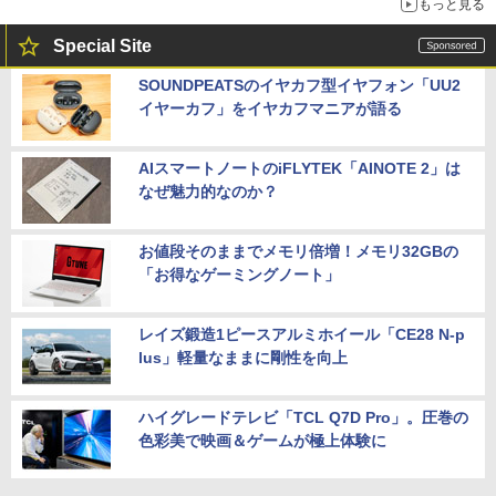
もっと見る
Special Site
SOUNDPEATSのイヤカフ型イヤフォン「UU2
イヤーカフ」をイヤカフマニアが語る
AIスマートノートのiFLYTEK「AINOTE 2」は
なぜ魅力的なのか？
お値段そのままでメモリ倍増！メモリ32GBの
「お得なゲーミングノート」
レイズ鍛造1ピースアルミホイール「CE28 N-p
lus」軽量なままに剛性を向上
ハイグレードテレビ「TCL Q7D Pro」。圧巻の
色彩美で映画＆ゲームが極上体験に