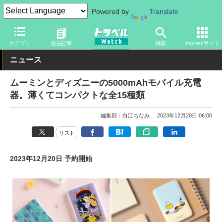
Powered by
Translate
トラベル Watch
旅のアイテム
旅行グッズ
充電器・バッテリー
カテゴリ
過去記事
検索
Impressサイト
ニュース
ムーミンとディズニーの5000mAhモバイル充電
器。薄くてコンパクトな全15種類
編集部：白江ちなみ
2023年12月20日 06:00
リスト
2023年12月20日 予約開始