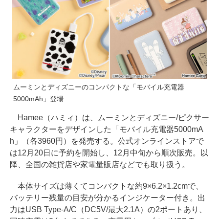
ムーミンとディズニーのコンパクトな「モバイル充電器
5000mAh」登場
Hamee（ハミィ）は、ムーミンとディズニー/ピクサー
キャラクターをデザインした「モバイル充電器5000mA
h」（各3960円）を発売する。公式オンラインストアで
は12月20日に予約を開始し、12月中旬から順次販売。以
降、全国の雑貨店や家電量販店などでも取り扱う。
本体サイズは薄くてコンパクトな約9×6.2×1.2cmで、
バッテリー残量の目安が分かるインジケーター付き。出
力はUSB Type-A/C（DC5V/最大2.1A）の2ポートあり、