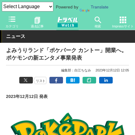
Powered by
Translate
トラベル Watch
旅の情報
観光地
テーマパーク
カテゴリ
過去記事
検索
Impressサイト
ニュース
よみうりランド「ポケパーク カントー」開業へ。
ポケモンの新エンタメ事業発表
編集部：白江ちなみ
2023年12月12日 12:05
リスト
2023年12月12日 発表