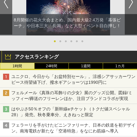
8月開催の花火大会まとめ。国内最大級2.4万発「幕張ビ
ーチ」や日本三大「長岡」など大型イベント目白押し！
●
●
●
●
●
●
アクセスランキング
1時間
24時間
1週間
1カ月
ユニクロ、今日から「お盆特別セール」。涼感シアサッカーワン
ピース待望値下げ、撥水ギアショーツは1990円に
フェルメール《真珠の耳飾りの少女》展のグッズ公開。図録/ミ
ッフィー/葬送のフリーレンほか、注目ブランドコラボが実現
はやぶさ50％オフの「新幹線eチケット（トクだ値スペシャル
28）」発売。秋冬乗車分、えきねっと限定
フェラーリを手がけたピニンファリーナ、日本の鉄道を初デザイ
ン。南海電鉄が新たな「空港特急」をなにわ筋線へ導入