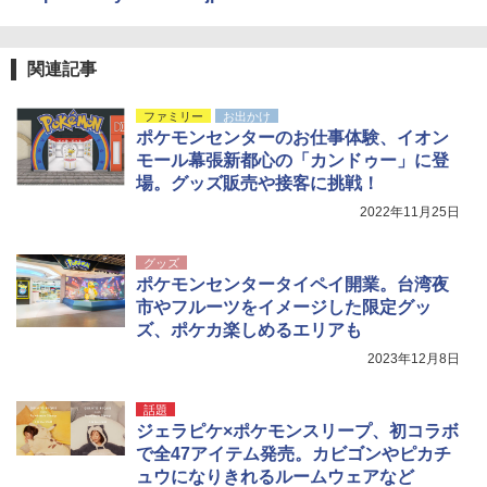
￥9,990
熊撃退スプレー 熊よけスプレー 熊スプレー
【日本企業販売】超強力クマ対策スプレー 30
0ml（連続噴射30秒）110ml（連続噴射15
[キャンパーズコレクション 山善] 傘みたいに
秒）射程5～10m 安全ロック搭載 携帯収納袋
関連記事
広げるだけ パッとサッとテント キューブワ
付き ヒグマ・イノシシ対策 自治体・教育機
イド ブラックコーティング フルクローズ メ
関の購入実績 登山・キャンプ・アウトドア・
ファミリー
お出かけ
ッシュ 4人用 簡単設置 ポップアップテント P
防災用品 長期保存可能 緊急時用 日本国内発
ポケモンセンターのお仕事体験、イオン
ATCW-150B エクルベージュ
送
モール幕張新都心の「カンドゥー」に登
￥-
￥3,680
場。グッズ販売や接客に挑戦！
2022年11月25日
グッズ
ポケモンセンタータイペイ開業。台湾夜
市やフルーツをイメージした限定グッ
ズ、ポケカ楽しめるエリアも
2023年12月8日
話題
ジェラピケ×ポケモンスリープ、初コラボ
で全47アイテム発売。カビゴンやピカチ
ュウになりきれるルームウェアなど