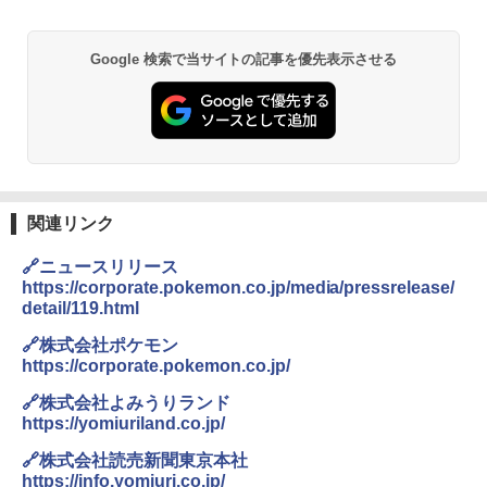
￥6,830
BUNDOK(バンドック)ソロ ドーム 1 EX BDK
-08EX カーキ ソロキャンプ ポリエステル フ
Google 検索で当サイトの記事を優先表示させる
PYKES PEAK (パイクスピーク) 着替えテン
レーム ドーム型 テント
ト プライバシー テント 【中が透けない】 1
人用 折りたたみ 防災グッズ 災害用トイレ ビ
￥14,800
ーチ ピクニック ポップアップテント 携帯 簡
易 トイレテント (ブラック)
DEWEL パラソル 大型 ビーチ アウトドアパ
￥4,980
ラソル ガーデン サイトシート付 折りたたみ
防水 UVカット 4段階高さ調整 軽量 収納袋付
き
関連リンク
ENDLESS BASE 《めざましテレビで紹介》
テント ワンタッチ RENEW 幅200 2-3人用 43
￥6,459
🔗ニュースリリース
500002(88859)
https://corporate.pokemon.co.jp/media/pressrelease/
detail/119.html
￥5,999
ポインターライト 強力 小型 緑色/赤色/青紫色
USB充電式 高精度 超長距離照射 長時間使用
🔗株式会社ポケモン
可能 安全ロック付き 高安全性 金属製耐久 コ
https://corporate.pokemon.co.jp/
[キャンパーズコレクション 山善] 傘みたいに
ンパクト多機能設計 持ち運び便利 アウトド
広げるだけ パッとサッとテント ブラックコ
ア/オフィス/教育現場/展示会用 緑
🔗株式会社よみうりランド
ーティング フルクローズ メッシュ 3-4人用
https://yomiuriland.co.jp/
簡単設置 ポップアップテント エクルベージ
￥1,180
ュ(BC仕様) PATC-150B(EB)
🔗株式会社読売新聞東京本社
https://info.yomiuri.co.jp/