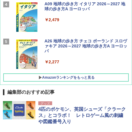
Coyote No.89 特集 星野道夫 夢見る旅
A09 地球の歩き方 イタリア 2026～2027 地
球の歩き方A ヨーロッパ
￥1,540
￥2,479
AIRLINE（エアライン）2026年9月号【特
A26 地球の歩き方 チェコ ポーランド スロヴ
集】ボーイング110周年を祝して！
ァキア 2026～2027 地球の歩き方A ヨーロッ
パ
￥1,760
￥2,277
Amazonランキングをもっと見る
編集部のおすすめ記事
[キャンパーズコレクション 山善] ポップアッ
GRANDOOR ステンレス保冷剤 2個セット 2
グッズ
プテント 傘みたいに広げて畳める パッとサ
026リニューアル 急速冷凍 空間倍増 衛生的
4匹のポケモン、英国シューズ「クラーク
ッとサンシェード キューブ フルクローズ メ
コンパクト 保冷力長持ち
ス」とコラボ！ レトロゲーム風の刺繍
ッシュ 簡単設置 ワンタッチテント キャンプ
や図鑑番号入り
&ハイキング カーキ PATC-150(KH)
￥2,980