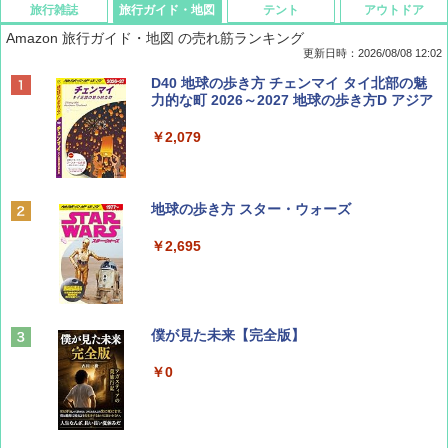
旅行雑誌
旅行ガイド・地図
テント
アウトドア
Amazon 旅行ガイド・地図 の売れ筋ランキング
更新日時：2026/08/08 12:02
BE-PAL(ビ-パル) 2026年 9 月号【特別付録:
D40 地球の歩き方 チェンマイ タイ北部の魅
SOTO ミニマル"旅"財布 ランダム2種】
力的な町 2026～2027 地球の歩き方D アジア
￥1,500
￥2,079
ディズニーファン ２０２６年 ９月号 [雑
地球の歩き方 スター・ウォーズ
誌] (ＤＩＳＮＥＹ ＦＡＮ)
￥2,695
￥713
山と溪谷 2026年8月号「南アルプス大全」
僕が見た未来【完全版】
￥1,540
￥0