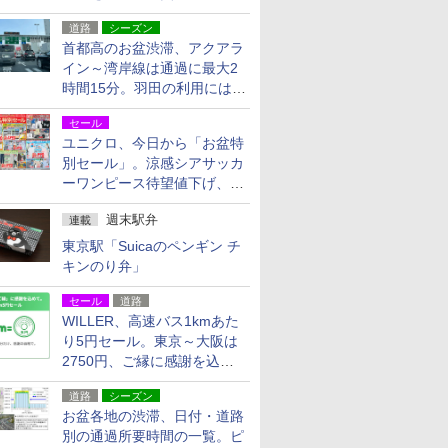
活動・復旧支援
道路
シーズン
首都高のお盆渋滞、アクアラ
イン～湾岸線は通過に最大2
時間15分。羽田の利用には
「空港西出口」の利用検討を
セール
ユニクロ、今日から「お盆特
別セール」。涼感シアサッカ
ーワンピース待望値下げ、撥
水ギアショーツは1990円に
週末駅弁
連載
東京駅「Suicaのペンギン チ
キンのり弁」
セール
道路
WILLER、高速バス1kmあた
り5円セール。東京～大阪は
2750円、ご縁に感謝を込め
た20周年記念キャンペーン
道路
シーズン
お盆各地の渋滞、日付・道路
別の通過所要時間の一覧。ピ