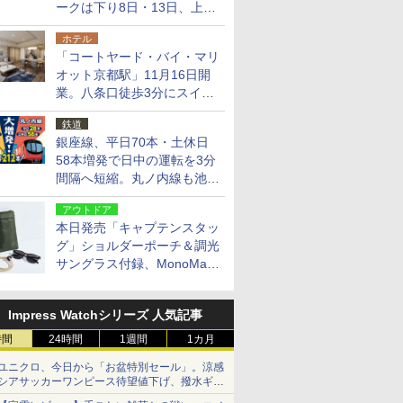
ークは下り8日・13日、上り
14日・15日
ホテル
「コートヤード・バイ・マリ
オット京都駅」11月16日開
業。八条口徒歩3分にスイー
ト含む全270室、ダイニング
鉄道
も併設
銀座線、平日70本・土休日
58本増発で日中の運転を3分
間隔へ短縮。丸ノ内線も池袋
～中野坂上を4分間隔に
アウトドア
本日発売「キャプテンスタッ
グ」ショルダーポーチ＆調光
サングラス付録、MonoMax
9月号増刊
Impress Watchシリーズ 人気記事
時間
24時間
1週間
1カ月
ユニクロ、今日から「お盆特別セール」。涼感
シアサッカーワンピース待望値下げ、撥水ギア
ショーツは1990円に