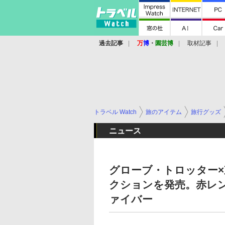
過去記事
万
博
・
園芸博
取材記事
トラベル Watch
旅のアイテム
旅行グッズ
ニュース
グローブ・トロッター
クションを発売。赤レ
ァイバー