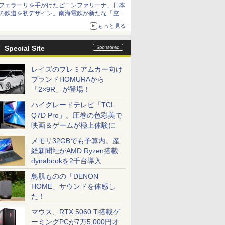
フェラーリを手がけたピニンファリーナ、日本
の鉄道を初デザイン。南海電鉄が新たな「空港
特急」をなにわ筋線へ導入
もっと見る
Special Site
レイズのプレミアムカー向け
ブランドHOMURAから
「2×9R」が登場！
ハイグレードテレビ「TCL
Q7D Pro」。圧巻の色彩美で
映画＆ゲームが極上体験に
メモリ32GBでも予算内。産
経新聞社がAMD Ryzen搭載
dynabookを2千台導入
鳥肌ものの「DENON
HOME」サウンドを体感し
た！
マウス、RTX 5060 Ti搭載ゲ
ーミングPCが7万5,000円オ