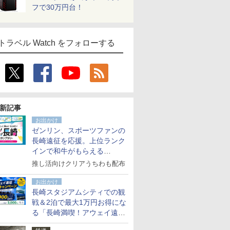
フで30万円台！
トラベル Watch をフォローする
新記事
お出かけ
ゼンリン、スポーツファンの
長崎遠征を応援。上位ランク
インで和牛がもらえる
「GO！GO！長崎スタンプラ
推し活向けクリアうちわも配布
リー」
お出かけ
長崎スタジアムシティでの観
戦＆2泊で最大1万円お得にな
る「長崎満喫！アウェイ遠征
応援キャンペーン」