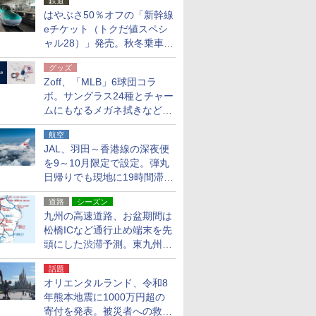
鉄道
はやぶさ50％オフの「新幹線
eチケット（トクだ値スペシ
ャル28）」発売。秋冬乗車
分、えきねっと限定
グッズ
Zoff、「MLB」6球団コラ
ボ。サングラス24種とチャー
ムにもなるメガネ拭きなど雑
貨24種
航空
JAL、羽田～香港線の深夜便
を9～10月限定で設定。弾丸
日帰りでも現地に19時間滞在
できる
道路
シーズン
九州の高速道路、お盆期間は
松橋ICなど通行止め端末を先
頭にした渋滞予測。東九州道
への迂回は料金調整を実施
話題
オリエンタルランド、令和8
年熊本地震に1000万円超の
寄付を発表。被災者への救援