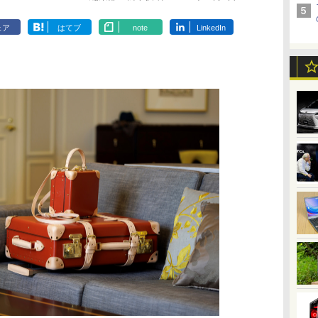
ェア
はてブ
note
LinkedIn