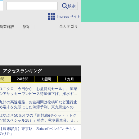
Impress サイト
全カテゴリ
商業施設
宿泊
アクセスランキング
時間
24時間
1週間
1カ月
ユニクロ、今日から「お盆特別セール」。涼感
シアサッカーワンピース待望値下げ、撥水ギア
ショーツは1990円に
九州の高速道路、お盆期間は松橋ICなど通行止
め端末を先頭にした渋滞予測。東九州道への迂
回は料金調整を実施
はやぶさ50％オフの「新幹線eチケット（トク
だ値スペシャル28）」発売。秋冬乗車分、えき
ねっと限定
【週末駅弁】東京駅「Suicaのペンギン チキン
のり弁」