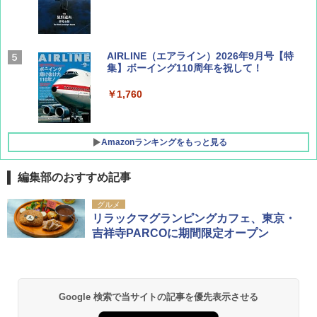
AIRLINE（エアライン）2026年9月号【特
集】ボーイング110周年を祝して！
￥1,760
Amazonランキングをもっと見る
編集部のおすすめ記事
地球の歩き方 スター・ウォーズ
[キャンパーズコレクション 山善] ポップアッ
GRANDOOR ステンレス保冷剤 2個セット 2
グルメ
プテント 傘みたいに広げて畳める パッとサ
026リニューアル 急速冷凍 空間倍増 衛生的
リラックマグランピングカフェ、東京・
ッとサンシェード キューブ フルクローズ メ
コンパクト 保冷力長持ち
￥2,695
吉祥寺PARCOに期間限定オープン
ッシュ 簡単設置 ワンタッチテント キャンプ
&ハイキング カーキ PATC-150(KH)
￥2,980
￥6,830
D40 地球の歩き方 チェンマイ タイ北部の魅
DEWEL パラソル 大型 ビーチ アウトドアパ
Google 検索で当サイトの記事を優先表示させる
力的な町 2026～2027 地球の歩き方D アジア
ラソル ガーデン サイトシート付 折りたたみ
PYKES PEAK (パイクスピーク) 着替えテン
防水 UVカット 4段階高さ調整 軽量 収納袋付