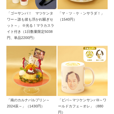
「ゴーサンバ！ マツケンタ
「マ・ツ・ケ・ンサラダ！」
ワー～誰も彼も浮かれ騒ぎセ
（1540円）
ット～」 ※光る！マラカスラ
イト付き（1日数量限定5038
円、単品2200円）
「南のカルナバルプリン～
「ビバ～マツケンサンバII～ワ
2024辰～」（1430円）
ールドカフェ～オレ」（880
円）