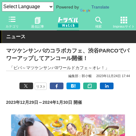
Powered by
Translate
トラベル Watch
地域
国内旅行
東京
カテゴリ
過去記事
検索
Impressサイト
ニュース
マツケンサンバのコラボカフェ、渋谷PARCOでパ
ワーアップしてアンコール開催！
「ビバ～マツケンサンバIIワールドカフェ～オレ！」
編集部：郭小暢
2023年11月24日 17:44
リスト
2023年12月29日～2024年1月30日 開催