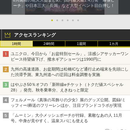
ーチ」や日本三大「長岡」など大型イベント目白押し！
●
●
●
●
●
●
アクセスランキング
1時間
24時間
1週間
1カ月
ユニクロ、今日から「お盆特別セール」。涼感シアサッカーワン
ピース待望値下げ、撥水ギアショーツは1990円に
九州の高速道路、お盆期間は松橋ICなど通行止め端末を先頭にし
た渋滞予測。東九州道への迂回は料金調整を実施
はやぶさ50％オフの「新幹線eチケット（トクだ値スペシャル
28）」発売。秋冬乗車分、えきねっと限定
フェルメール《真珠の耳飾りの少女》展のグッズ公開。図録/ミ
ッフィー/葬送のフリーレンほか、注目ブランドコラボが実現
「ムーミン」大小メッシュポーチが付録、素敵なあの人 11月
号。中身が見やすく、温泉スパにも使える