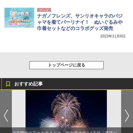
[キャンパーズコレクション 山善] 傘みたいに
広げるだけ パッとサッとテント キューブワ
イド ブラックコーティング フルクローズ メ
HYREKK 八角形タープ 防水タープ 3×4.5m
グッズ
ッシュ 4人用 簡単設置 ポップアップテント P
ブラックラバーコーティング UPF50+ UVカ
ナガノフレンズ、サンリオキャラのパジ
ATCW-150B エクルベージュ
ット 5000mm耐水圧 210D生地 遮光
ャマを着てパーリナイ！ ぬいぐるみや
巾着セットなどのコラボグッズ発売
￥-
￥6,579
2023年11月9日
トップページに戻る
おすすめ記事
8月開催の花火大会まとめ。国内最大級2.4万発「幕張ビ