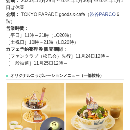
会期：
2023年12月29日～2024年1月30日 ※2024年1月1
日は休業
会場：
TOKYO PARADE goods＆cafe（
渋谷PARCO
6
階）
営業時間：
［平日］11時～21時（LO20時）
［土祝日］10時～21時（LO20時）
カフェ予約整理券 販売期間：
［ファンクラブ（松巳会）先行］11月24日12時～
［一般抽選］11月25日12時～
オリジナルコラボレーションメニュー（一部抜粋）