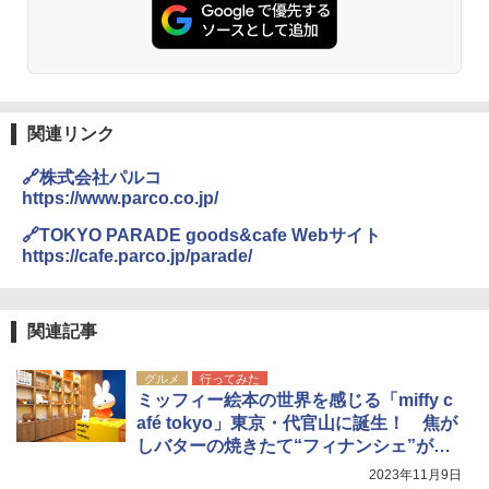
ト プライバシー テント 【中が透けない】 1
き
￥2,079
人用 折りたたみ 防災グッズ 災害用トイレ ビ
ーチ ピクニック ポップアップテント 携帯 簡
￥6,459
易 トイレテント (ブラック)
A09 地球の歩き方 イタリア 2026～2027 地
￥4,980
球の歩き方A ヨーロッパ
熊撃退スプレー 熊よけスプレー 熊スプレー
関連リンク
【日本企業販売】超強力クマ対策スプレー 30
￥2,479
0ml（連続噴射30秒）110ml（連続噴射15
ENDLESS BASE 《めざましテレビで紹介》
秒）射程5～10m 安全ロック搭載 携帯収納袋
🔗株式会社パルコ
テント ワンタッチ RENEW 幅200 2-3人用 43
付き ヒグマ・イノシシ対策 自治体・教育機
https://www.parco.co.jp/
500002(89232)
関の購入実績 登山・キャンプ・アウトドア・
防災用品 長期保存可能 緊急時用 日本国内発
A26 地球の歩き方 チェコ ポーランド スロヴ
🔗TOKYO PARADE goods&cafe Webサイト
送
ァキア 2026～2027 地球の歩き方A ヨーロッ
￥5,999
https://cafe.parco.jp/parade/
パ
￥3,680
￥2,277
[キャンパーズコレクション 山善] 傘みたいに
関連記事
広げるだけ パッとサッとテント ブラックコ
ーティング フルクローズ メッシュ 3-4人用
ポインターライト 強力 小型 緑色/赤色/青紫色
簡単設置 ポップアップテント エクルベージ
USB充電式 高精度 超長距離照射 長時間使用
新しい日本地理 地図・統計・移動から読み
グルメ
行ってみた
ュ(BC仕様) PATC-150B(EB)
可能 安全ロック付き 高安全性 金属製耐久 コ
解く (講談社現代新書)
ミッフィー絵本の世界を感じる「miffy c
ンパクト多機能設計 持ち運び便利 アウトド
afé tokyo」東京・代官山に誕生！ 焦が
ア/オフィス/教育現場/展示会用 緑
￥9,990
￥1,540
しバターの焼きたて“フィナンシェ”が駅
￥1,180
前の新名物に
2023年11月9日