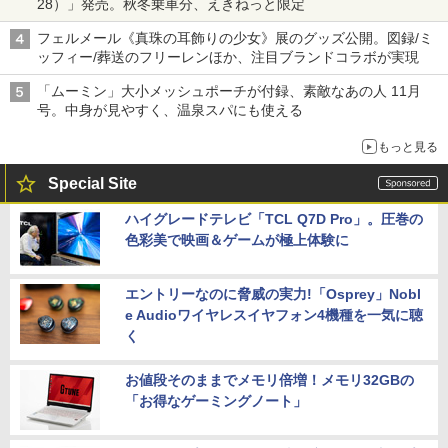
28）」発売。秋冬乗車分、えきねっと限定
フェルメール《真珠の耳飾りの少女》展のグッズ公開。図録/ミ
ッフィー/葬送のフリーレンほか、注目ブランドコラボが実現
「ムーミン」大小メッシュポーチが付録、素敵なあの人 11月
号。中身が見やすく、温泉スパにも使える
もっと見る
Special Site
ハイグレードテレビ「TCL Q7D Pro」。圧巻の
色彩美で映画＆ゲームが極上体験に
エントリーなのに脅威の実力!「Osprey」Nobl
e Audioワイヤレスイヤフォン4機種を一気に聴
く
お値段そのままでメモリ倍増！メモリ32GBの
「お得なゲーミングノート」