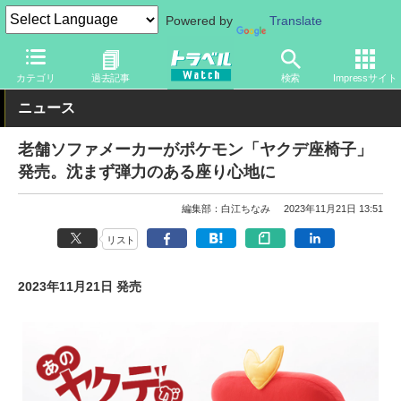
Powered by
Translate
トラベル Watch
旅のアイテム
旅行グッズ
キャラクター
カテゴリ
過去記事
検索
Impressサイト
ニュース
老舗ソファメーカーがポケモン「ヤクデ座椅子」
発売。沈まず弾力のある座り心地に
編集部：白江ちなみ
2023年11月21日 13:51
リスト
2023年11月21日 発売