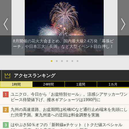
8月開催の花火大会まとめ。国内最大級2.4万発「幕張ビ
ーチ」や日本三大「長岡」など大型イベント目白押し！
●
●
●
●
●
●
アクセスランキング
1時間
24時間
1週間
1カ月
ユニクロ、今日から「お盆特別セール」。涼感シアサッカーワン
ピース待望値下げ、撥水ギアショーツは1990円に
九州の高速道路、お盆期間は松橋ICなど通行止め端末を先頭にし
た渋滞予測。東九州道への迂回は料金調整を実施
はやぶさ50％オフの「新幹線eチケット（トクだ値スペシャル