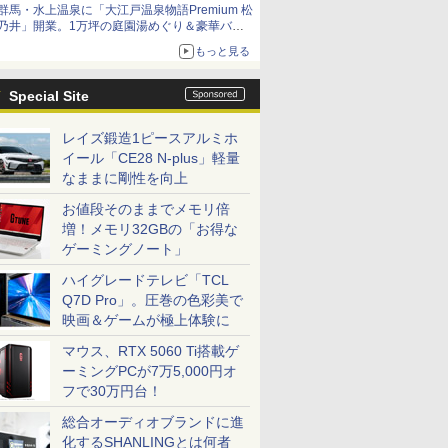
群馬・水上温泉に「大江戸温泉物語Premium 松
乃井」開業。1万坪の庭園湯めぐり＆豪華バイ
キングを体験してきた！
もっと見る
Special Site
レイズ鍛造1ピースアルミホ
イール「CE28 N-plus」軽量
なままに剛性を向上
お値段そのままでメモリ倍
増！メモリ32GBの「お得な
ゲーミングノート」
ハイグレードテレビ「TCL
Q7D Pro」。圧巻の色彩美で
映画＆ゲームが極上体験に
マウス、RTX 5060 Ti搭載ゲ
ーミングPCが7万5,000円オ
フで30万円台！
総合オーディオブランドに進
化するSHANLINGとは何者