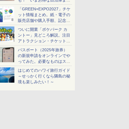
も！ いまお得な自治体まと
め
「GREEN×EXPO2027」チケ
ット情報まとめ。紙・電子の
販売店舗や購入手順、記念チ
ケットも解説
ついに開業「ポケパーク カ
ントー」見どころ解説。注目
アトラクション・チケット手
配・来場前に必要な準備は？
パスポート（2025年旅券）
の新規申請をオンラインでや
ってみた。必要なものはスマ
ホとマイナカードのみ
はじめてのハワイ旅行ガイド
～せっかく行くなら隣島の秘
境も楽しみたい！～