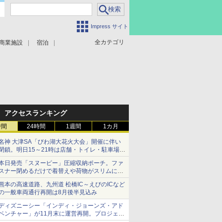
Impress サイト
全カテゴリ
商業施設
宿泊
アクセスランキング
時間
24時間
1週間
1カ月
名神 大津SA「びわ湖大花火大会」開催に伴い
閉鎖。明日15～21時は店舗・トイレ・駐車場の
利用不可
本日発売「スヌーピー」圧縮収納ポーチ。ファ
スナー閉めるだけで着替えや荷物がスリムにま
とまる
熊本の高速道路、九州道 松橋IC～えびのICなど
の一般車両通行再開は8月後半見込み
ディズニーシー「インディ・ジョーンズ・アド
ベンチャー」が11月末に運営再開。プロジェク
ションマッピングを追加、DPAは1500円