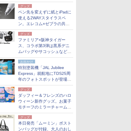
も。使用後は収納バッグでコ
グッズ
ンパクトに保管
ペン先を変えずに紙とiPadに
使える2WAYスタイラスペ
ン。エレコム×ゼブラの共同
開発
グッズ
ファミリア×阪神タイガー
ス、コラボ第3弾は黒系デニ
ムバッグやサコッシュなど6
点。8月21日オンラインスト
お出かけ
アで発売
特別塗装機「JAL Jubilee
Express」就航地にTDS25周
年のフォトスポットが登場。
10月末まで青森空港に
グッズ
ダッフィー＆フレンズのハロ
ウィーン新作グッズ。お菓子
モチーフのミラーチャーム/
デザインポーチほか
グッズ
本日発売「ムーミン」ボスト
ンバッグが付録、大人のおし