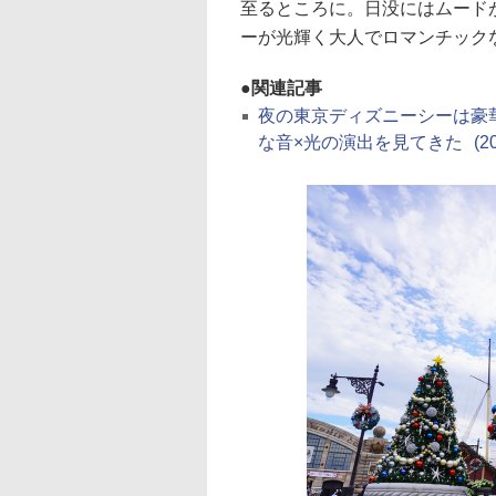
至るところに。日没にはムード
ーが光輝く大人でロマンチック
関連記事
夜の東京ディズニーシーは豪
な音×光の演出を見てきた
(2