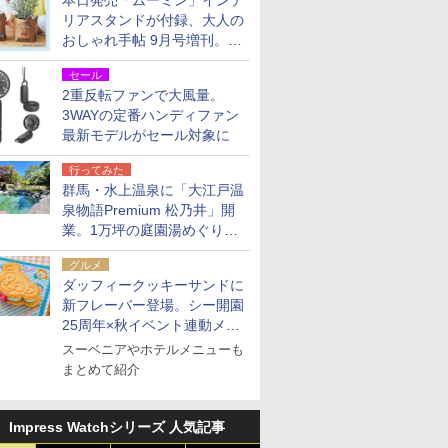
本日発売「ムーミン」インテ
リアスタンドが付録、大人の
おしゃれ手帖 9月号増刊。レ
ザー調で高級感ある2個セッ
セール
ト
2重反転ファンで大風量。
3WAYの定番ハンディファン
最新モデルがセール対象に
行ってみた
群馬・水上温泉に「大江戸温
泉物語Premium 松乃井」開
業。1万坪の庭園湯めぐり＆
豪華バイキングを体験してき
グルメ
た！
ダッフィークッキーサンドに
新フレーバー登場。シー開園
25周年×秋イベント連動メニ
ュー
スーベニアやホテルメニューも
まとめて紹介
Impress Watchシリーズ 人気記事