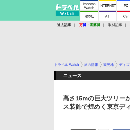
過去記事
万
博
・
園芸博
取材記事
トラベル Watch
旅の情報
観光地
ディズ
ニュース
高さ15mの巨大ツリー
ス装飾で煌めく東京デ