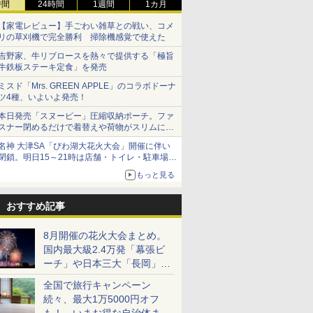
時間
24時間
1週間
1カ月
【家電レビュー】手ごわい雑草との戦い、コメ
リの草刈機で完全勝利 掃除機感覚で使えた
吉野家、牛リブロースを熱々で提供する「極旨
牛鉄板ステーキ定食」を発売
ミスド「Mrs. GREEN APPLE」のコラボドーナ
ツ4種、いよいよ発売！
本日発売「スヌーピー」圧縮収納ポーチ。ファ
スナー閉めるだけで着替えや荷物がスリムにま
とまる
名神 大津SA「びわ湖大花火大会」開催に伴い
閉鎖。明日15～21時は店舗・トイレ・駐車場の
利用不可
もっと見る
おすすめ記事
8月開催の花火大会まとめ。
国内最大級2.4万発「幕張ビ
ーチ」や日本三大「長岡」な
ど大型イベント目白押し！
全国で旅行キャンペーン
続々、最大1万5000円オフ