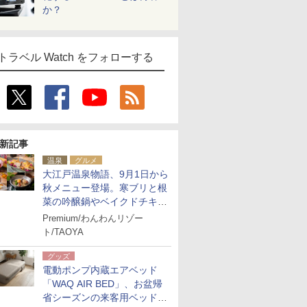
か？
トラベル Watch をフォローする
新記事
温泉
グルメ
大江戸温泉物語、9月1日から
秋メニュー登場。寒ブリと根
菜の吟醸鍋やベイクドチキ
ン、ショコラ＆栗スイーツも
Premium/わんわんリゾー
食べ放題に
ト/TAOYA
グッズ
電動ポンプ内蔵エアベッド
「WAQ AIR BED」、お盆帰
省シーズンの来客用ベッドに