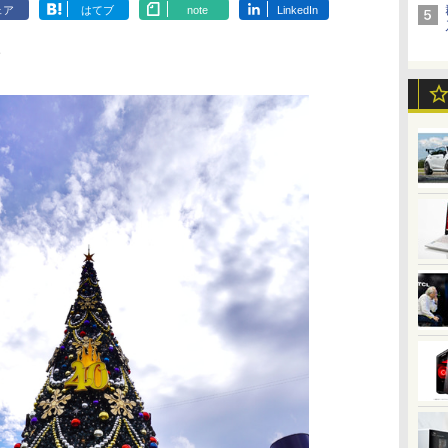
ェア
はてブ
note
LinkedIn