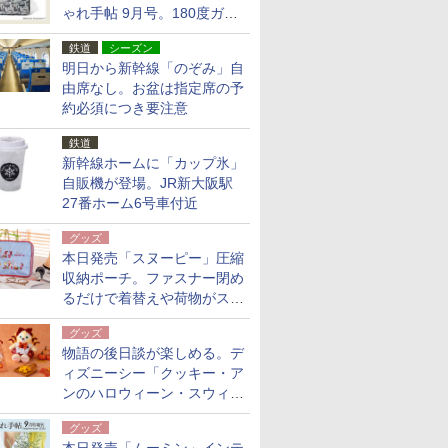
ゃれ手帖 9月号。180度ガバ
ッと開いて大容量
鉄道
シーズン
明日から新幹線「のぞみ」自
由席なし。お盆は指定席の予
約必須につき要注意
鉄道
新幹線ホームに「カップ氷」
自販機が登場。JR新大阪駅
27番ホーム6号車付近
グッズ
本日発売「スヌーピー」圧縮
収納ポーチ。ファスナー閉め
るだけで着替えや荷物がスリ
ムにまとまる
グッズ
物語の後日談が楽しめる。デ
ィズニーシー「クッキー・ア
ンのハロウィーン・スウィー
トサプライズ」限定グッズ公
グッズ
開