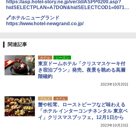
https://asp.hotel-story.ne.jp/ver3d/ASPP0200.asp?
hidSELECTPLAN=A7DON&hidSELECTCOD1=00710
&hidSELECTCOD2=001
🔗ホテルニューグランド
https://www.hotel-newgrand.co.jp/
関連記事
ホテル
シーズン
東京ドームホテル「クリスマスケーキ付
き宿泊プラン」発売。夜景を眺める高層
階確約
2023年10月20日
グルメ
ホテル
蟹や松茸、ローストビーフなど味わえる
「ホテル インターコンチネンタル 東京ベ
イ」クリスマスブッフェ。12月1日から
2023年10月23日