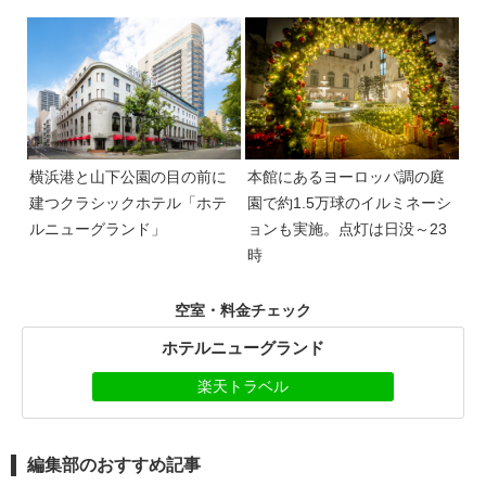
横浜港と山下公園の目の前に
本館にあるヨーロッパ調の庭
建つクラシックホテル「ホテ
園で約1.5万球のイルミネーシ
ルニューグランド」
ョンも実施。点灯は日没～23
時
空室・料金チェック
ホテルニューグランド
楽天トラベル
編集部のおすすめ記事