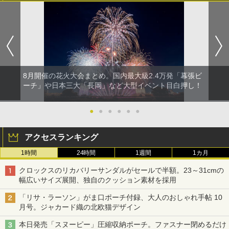
8月開催の花火大会まとめ。国内最大級2.4万発「幕張ビ
ーチ」や日本三大「長岡」など大型イベント目白押し！
●
●
●
●
●
●
アクセスランキング
1時間
24時間
1週間
1カ月
クロックスのリカバリーサンダルがセールで半額。23～31cmの
幅広いサイズ展開、独自のクッション素材を採用
「リサ・ラーソン」がま口ポーチ付録、大人のおしゃれ手帖 10
月号。ジャカード織の北欧猫デザイン
本日発売「スヌーピー」圧縮収納ポーチ。ファスナー閉めるだけ