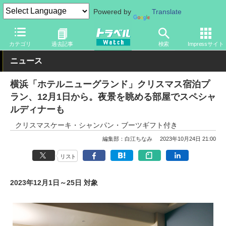
Powered by
Translate
トラベル Watch
旅の情報
ホテル・旅館
宿泊
カテゴリ
過去記事
検索
Impressサイト
ニュース
横浜「ホテルニューグランド」クリスマス宿泊プ
ラン、12月1日から。夜景を眺める部屋でスペシャ
ルディナーも
クリスマスケーキ・シャンパン・ブーツギフト付き
編集部：白江ちなみ
2023年10月24日 21:00
リスト
2023年12月1日～25日 対象