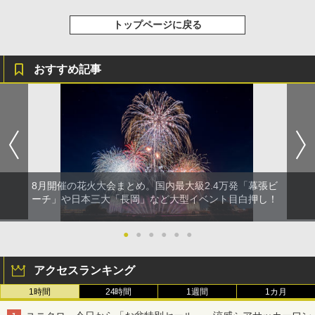
トップページに戻る
おすすめ記事
8月開催の花火大会まとめ。国内最大級2.4万発「幕張ビ
ーチ」や日本三大「長岡」など大型イベント目白押し！
●
●
●
●
●
●
アクセスランキング
1時間
24時間
1週間
1カ月