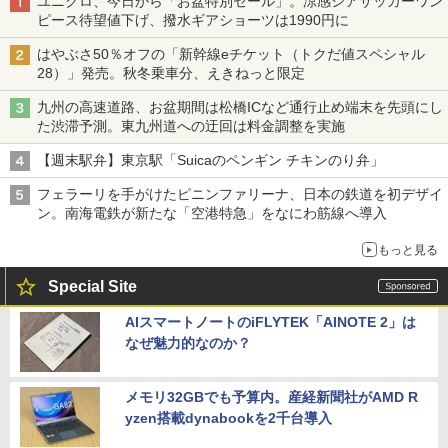
ユニクロ、今日から「お盆特別セール」。涼感シアサッカーワン
ピース待望値下げ、撥水ギアショーツは1990円に
はやぶさ50％オフの「新幹線eチケット（トクだ値スペシャル
28）」発売。秋冬乗車分、えきねっと限定
九州の高速道路、お盆期間は松橋ICなど通行止め端末を先頭にし
た渋滞予測。東九州道への迂回は料金調整を実施
【週末駅弁】東京駅「Suicaのペンギン チキンのり弁」
フェラーリを手がけたピニンファリーナ、日本の鉄道を初デザイ
ン。南海電鉄が新たな「空港特急」をなにわ筋線へ導入
もっと見る
Special Site
AIスマートノートのiFLYTEK「AINOTE 2」は
なぜ魅力的なのか？
メモリ32GBでも予算内。産経新聞社がAMD R
yzen搭載dynabookを2千台導入