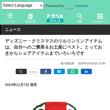
Powered by
Translate
トラベル Watch
旅の情報
観光地
ディズニーリゾート
カテゴリ
過去記事
検索
Impressサイト
ニュース
ディズニー・クリスマスのリルリンリンアイテム
は、自分へのご褒美＆お土産にベスト。とってお
きからシェアアイテムまでいろいろです
相川真由美
2023年10月23日 21:00
リスト
2023年11月7日 発売