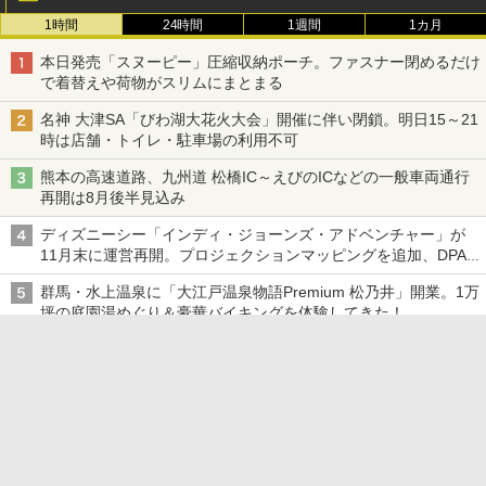
1時間
24時間
1週間
1カ月
本日発売「スヌーピー」圧縮収納ポーチ。ファスナー閉めるだけ
で着替えや荷物がスリムにまとまる
名神 大津SA「びわ湖大花火大会」開催に伴い閉鎖。明日15～21
時は店舗・トイレ・駐車場の利用不可
熊本の高速道路、九州道 松橋IC～えびのICなどの一般車両通行
再開は8月後半見込み
ディズニーシー「インディ・ジョーンズ・アドベンチャー」が
11月末に運営再開。プロジェクションマッピングを追加、DPA
は1500円
群馬・水上温泉に「大江戸温泉物語Premium 松乃井」開業。1万
坪の庭園湯めぐり＆豪華バイキングを体験してきた！
もっと見る
Special Site
鳥肌ものの「DENON HOME」サウンドを体感
した！