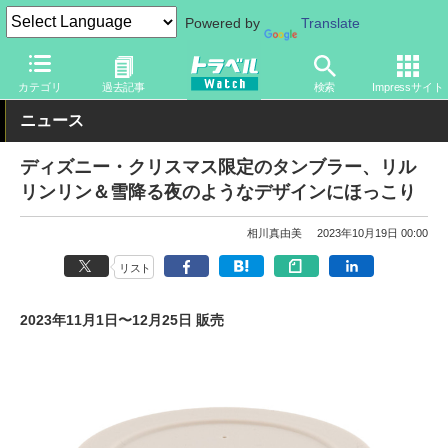
Powered by
Translate
トラベル Watch
旅の情報
観光地
ディズニーリゾート
カテゴリ
過去記事
検索
Impressサイト
ニュース
ディズニー・クリスマス限定のタンブラー、リル
リンリン＆雪降る夜のようなデザインにほっこり
相川真由美
2023年10月19日 00:00
リスト
2023年11月1日〜12月25日 販売