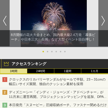
8月開催の花火大会まとめ。国内最大級2.4万発「幕張ビ
ーチ」や日本三大「長岡」など大型イベント目白押し！
●
●
●
●
●
●
アクセスランキング
1時間
24時間
1週間
1カ月
クロックスのリカバリーサンダルがセールで半額。23～31cmの
幅広いサイズ展開、独自のクッション素材を採用
ディズニーシー「インディ・ジョーンズ・アドベンチャー」が
11月末に運営再開。プロジェクションマッピングを追加、DPA
は1500円
本日発売「スヌーピー」圧縮収納ポーチ。ファスナー閉めるだけ