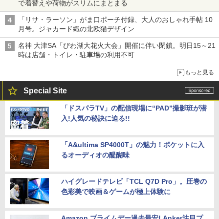
で着替えや荷物がスリムにまとまる
「リサ・ラーソン」がま口ポーチ付録、大人のおしゃれ手帖 10
月号。ジャカード織の北欧猫デザイン
名神 大津SA「びわ湖大花火大会」開催に伴い閉鎖。明日15～21
時は店舗・トイレ・駐車場の利用不可
もっと見る
Special Site
「ドスパラTV」の配信現場に“PAD”撮影班が潜
入!人気の秘訣に迫る!!
「A&ultima SP4000T」の魅力！ポケットに入
るオーディオの醍醐味
ハイグレードテレビ「TCL Q7D Pro」。圧巻の
色彩美で映画＆ゲームが極上体験に
Amazon プライムデー過去最安! Anker注目プ