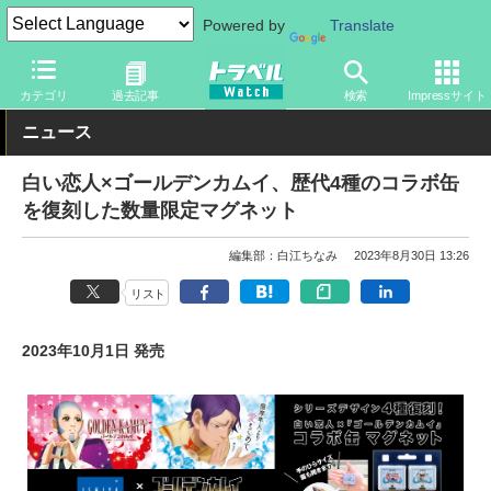
Powered by
Translate
トラベル Watch
旅の情報
目的
お土産・特産品
カテゴリ
過去記事
検索
Impressサイト
ニュース
白い恋人×ゴールデンカムイ、歴代4種のコラボ缶
を復刻した数量限定マグネット
編集部：白江ちなみ
2023年8月30日 13:26
リスト
2023年10月1日 発売