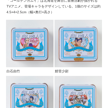
「ゴールデンカムイ」は北海道を舞台に冒険活劇が描かれる
TVアニメ。登場キャラをデザインしている。1個のサイズは約
4.5×4×2.5cm（幅×奥行×高さ）
白石由竹
鯉登少尉