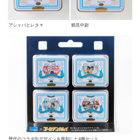
アシㇼパとレタㇻ
鶴見中尉
歴代のコラボ缶デザインを復刻した4種セット