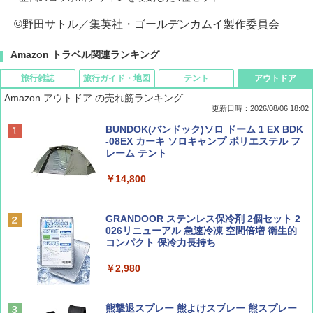
©野田サトル／集英社・ゴールデンカムイ製作委員会
Amazon トラベル関連ランキング
旅行雑誌
旅行ガイド・地図
テント
アウトドア
Amazon アウトドア の売れ筋ランキング
更新日時：2026/08/06 18:02
ディズニーファン ２０２６年 ９月号 [雑
D40 地球の歩き方 チェンマイ タイ北部の魅
[キャンパーズコレクション 山善] ポップアッ
BUNDOK(バンドック)ソロ ドーム 1 EX BDK
誌] (ＤＩＳＮＥＹ ＦＡＮ)
力的な町 2026～2027 地球の歩き方D アジア
プテント 傘みたいに広げて畳める パッとサ
-08EX カーキ ソロキャンプ ポリエステル フ
ッとサンシェード キューブ フルクローズ メ
レーム テント
ッシュ 簡単設置 ワンタッチテント キャンプ
￥713
￥2,079
&ハイキング カーキ PATC-150(KH)
￥14,800
￥6,832
Coyote No.89 特集 星野道夫 夢見る旅
A09 地球の歩き方 イタリア 2026～2027 地
GRANDOOR ステンレス保冷剤 2個セット 2
球の歩き方A ヨーロッパ
026リニューアル 急速冷凍 空間倍増 衛生的
PYKES PEAK (パイクスピーク) 着替えテン
コンパクト 保冷力長持ち
￥1,540
ト プライバシー テント 【中が透けない】 1
￥2,479
人用 折りたたみ 防災グッズ 災害用トイレ ビ
￥2,980
ーチ ピクニック ポップアップテント 携帯 簡
易 トイレテント (ブラック)
山と溪谷 2026年8月号「南アルプス大全」
A26 地球の歩き方 チェコ ポーランド スロヴ
熊撃退スプレー 熊よけスプレー 熊スプレー