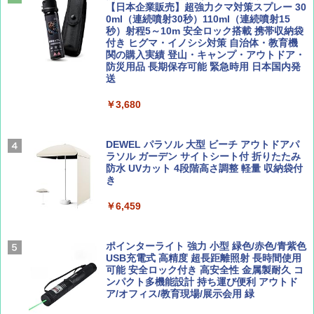
￥4,980
ァキア 2026～2027 地球の歩き方A ヨーロッ
【日本企業販売】超強力クマ対策スプレー 30
パ
￥1,540
0ml（連続噴射30秒）110ml（連続噴射15
秒）射程5～10m 安全ロック搭載 携帯収納袋
￥2,277
ENDLESS BASE 《めざましテレビで紹介》
付き ヒグマ・イノシシ対策 自治体・教育機
テント ワンタッチ RENEW 幅200 2-3人用 43
関の購入実績 登山・キャンプ・アウトドア・
500002(88859)
防災用品 長期保存可能 緊急時用 日本国内発
送
AIRLINE（エアライン）2026年9月号【特
地球の歩き方 スター・ウォーズ
集】ボーイング110周年を祝して！
￥5,499
￥3,680
￥2,695
￥1,760
[キャンパーズコレクション 山善] 傘みたいに
広げるだけ パッとサッとテント ブラックコ
DEWEL パラソル 大型 ビーチ アウトドアパ
ーティング フルクローズ メッシュ 3-4人用
ラソル ガーデン サイトシート付 折りたたみ
簡単設置 ポップアップテント エクルベージ
防水 UVカット 4段階高さ調整 軽量 収納袋付
BE-PAL(ビ-パル) 2026年 9 月号【特別付録:
新しい日本地理 地図・統計・移動から読み
ュ(BC仕様) PATC-150B(EB)
き
SOTO ミニマル"旅"財布 ランダム2種】
解く (講談社現代新書)
￥8,991
￥6,459
￥1,500
￥1,540
Coleman(コールマン) ツーリングドーム/LD
ポインターライト 強力 小型 緑色/赤色/青紫色
X 2人用 3人用 キャンプ アウトドア フェス
USB充電式 高精度 超長距離照射 長時間使用
収納 コンパクト 簡単設営 カンガルーテント
可能 安全ロック付き 高安全性 金属製耐久 コ
ソロキャンプ ソロテント
ンパクト多機能設計 持ち運び便利 アウトド
ア/オフィス/教育現場/展示会用 緑
￥20,718