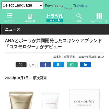
Powered by
Translate
トラベル Watch
旅の方法
空旅
その他
カテゴリ
過去記事
検索
Impressサイト
ニュース
ANAとポーラが共同開発したスキンケアブランド
「コスモロジー」がデビュー
編集部：町田莞太
2023年8月28日 18:17
リスト
2023年10月1日～ 順次発売