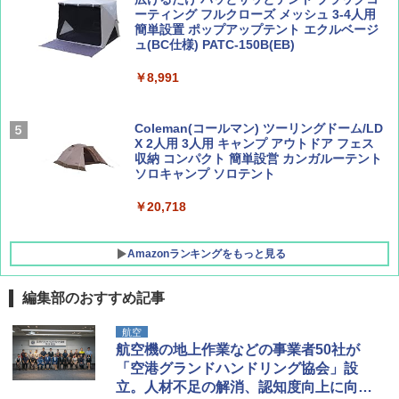
ーティング フルクローズ メッシュ 3-4人用
簡単設置 ポップアップテント エクルベージ
BE-PAL(ビ-パル) 2026年 9 月号【特別付録:
新しい日本地理 地図・統計・移動から読み
ュ(BC仕様) PATC-150B(EB)
SOTO ミニマル"旅"財布 ランダム2種】
解く (講談社現代新書)
￥8,991
￥1,500
￥1,540
Coleman(コールマン) ツーリングドーム/LD
X 2人用 3人用 キャンプ アウトドア フェス
収納 コンパクト 簡単設営 カンガルーテント
ソロキャンプ ソロテント
￥20,718
Amazonランキングをもっと見る
編集部のおすすめ記事
BUNDOK(バンドック)ソロ ドーム 1 EX BDK
航空
-08EX カーキ ソロキャンプ ポリエステル フ
航空機の地上作業などの事業者50社が
レーム テント
「空港グランドハンドリング協会」設
立。人材不足の解消、認知度向上に向け
￥14,800