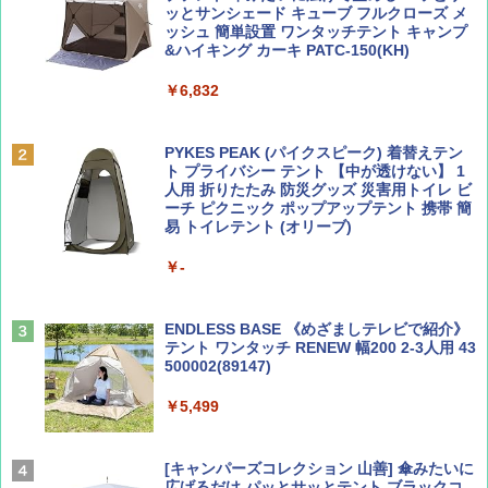
ッとサンシェード キューブ フルクローズ メ
ッシュ 簡単設置 ワンタッチテント キャンプ
￥713
￥2,079
&ハイキング カーキ PATC-150(KH)
￥6,832
Coyote No.89 特集 星野道夫 夢見る旅
A09 地球の歩き方 イタリア 2026～2027 地
球の歩き方A ヨーロッパ
PYKES PEAK (パイクスピーク) 着替えテン
￥1,540
ト プライバシー テント 【中が透けない】 1
￥2,479
人用 折りたたみ 防災グッズ 災害用トイレ ビ
ーチ ピクニック ポップアップテント 携帯 簡
易 トイレテント (オリーブ)
山と溪谷 2026年8月号「南アルプス大全」
A26 地球の歩き方 チェコ ポーランド スロヴ
￥-
ァキア 2026～2027 地球の歩き方A ヨーロッ
パ
￥1,540
￥2,277
ENDLESS BASE 《めざましテレビで紹介》
テント ワンタッチ RENEW 幅200 2-3人用 43
500002(89147)
AIRLINE（エアライン）2026年9月号【特
地球の歩き方 スター・ウォーズ
集】ボーイング110周年を祝して！
￥5,499
￥2,695
￥1,760
[キャンパーズコレクション 山善] 傘みたいに
広げるだけ パッとサッとテント ブラックコ