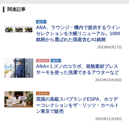
関連記事
電動エアーポンプ SUP用 20PSI 電動ポンプ
ゴムボート 空気入れ 空気抜き 自動停止 過熱
保護 日光可読lcd 7種類ノズル付き
航空
ANA、ラウンジ・機内で提供するワイン
￥7,299
セレクションを大幅リニューアル。1000
銘柄から選ばれた国産含む41銘柄
2023年8月17日
グッズ
航空
ANA×ミズノのコラボ、発熱素材ブレス
サーモを使った洗濯できるアウターなど
2023年10月30日
ホテル
英国の高級スパブランドESPA、ホリデ
ーコレクションをザ・リッツ・カールト
ン東京で販売
2023年11月29日