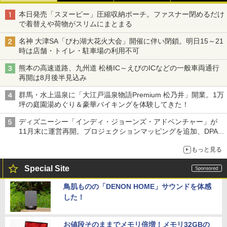
本日発売「スヌーピー」圧縮収納ポーチ。ファスナー閉めるだけ
で着替えや荷物がスリムにまとまる
名神 大津SA「びわ湖大花火大会」開催に伴い閉鎖。明日15～21
時は店舗・トイレ・駐車場の利用不可
熊本の高速道路、九州道 松橋IC～えびのICなどの一般車両通行
再開は8月後半見込み
群馬・水上温泉に「大江戸温泉物語Premium 松乃井」開業。1万
坪の庭園湯めぐり＆豪華バイキングを体験してきた！
ディズニーシー「インディ・ジョーンズ・アドベンチャー」が
11月末に運営再開。プロジェクションマッピングを追加、DPA
は1500円
もっと見る
Special Site
鳥肌ものの「DENON HOME」サウンドを体感
した！
お値段そのままでメモリ倍増！メモリ32GBの