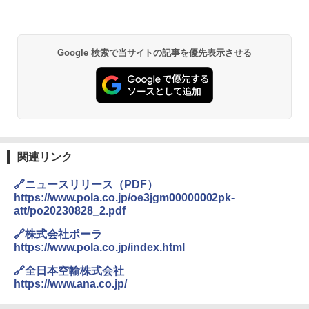
連携
GRANDOOR ステンレス保冷剤 2個セット 2
026リニューアル 急速冷凍 空間倍増 衛生的
Google 検索で当サイトの記事を優先表示させる
コンパクト 保冷力長持ち
￥2,980
DEWEL パラソル 大型 ビーチ アウトドアパ
ラソル ガーデン サイトシート付 折りたたみ
防水 UVカット 4段階高さ調整 軽量 収納袋付
き
関連リンク
￥6,459
🔗ニュースリリース（PDF）
https://www.pola.co.jp/oe3jgm00000002pk-
att/po20230828_2.pdf
ポインターライト 強力 小型 緑色/赤色/青紫色
USB充電式 高精度 超長距離照射 長時間使用
🔗株式会社ポーラ
可能 安全ロック付き 高安全性 金属製耐久 コ
https://www.pola.co.jp/index.html
ンパクト多機能設計 持ち運び便利 アウトド
ア/オフィス/教育現場/展示会用 緑
🔗全日本空輸株式会社
https://www.ana.co.jp/
￥1,180