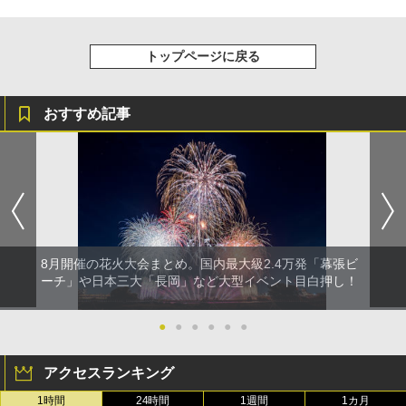
トップページに戻る
おすすめ記事
8月開催の花火大会まとめ。国内最大級2.4万発「幕張ビ
ーチ」や日本三大「長岡」など大型イベント目白押し！
●
●
●
●
●
●
アクセスランキング
1時間
24時間
1週間
1カ月