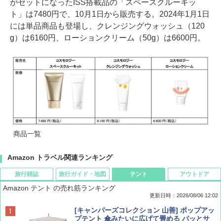
がセットになったISS搭載品の「スペースクルーキッ
ト」は7480円で、10月1日から販売する。2024年1月1日
には単品商品も登場し、クレンジングウォッシュ（120
g）は6160円、ローションクリーム（50g）は6600円。
商品一覧
Amazon トラベル関連ランキング
旅行雑誌
旅行ガイド・地図
テント
アウトドア
Amazon テント の売れ筋ランキング
更新日時：2026/08/06 12:02
ディズニーファン ２０２６年 ９月号 [雑
D40 地球の歩き方 チェンマイ タイ北部の魅
[キャンパーズコレクション 山善] ポップアッ
誌] (ＤＩＳＮＥＹ ＦＡＮ)
力的な町 2026～2027 地球の歩き方D アジア
プテント 傘みたいに広げて畳める パッとサ