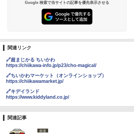
Google 検索で当サイトの記事を優先表示させる
PYKES PEAK (パイクスピーク) 着替えテン
防水 UVカット 4段階高さ調整 軽量 収納袋付
ト プライバシー テント 【中が透けない】 1
き
￥2,079
人用 折りたたみ 防災グッズ 災害用トイレ ビ
ーチ ピクニック ポップアップテント 携帯 簡
￥6,459
易 トイレテント (ブラック)
A09 地球の歩き方 イタリア 2026～2027 地
￥4,980
球の歩き方A ヨーロッパ
熊撃退スプレー 熊よけスプレー 熊スプレー
【日本企業販売】超強力クマ対策スプレー 30
￥2,479
0ml（連続噴射30秒）110ml（連続噴射15
関連リンク
ENDLESS BASE 《めざましテレビで紹介》
秒）射程5～10m 安全ロック搭載 携帯収納袋
テント ワンタッチ RENEW 幅200 2-3人用 43
付き ヒグマ・イノシシ対策 自治体・教育機
🔗超まじかる ちいかわ
500002(89232)
関の購入実績 登山・キャンプ・アウトドア・
https://chiikawa-info.jp/p23/cho-magical/
防災用品 長期保存可能 緊急時用 日本国内発
A26 地球の歩き方 チェコ ポーランド スロヴ
送
ァキア 2026～2027 地球の歩き方A ヨーロッ
￥5,999
🔗ちいかわマーケット（オンラインショップ）
パ
https://chiikawamarket.jp/
￥3,680
￥2,277
[キャンパーズコレクション 山善] 傘みたいに
🔗キデイランド
広げるだけ パッとサッとテント ブラックコ
https://www.kiddyland.co.jp/
ーティング フルクローズ メッシュ 3-4人用
ポインターライト 強力 小型 緑色/赤色/青紫色
簡単設置 ポップアップテント エクルベージ
USB充電式 高精度 超長距離照射 長時間使用
新しい日本地理 地図・統計・移動から読み
ュ(BC仕様) PATC-150B(EB)
可能 安全ロック付き 高安全性 金属製耐久 コ
解く (講談社現代新書)
ンパクト多機能設計 持ち運び便利 アウトド
関連記事
ア/オフィス/教育現場/展示会用 緑
￥9,990
￥1,540
鉄道
￥1,180