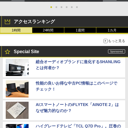
●
●
●
●
●
●
アクセスランキング
1時間
24時間
1週間
1カ月
もっと見る
Special Site
総合オーディオブランドに進化するSHANLING
とは何者か？
性能の良いお得な中古PC情報はこのページで
チェック！
AIスマートノートのiFLYTEK「AINOTE 2」は
なぜ魅力的なのか？
ハイグレードテレビ「TCL Q7D Pro」。圧巻の