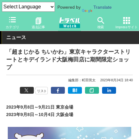
Powered by
Translate
トラベル Watch
旅のアイテム
旅行グッズ
キャラクター
カテゴリ
過去記事
検索
Impressサイト
ニュース
「超まじかる ちいかわ」東京キャラクターストリ
ートとキデイランド大阪梅田店に期間限定ショッ
プ
編集部：町田莞太
2023年8月24日 18:40
リスト
2023年9月8日～9月21日 東京会場
2023年9月8日～10月4日 大阪会場