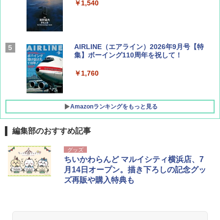
￥1,540
AIRLINE（エアライン）2026年9月号【特
集】ボーイング110周年を祝して！
￥1,760
Amazonランキングをもっと見る
編集部のおすすめ記事
地球の歩き方 スター・ウォーズ
[キャンパーズコレクション 山善] ポップアッ
GRANDOOR ステンレス保冷剤 2個セット 2
グッズ
プテント 傘みたいに広げて畳める パッとサ
026リニューアル 急速冷凍 空間倍増 衛生的
ちいかわらんど マルイシティ横浜店、7
ッとサンシェード キューブ フルクローズ メ
コンパクト 保冷力長持ち
￥2,695
月14日オープン。描き下ろしの記念グッ
ッシュ 簡単設置 ワンタッチテント キャンプ
ズ再販や購入特典も
&ハイキング カーキ PATC-150(KH)
￥2,980
￥6,830
D40 地球の歩き方 チェンマイ タイ北部の魅
DEWEL パラソル 大型 ビーチ アウトドアパ
力的な町 2026～2027 地球の歩き方D アジア
ラソル ガーデン サイトシート付 折りたたみ