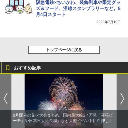
阪急電鉄×ちいかわ、装飾列車や限定グッ
[キャンパーズコレクション 山善] 傘みたいに
ズ＆フード、沿線スタンプラリーなど。8
広げるだけ パッとサッとテント キューブワ
月4日スタート
イド ブラックコーティング フルクローズ メ
HYREKK 八角形タープ 防水タープ 3×4.5m
ッシュ 4人用 簡単設置 ポップアップテント P
ブラックラバーコーティング UPF50+ UVカ
2023年7月19日
ATCW-150B エクルベージュ
ット 5000mm耐水圧 210D生地 遮光
￥-
￥6,579
トップページに戻る
おすすめ記事
8月開催の花火大会まとめ。国内最大級2.4万発「幕張ビ
ーチ」や日本三大「長岡」など大型イベント目白押し！