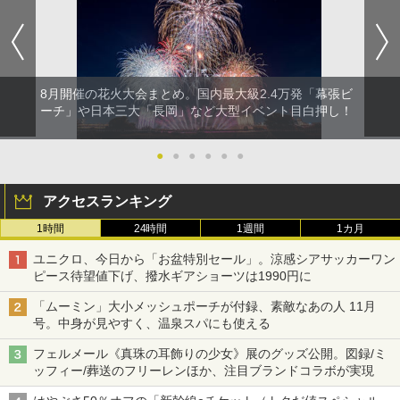
8月開催の花火大会まとめ。国内最大級2.4万発「幕張ビ
ーチ」や日本三大「長岡」など大型イベント目白押し！
●
●
●
●
●
●
アクセスランキング
1時間
24時間
1週間
1カ月
ユニクロ、今日から「お盆特別セール」。涼感シアサッカーワン
ピース待望値下げ、撥水ギアショーツは1990円に
「ムーミン」大小メッシュポーチが付録、素敵なあの人 11月
号。中身が見やすく、温泉スパにも使える
フェルメール《真珠の耳飾りの少女》展のグッズ公開。図録/ミ
ッフィー/葬送のフリーレンほか、注目ブランドコラボが実現