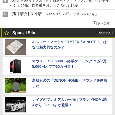
はやぶさ50％オフの「新幹線eチケット（トクだ値スペシャル
28）」発売。秋冬乗車分、えきねっと限定
【週末駅弁】東京駅「Suicaのペンギン チキンのり弁」
もっと見る
Special Site
AIスマートノートのiFLYTEK「AINOTE 2」は
なぜ魅力的なのか？
マウス、RTX 5060 Ti搭載ゲーミングPCが7万
5,000円オフで30万円台！
鳥肌ものの「DENON HOME」サウンドを体感
した！
レイズのプレミアムカー向けブランドHOMUR
Aから「2×9R」が登場！