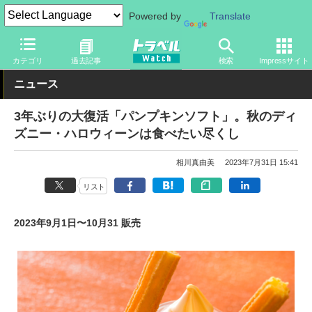
Powered by
Translate
トラベル Watch
旅の情報
観光地
ディズニーリゾート
カテゴリ
過去記事
検索
Impressサイト
ニュース
3年ぶりの大復活「パンプキンソフト」。秋のディ
ズニー・ハロウィーンは食べたい尽くし
相川真由美
2023年7月31日 15:41
リスト
2023年9月1日〜10月31 販売