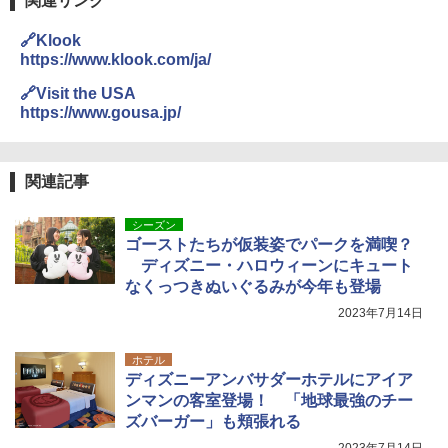
関連リンク
🔗Klook
https://www.klook.com/ja/
🔗Visit the USA
https://www.gousa.jp/
関連記事
シーズン
ゴーストたちが仮装姿でパークを満喫？
ディズニー・ハロウィーンにキュート
なくっつきぬいぐるみが今年も登場
2023年7月14日
ホテル
ディズニーアンバサダーホテルにアイア
ンマンの客室登場！ 「地球最強のチー
ズバーガー」も頬張れる