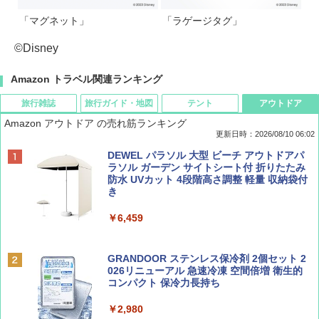
「マグネット」
「ラゲージタグ」
©Disney
Amazon トラベル関連ランキング
旅行雑誌
旅行ガイド・地図
テント
アウトドア
Amazon アウトドア の売れ筋ランキング
更新日時：2026/08/10 06:02
BE-PAL(ビ-パル) 2026年 10 月号【特別付録:
地球の歩き方 スター・ウォーズ
[キャンパーズコレクション 山善] ポップアッ
DEWEL パラソル 大型 ビーチ アウトドアパ
ノルディスク 4ホール鋳鉄スキレット】
プテント 傘みたいに広げて畳める パッとサ
ラソル ガーデン サイトシート付 折りたたみ
ッとサンシェード キューブ フルクローズ メ
防水 UVカット 4段階高さ調整 軽量 収納袋付
￥2,695
ッシュ 簡単設置 ワンタッチテント キャンプ
き
￥1,540
&ハイキング カーキ PATC-150(KH)
￥6,459
￥6,841
BE-PAL(ビ-パル) 2026年 9 月号【特別付録:
D40 地球の歩き方 チェンマイ タイ北部の魅
SOTO ミニマル"旅"財布 ランダム2種】
力的な町 2026～2027 地球の歩き方D アジア
GRANDOOR ステンレス保冷剤 2個セット 2
ENDLESS BASE 《めざましテレビで紹介》
026リニューアル 急速冷凍 空間倍増 衛生的
テント ワンタッチ RENEW 幅200 2-3人用 43
コンパクト 保冷力長持ち
￥1,500
￥2,079
500002(88859)
￥2,980