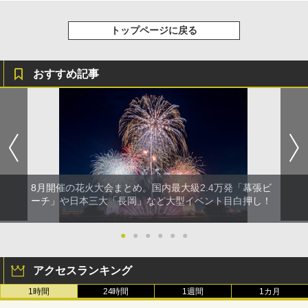
トップページに戻る
おすすめ記事
8月開催の花火大会まとめ。国内最大級2.4万発「幕張ビ
ーチ」や日本三大「長岡」など大型イベント目白押し！
●
●
●
●
●
●
アクセスランキング
1時間
24時間
1週間
1カ月