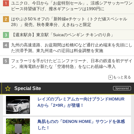
ユニクロ、今日から「お盆特別セール」。涼感シアサッカーワン
ピース待望値下げ、撥水ギアショーツは1990円に
はやぶさ50％オフの「新幹線eチケット（トクだ値スペシャル
28）」発売。秋冬乗車分、えきねっと限定
【週末駅弁】東京駅「Suicaのペンギン チキンのり弁」
九州の高速道路、お盆期間は松橋ICなど通行止め端末を先頭にし
た渋滞予測。東九州道への迂回は料金調整を実施
フェラーリを手がけたピニンファリーナ、日本の鉄道を初デザイ
ン。南海電鉄が新たな「空港特急」をなにわ筋線へ導入
もっと見る
Special Site
レイズのプレミアムカー向けブランドHOMUR
Aから「2×9R」が登場！
鳥肌ものの「DENON HOME」サウンドを体感
した！