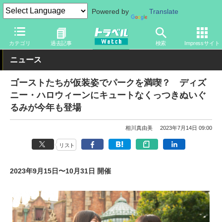
Powered by
Translate
トラベル Watch
旅の情報
観光地
ディズニーリゾート
カテゴリ
過去記事
検索
Impressサイト
ニュース
ゴーストたちが仮装姿でパークを満喫？ ディズ
ニー・ハロウィーンにキュートなくっつきぬいぐ
るみが今年も登場
相川真由美
2023年7月14日 09:00
リスト
2023年9月15日〜10月31日 開催