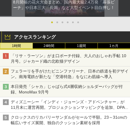
8月開催の花火大会まとめ。国内最大級2.4万発「幕張ビ
ーチ」や日本三大「長岡」など大型イベント目白押し！
●
●
●
●
●
●
アクセスランキング
1時間
24時間
1週間
1カ月
「リサ・ラーソン」がま口ポーチ付録、大人のおしゃれ手帖 10
月号。ジャカード織の北欧猫デザイン
フェラーリを手がけたピニンファリーナ、日本の鉄道を初デザイ
ン。南海電鉄が新たな「空港特急」をなにわ筋線へ導入
本日発売「シャカ」じゃばら式4層収納ショルダーバッグが付
録、MonoMax 9月号
ディズニーシー「インディ・ジョーンズ・アドベンチャー」が
11月末に運営再開。プロジェクションマッピングを追加、DPA
は1500円
クロックスのリカバリーサンダルがセールで半額。23～31cmの
幅広いサイズ展開、独自のクッション素材を採用