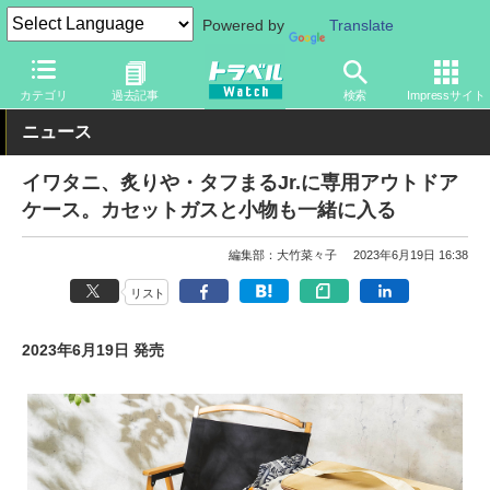
Powered by
Translate
トラベル Watch
旅のアイテム
旅行グッズ
アウトドア用品
カテゴリ
過去記事
検索
Impressサイト
ニュース
イワタニ、炙りや・タフまるJr.に専用アウトドア
ケース。カセットガスと小物も一緒に入る
編集部：大竹菜々子
2023年6月19日 16:38
リスト
2023年6月19日 発売