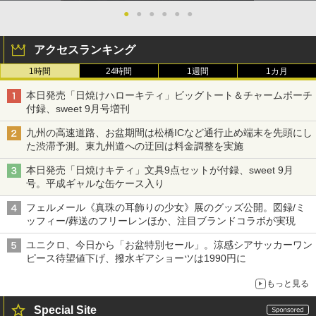
●
●
●
●
●
●
アクセスランキング
1時間
24時間
1週間
1カ月
本日発売「日焼けハローキティ」ビッグトート＆チャームポーチ
付録、sweet 9月号増刊
九州の高速道路、お盆期間は松橋ICなど通行止め端末を先頭にし
た渋滞予測。東九州道への迂回は料金調整を実施
本日発売「日焼けキティ」文具9点セットが付録、sweet 9月
号。平成ギャルな缶ケース入り
フェルメール《真珠の耳飾りの少女》展のグッズ公開。図録/ミ
ッフィー/葬送のフリーレンほか、注目ブランドコラボが実現
ユニクロ、今日から「お盆特別セール」。涼感シアサッカーワン
ピース待望値下げ、撥水ギアショーツは1990円に
もっと見る
Special Site