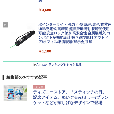
送
ュ(BC仕様) PATC-150B(EB)
島 5訂版
￥600
￥3,680
￥9,990
￥1,833
ポインターライト 強力 小型 緑色/赤色/青紫色
[キャンパーズコレクション 山善] 傘みたいに
USB充電式 高精度 超長距離照射 長時間使用
広げるだけ パッとサッとテント キューブワ
可能 安全ロック付き 高安全性 金属製耐久 コ
イド ブラックコーティング フルクローズ メ
ンパクト多機能設計 持ち運び便利 アウトド
ッシュ 4人用 簡単設置 ポップアップテント P
ア/オフィス/教育現場/展示会用 緑
ATCW-150B エクルベージュ
￥1,180
￥-
Amazonランキングをもっと見る
編集部のおすすめ記事
グッズ
ディズニーストア、「スティッチの日」
記念アイテム。ぬいぐるみ/ミラー/ブラン
ケットなどが涼しげなデザインで登場