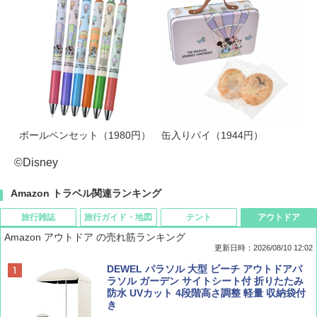
ボールペンセット（1980円）
缶入りパイ（1944円）
©Disney
Amazon トラベル関連ランキング
旅行雑誌
旅行ガイド・地図
テント
アウトドア
Amazon アウトドア の売れ筋ランキング
更新日時：2026/08/10 12:02
BE-PAL(ビ-パル) 2026年 10 月号【特別付録:
地球の歩き方 スター・ウォーズ
[キャンパーズコレクション 山善] ポップアッ
DEWEL パラソル 大型 ビーチ アウトドアパ
ノルディスク 4ホール鋳鉄スキレット】
プテント 傘みたいに広げて畳める パッとサ
ラソル ガーデン サイトシート付 折りたたみ
ッとサンシェード キューブ フルクローズ メ
防水 UVカット 4段階高さ調整 軽量 収納袋付
￥2,695
ッシュ 簡単設置 ワンタッチテント キャンプ
き
￥1,540
&ハイキング カーキ PATC-150(KH)