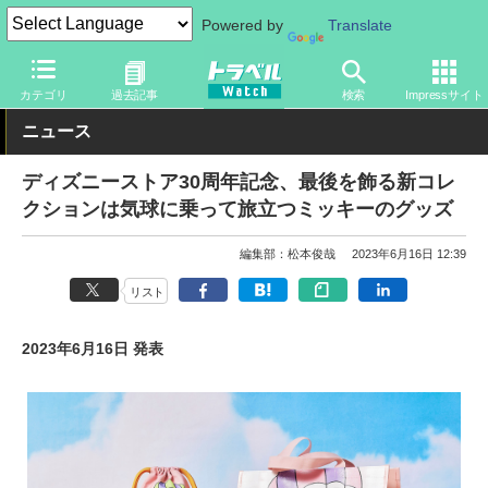
Powered by
Translate
トラベル Watch
旅の情報
観光地
ディズニーリゾート
カテゴリ
過去記事
検索
Impressサイト
ニュース
ディズニーストア30周年記念、最後を飾る新コレ
クションは気球に乗って旅立つミッキーのグッズ
編集部：松本俊哉
2023年6月16日 12:39
リスト
2023年6月16日 発表