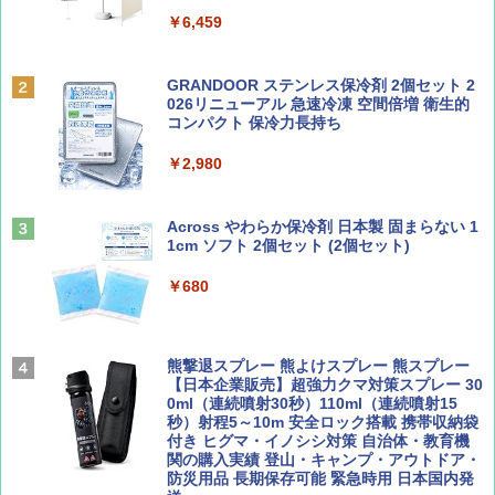
￥6,459
￥6,841
BE-PAL(ビ-パル) 2026年 9 月号【特別付録:
D40 地球の歩き方 チェンマイ タイ北部の魅
SOTO ミニマル"旅"財布 ランダム2種】
力的な町 2026～2027 地球の歩き方D アジア
GRANDOOR ステンレス保冷剤 2個セット 2
ENDLESS BASE 《めざましテレビで紹介》
026リニューアル 急速冷凍 空間倍増 衛生的
テント ワンタッチ RENEW 幅200 2-3人用 43
コンパクト 保冷力長持ち
￥1,500
￥2,079
500002(88859)
￥2,980
￥5,999
ディズニーファン ２０２６年 ９月号 [雑
A09 地球の歩き方 イタリア 2026～2027 地
誌] (ＤＩＳＮＥＹ ＦＡＮ)
球の歩き方A ヨーロッパ
Across やわらか保冷剤 日本製 固まらない 1
PYKES PEAK (パイクスピーク) 着替えテン
1cm ソフト 2個セット (2個セット)
￥713
￥2,479
ト プライバシー テント 【中が透けない】 1
人用 折りたたみ 防災グッズ 災害用トイレ ビ
￥680
ーチ ピクニック ポップアップテント 携帯 簡
易 トイレテント (オリーブ)
山と溪谷 2026年8月号「南アルプス大全」
A26 地球の歩き方 チェコ ポーランド スロヴ
ァキア 2026～2027 地球の歩き方A ヨーロッ
￥4,836
熊撃退スプレー 熊よけスプレー 熊スプレー
パ
￥1,540
【日本企業販売】超強力クマ対策スプレー 30
0ml（連続噴射30秒）110ml（連続噴射15
￥2,277
秒）射程5～10m 安全ロック搭載 携帯収納袋
[キャンパーズコレクション 山善] 傘みたいに
付き ヒグマ・イノシシ対策 自治体・教育機
広げるだけ パッとサッとテント ブラックコ
関の購入実績 登山・キャンプ・アウトドア・
ーティング フルクローズ メッシュ 3-4人用
防災用品 長期保存可能 緊急時用 日本国内発
簡単設置 ポップアップテント エクルベージ
サライ 2026年 9月号 [雑誌]
04 地球の歩き方 島旅 利尻 礼文 天売島 焼尻