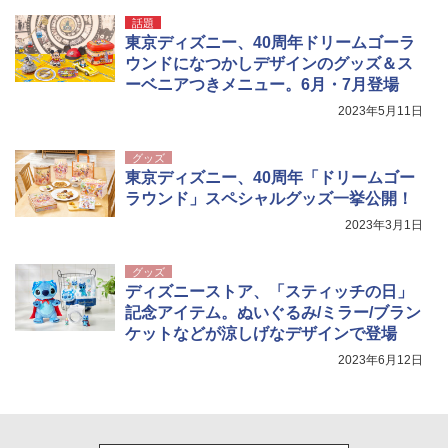
広げるだけ パッとサッとテント ブラックコ
付き ヒグマ・イノシシ対策 自治体・教育機
話題
ーティング フルクローズ メッシュ 3-4人用
関の購入実績 登山・キャンプ・アウトドア・
東京ディズニー、40周年ドリームゴーラ
簡単設置 ポップアップテント エクルベージ
防災用品 長期保存可能 緊急時用 日本国内発
新しい日本地理 地図・統計・移動から読み
ュ(BC仕様) PATC-150B(EB)
送
ウンドになつかしデザインのグッズ＆ス
解く (講談社現代新書)
ーベニアつきメニュー。6月・7月登場
￥9,990
￥3,680
￥1,540
2023年5月11日
[キャンパーズコレクション 山善] 傘みたいに
ポインターライト 強力 小型 緑色/赤色/青紫色
グッズ
広げるだけ パッとサッとテント キューブ ブ
USB充電式 高精度 超長距離照射 長時間使用
東京ディズニー、40周年「ドリームゴー
ラックコーティング フルクローズ メッシュ 3
可能 安全ロック付き 高安全性 金属製耐久 コ
ラウンド」スペシャルグッズ一挙公開！
人用 簡単設置 ポップアップテント PATC-15
ンパクト多機能設計 持ち運び便利 アウトド
0B エクルベージュ
ア/オフィス/教育現場/展示会用 緑
2023年3月1日
￥10,990
￥1,180
グッズ
ディズニーストア、「スティッチの日」
記念アイテム。ぬいぐるみ/ミラー/ブラン
ケットなどが涼しげなデザインで登場
2023年6月12日