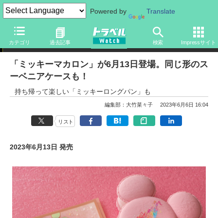
Powered by
Translate
ニュース
カテゴリ
過去記事
検索
Impressサイト
「ミッキーマカロン」が6月13日登場。同じ形のス
ーベニアケースも！
持ち帰って楽しい「ミッキーロングパン」も
編集部：大竹菜々子
2023年6月6日 16:04
リスト
2023年6月13日 発売