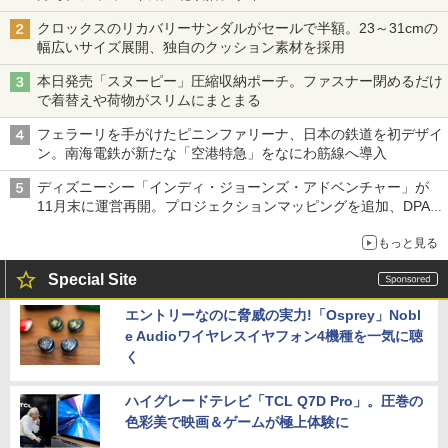
クロックスのリカバリーサンダルがセールで半額。23～31cmの
幅広いサイズ展開、独自のクッション素材を採用
本日発売「スヌーピー」圧縮収納ポーチ。ファスナー閉めるだけ
で着替えや荷物がスリムにまとまる
フェラーリを手がけたピニンファリーナ、日本の鉄道を初デザイ
ン。南海電鉄が新たな「空港特急」をなにわ筋線へ導入
ディズニーシー「インディ・ジョーンズ・アドベンチャー」が
11月末に運営再開。プロジェクションマッピングを追加、DPA
は1500円
もっと見る
Special Site
エントリーなのに脅威の実力!「Osprey」Nobl
e Audioワイヤレスイヤフォン4機種を一気に聴
く
ハイグレードテレビ「TCL Q7D Pro」。圧巻の
色彩美で映画＆ゲームが極上体験に