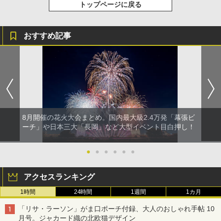
トップページに戻る
おすすめ記事
8月開催の花火大会まとめ。国内最大級2.4万発「幕張ビ
ーチ」や日本三大「長岡」など大型イベント目白押し！
●
●
●
●
●
●
アクセスランキング
1時間
24時間
1週間
1カ月
「リサ・ラーソン」がま口ポーチ付録、大人のおしゃれ手帖 10
月号。ジャカード織の北欧猫デザイン