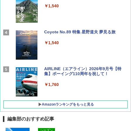
￥1,540
Coyote No.89 特集 星野道夫 夢見る旅
￥1,540
AIRLINE（エアライン）2026年9月号【特
集】ボーイング110周年を祝して！
￥1,760
Amazonランキングをもっと見る
編集部のおすすめ記事
D40 地球の歩き方 チェンマイ タイ北部の魅
[キャンパーズコレクション 山善] ポップアッ
BUNDOK(バンドック)ソロ ドーム 1 EX BDK
シーズン