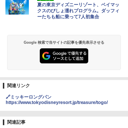
力的な町 2026～2027 地球の歩き方D アジア
プテント 傘みたいに広げて畳める パッとサ
-08EX カーキ ソロキャンプ ポリエステル フ
夏の東京ディズニーリゾート、ベイマッ
ッとサンシェード キューブ フルクローズ メ
レーム テント
クスのびしょ濡れプログラム。ダッフィ
ッシュ 簡単設置 ワンタッチテント キャンプ
￥2,079
ーたちも船に乗って7人初集合
&ハイキング カーキ PATC-150(KH)
￥14,800
￥6,831
A09 地球の歩き方 イタリア 2026～2027 地
GRANDOOR ステンレス保冷剤 2個セット 2
球の歩き方A ヨーロッパ
026リニューアル 急速冷凍 空間倍増 衛生的
Google 検索で当サイトの記事を優先表示させる
PYKES PEAK (パイクスピーク) 着替えテン
コンパクト 保冷力長持ち
ト プライバシー テント 【中が透けない】 1
￥2,479
人用 折りたたみ 防災グッズ 災害用トイレ ビ
￥2,980
ーチ ピクニック ポップアップテント 携帯 簡
易 トイレテント (ブラック)
地球の歩き方 スター・ウォーズ
DEWEL パラソル 大型 ビーチ アウトドアパ
￥4,980
ラソル ガーデン サイトシート付 折りたたみ
￥2,695
防水 UVカット 4段階高さ調整 軽量 収納袋付
き
関連リンク
ENDLESS BASE 《めざましテレビで紹介》
テント ワンタッチ RENEW 幅200 2-3人用 43
￥6,459
🔗ミッキーロングパン
500002(88859)
https://www.tokyodisneyresort.jp/treasure/togo/
A26 地球の歩き方 チェコ ポーランド スロヴ
ァキア 2026～2027 地球の歩き方A ヨーロッ
￥5,999
熊撃退スプレー 熊よけスプレー 熊スプレー
パ
【日本企業販売】超強力クマ対策スプレー 30
0ml（連続噴射30秒）110ml（連続噴射15
関連記事
￥2,277
[キャンパーズコレクション 山善] 傘みたいに
秒）射程5～10m 安全ロック搭載 携帯収納袋