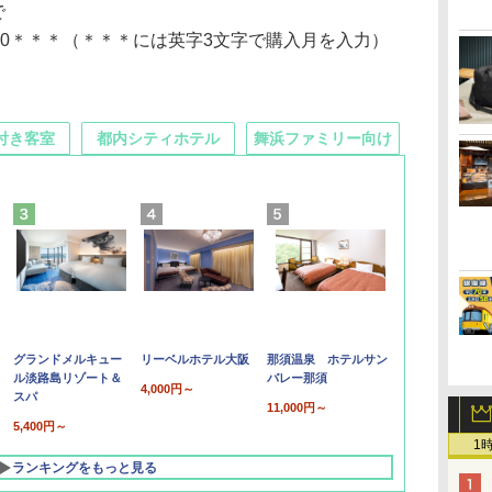
で
N50＊＊＊（＊＊＊には英字3文字で購入月を入力）
付き客室
都内シティホテル
舞浜ファミリー向け
グランドメルキュー
リーベルホテル大阪
那須温泉 ホテルサン
ル淡路島リゾート＆
バレー那須
4,000円～
スパ
11,000円～
5,400円～
1
ランキングをもっと見る