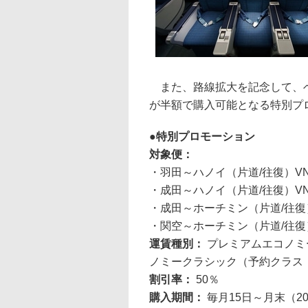
また、路線拡大を記念して、ベ
が半額で購入可能となる特別プ
特別プロモーション
対象便：
・羽田～ハノイ（片道/往復）VN38
・成田～ハノイ（片道/往復）VN31
・成田～ホーチミン（片道/往復）V
・関空～ホーチミン（片道/往復）V
運賃種別：
プレミアムエコノミ
ノミークラシック（予約クラス
割引率：
50％
購入期間：
毎月15日～月末（2