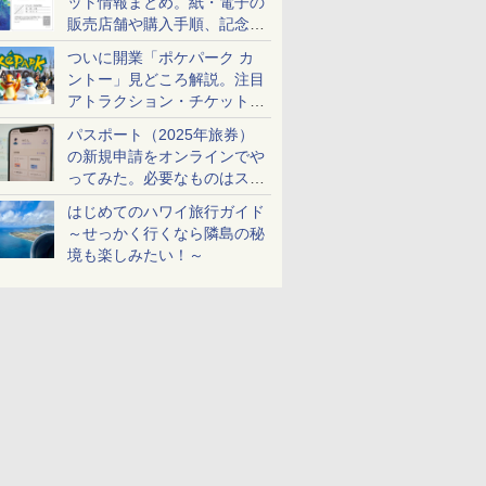
ット情報まとめ。紙・電子の
販売店舗や購入手順、記念チ
ケットも解説
ついに開業「ポケパーク カ
ントー」見どころ解説。注目
アトラクション・チケット手
配・来場前に必要な準備は？
パスポート（2025年旅券）
の新規申請をオンラインでや
ってみた。必要なものはスマ
ホとマイナカードのみ
はじめてのハワイ旅行ガイド
～せっかく行くなら隣島の秘
境も楽しみたい！～