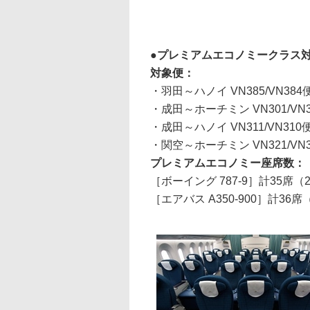
プレミアムエコノミークラス
対象便：
・羽田～ハノイ VN385/VN384
・成田～ホーチミン VN301/VN
・成田～ハノイ VN311/VN31
・関空～ホーチミン VN321/VN
プレミアムエコノミー座席数：
［ボーイング 787-9］計35席（2
［エアバス A350-900］計36席