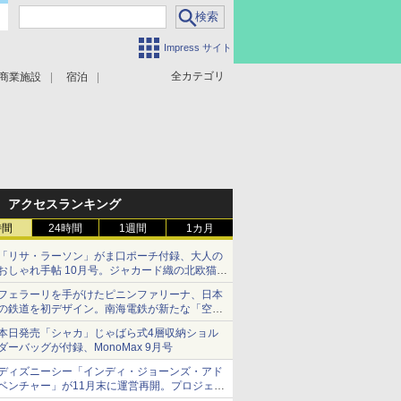
Impress サイト
全カテゴリ
商業施設
宿泊
アクセスランキング
時間
24時間
1週間
1カ月
「リサ・ラーソン」がま口ポーチ付録、大人の
おしゃれ手帖 10月号。ジャカード織の北欧猫デ
ザイン
フェラーリを手がけたピニンファリーナ、日本
の鉄道を初デザイン。南海電鉄が新たな「空港
特急」をなにわ筋線へ導入
本日発売「シャカ」じゃばら式4層収納ショル
ダーバッグが付録、MonoMax 9月号
ディズニーシー「インディ・ジョーンズ・アド
ベンチャー」が11月末に運営再開。プロジェク
ションマッピングを追加、DPAは1500円