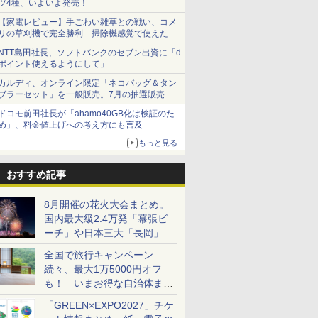
ツ4種、いよいよ発売！
【家電レビュー】手ごわい雑草との戦い、コメ
リの草刈機で完全勝利 掃除機感覚で使えた
NTT島田社長、ソフトバンクのセブン出資に「d
ポイント使えるようにして」
カルディ、オンライン限定「ネコバッグ＆タン
ブラーセット」を一般販売。7月の抽選販売の
当選無効分
ドコモ前田社長が「ahamo40GB化は検証のた
め」、料金値上げへの考え方にも言及
もっと見る
おすすめ記事
8月開催の花火大会まとめ。
国内最大級2.4万発「幕張ビ
ーチ」や日本三大「長岡」な
ど大型イベント目白押し！
全国で旅行キャンペーン
続々、最大1万5000円オフ
も！ いまお得な自治体まと
め
「GREEN×EXPO2027」チケ