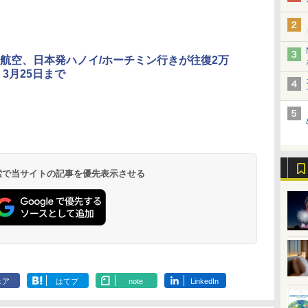
航空、日本発ハノイ/ホーチミン行きが往復2万
。3月25日まで
北陸 福井 あわら
品川プリンスホテ
舞浜ビューホテル
箱根湯本温泉 ホテ
ホテルトラスティ東
オリエンタルホテル
下呂温泉 水明館
住友不動産ホテル ヴ
東京ベイ舞浜ホテル
温泉 清風荘（北陸
ル イーストタワー
ｂｙ ＨＵＬＩＣ
ル おかだ
京ベイサイド
東京ベイ
ィラフォンテーヌグラ
ファーストリゾート
8,250円～
最大級の庭園露天風
（旧：東京ベイ舞浜
ンド東京有明
9,958円～
11,200円～
5,450円～
5,200円～
4,290円～
呂の宿 清風荘）
ホテル）
19,541円～
5,758円～
6,070円～
 検索で当サイトの記事を優先表示させる
ェア
はてブ
note
LinkedIn