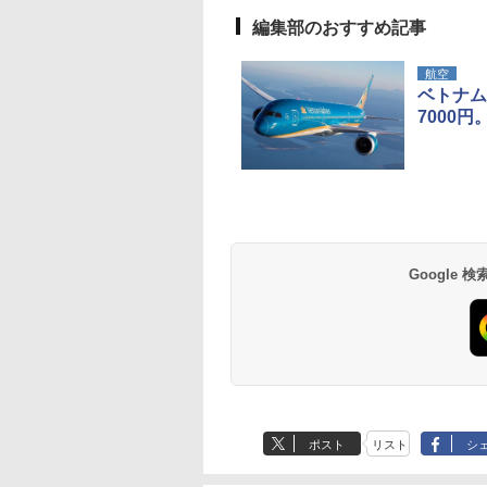
編集部のおすすめ記事
航空
ベトナム
7000円
草津温泉 ホテル櫻
品川プリンスホテル
グランドニッコー東
海のサウナ＆スパ
東京ドームホテル
シェラトン・グラン
井
京ベイ 舞浜
オールインクルーシ
デ・トーキョーベ
7,037円～
7,980円～
ブ 島原温泉ホテル
イ・ホテル
14,300円～
6,800円～
南風楼
10,450円～
7,950円～
Google
ポスト
リスト
シ