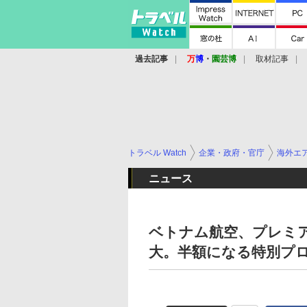
過去記事
万
博
・
園芸博
取材記事
トラベル Watch
企業・政府・官庁
海外エ
ニュース
ベトナム航空、プレミ
大。半額になる特別プ