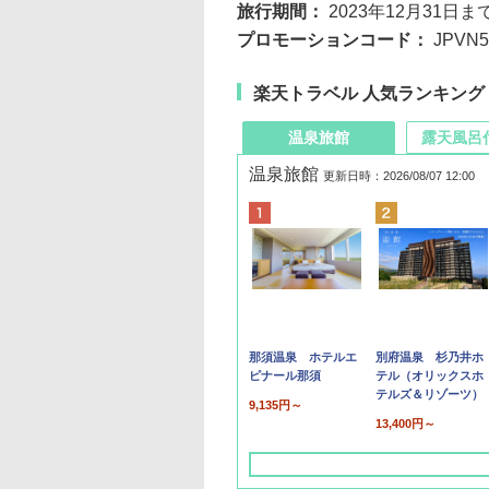
旅行期間：
2023年12月31日ま
プロモーションコード：
JPV
楽天トラベル 人気ランキング
温泉旅館
露天風呂
温泉旅館
更新日時：2026/08/07 12:00
那須温泉 ホテルエ
別府温泉 杉乃井ホ
ピナール那須
テル（オリックスホ
テルズ＆リゾーツ）
9,135円～
13,400円～