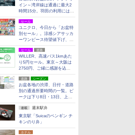
イン～湾岸線は通過に最大2
時間15分。羽田の利用には
「空港西出口」の利用検討を
セール
ユニクロ、今日から「お盆特
別セール」。涼感シアサッカ
ーワンピース待望値下げ、撥
水ギアショーツは1990円に
セール
道路
WILLER、高速バス1kmあた
り5円セール。東京～大阪は
2750円、ご縁に感謝を込め
た20周年記念キャンペーン
道路
シーズン
お盆各地の渋滞、日付・道路
別の通過所要時間の一覧。ピ
ークは下り8日・13日、上り
14日・15日
週末駅弁
連載
東京駅「Suicaのペンギン チ
キンのり弁」
ホテル