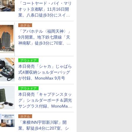
「コートヤード・バイ・マリ
オット京都駅」11月16日開
業。八条口徒歩3分にスイー
ト含む全270室、ダイニング
ホテル
も併設
「アパホテル〈福岡天神〉」
9月開業。地下鉄七隈線「天
神南駅」徒歩3分に70室、エ
リア初の直営店
アウトドア
本日発売「シャカ」じゃばら
式4層収納ショルダーバッグ
が付録、MonoMax 9月号
アウトドア
本日発売「キャプテンスタッ
グ」ショルダーポーチ＆調光
サングラス付録、MonoMax
9月号増刊
ホテル
「東横INN宇部新川駅」開
業。駅徒歩4分に207室、シ