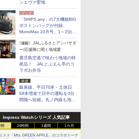
ンエヴァ聖地
グッズ
「SHIPS any」の7大機能BIG
ボストンバッグが付録、
MonoMax 10月号。1～2泊の
荷物、キャリーオンも可能
JALふるさとアンバサダ
連載
ー/応援隊に聞く地域愛
鹿児島空港で味わう地域の特
産品！ JALとぶえん亭のコ
ラボお弁当
鉄道
銀座線、平日70本・土休日
58本増発で日中の運転を3分
間隔へ短縮。丸ノ内線も池袋
～中野坂上を4分間隔に
Impress Watchシリーズ 人気記事
時間
24時間
1週間
1カ月
ミスド「Mrs. GREEN APPLE」のコラボドーナ