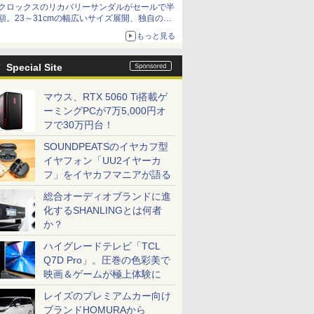
クロックスのリカバリーサンダルがセールで半
額。23～31cmの幅広いサイズ展開、独自のク
ッション素材を採用
もっと見る
Special Site
マウス、RTX 5060 Ti搭載ゲ
ーミングPCが7万5,000円オ
フで30万円台！
SOUNDPEATSのイヤカフ型
イヤフォン「UU2イヤーカ
フ」をイヤカフマニアが語る
総合オーディオブランドに進
化するSHANLINGとは何者
か？
ハイグレードテレビ「TCL
Q7D Pro」。圧巻の色彩美で
映画＆ゲームが極上体験に
レイズのプレミアムカー向け
ブランドHOMURAから