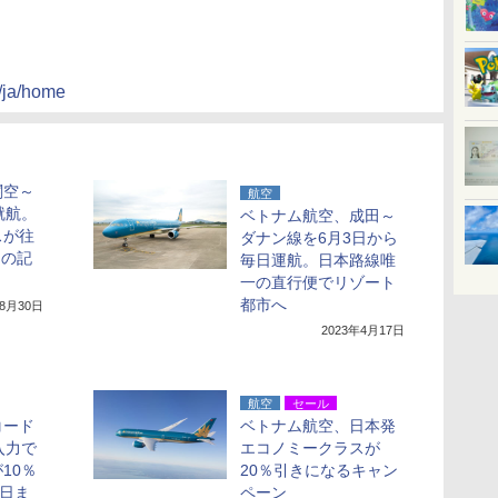
p/ja/home
関空～
航空
就航。
ベトナム航空、成田～
スが往
ダナン線を6月3日から
らの記
毎日運航。日本路線唯
一の直行便でリゾート
都市へ
年8月30日
2023年4月17日
航空
セール
コード
ベトナム航空、日本発
」入力で
エコノミークラスが
10％
20％引きになるキャン
5日ま
ペーン