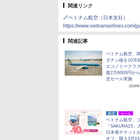
関連リンク
🔗ベトナム航空（日本支社）
https://www.vietnamairlines.com/j
関連記事
ベトナム航空、
ダナン線を10月
エコノミークラ
復2万8000円か
念セール実施
2018
航空
セール
ベトナム航空、
「SAKURA23
日本発チケットが
オフ。購入3月1