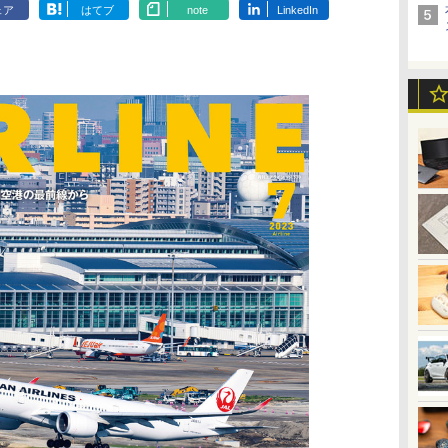
ェア
はてブ
note
LinkedIn