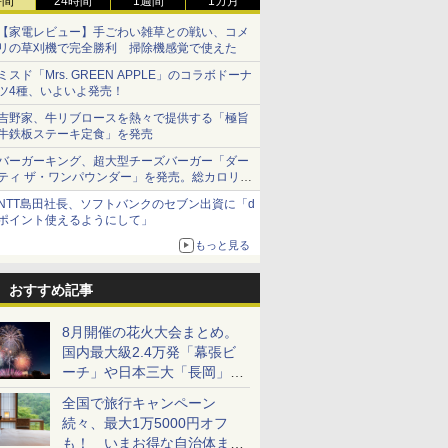
時間
24時間
1週間
1カ月
【家電レビュー】手ごわい雑草との戦い、コメ
リの草刈機で完全勝利 掃除機感覚で使えた
ミスド「Mrs. GREEN APPLE」のコラボドーナ
ツ4種、いよいよ発売！
吉野家、牛リブロースを熱々で提供する「極旨
牛鉄板ステーキ定食」を発売
バーガーキング、超大型チーズバーガー「ダー
ティ ザ・ワンパウンダー」を発売。総カロリー
約1656kcal、総重量約527g！
NTT島田社長、ソフトバンクのセブン出資に「d
ポイント使えるようにして」
もっと見る
おすすめ記事
8月開催の花火大会まとめ。
国内最大級2.4万発「幕張ビ
ーチ」や日本三大「長岡」な
ど大型イベント目白押し！
全国で旅行キャンペーン
続々、最大1万5000円オフ
も！ いまお得な自治体まと