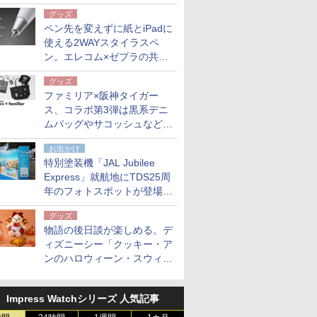
も。使用後は収納バッグでコ
グッズ
ンパクトに保管
ペン先を変えずに紙とiPadに
使える2WAYスタイラスペ
ン。エレコム×ゼブラの共同
開発
グッズ
ファミリア×阪神タイガー
ス、コラボ第3弾は黒系デニ
ムバッグやサコッシュなど6
点。8月21日オンラインスト
お出かけ
アで発売
特別塗装機「JAL Jubilee
Express」就航地にTDS25周
年のフォトスポットが登場。
10月末まで青森空港に
グッズ
物語の後日談が楽しめる。デ
ィズニーシー「クッキー・ア
ンのハロウィーン・スウィー
トサプライズ」限定グッズ公
開
Impress Watchシリーズ 人気記事