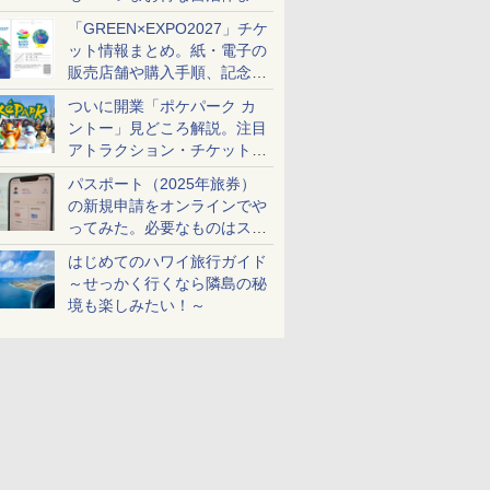
め
「GREEN×EXPO2027」チケ
ット情報まとめ。紙・電子の
販売店舗や購入手順、記念チ
ケットも解説
ついに開業「ポケパーク カ
ントー」見どころ解説。注目
アトラクション・チケット手
配・来場前に必要な準備は？
パスポート（2025年旅券）
の新規申請をオンラインでや
ってみた。必要なものはスマ
ホとマイナカードのみ
はじめてのハワイ旅行ガイド
～せっかく行くなら隣島の秘
境も楽しみたい！～