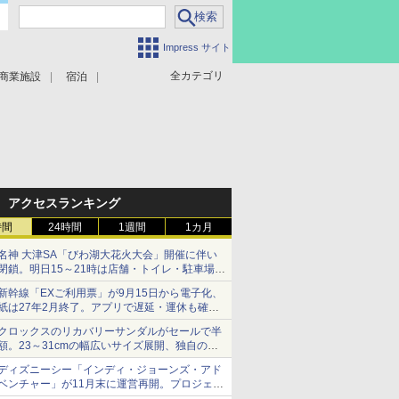
Impress サイト
全カテゴリ
商業施設
宿泊
アクセスランキング
時間
24時間
1週間
1カ月
名神 大津SA「びわ湖大花火大会」開催に伴い
閉鎖。明日15～21時は店舗・トイレ・駐車場の
利用不可
新幹線「EXご利用票」が9月15日から電子化、
紙は27年2月終了。アプリで遅延・運休も確認
可能に
クロックスのリカバリーサンダルがセールで半
額。23～31cmの幅広いサイズ展開、独自のク
ッション素材を採用
ディズニーシー「インディ・ジョーンズ・アド
ベンチャー」が11月末に運営再開。プロジェク
ションマッピングを追加、DPAは1500円