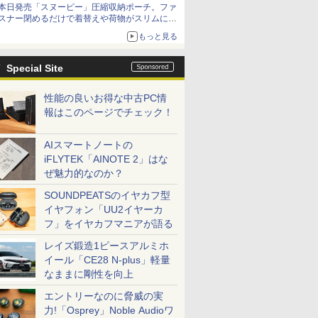
本日発売「スヌーピー」圧縮収納ポーチ。ファ
スナー閉めるだけで着替えや荷物がスリムにま
とまる
もっと見る
Special Site
性能の良いお得な中古PC情
報はこのページでチェック！
AIスマートノートの
iFLYTEK「AINOTE 2」はな
ぜ魅力的なのか？
SOUNDPEATSのイヤカフ型
イヤフォン「UU2イヤーカ
フ」をイヤカフマニアが語る
レイズ鍛造1ピースアルミホ
イール「CE28 N-plus」軽量
なままに剛性を向上
エントリーなのに脅威の実
力!「Osprey」Noble Audioワ