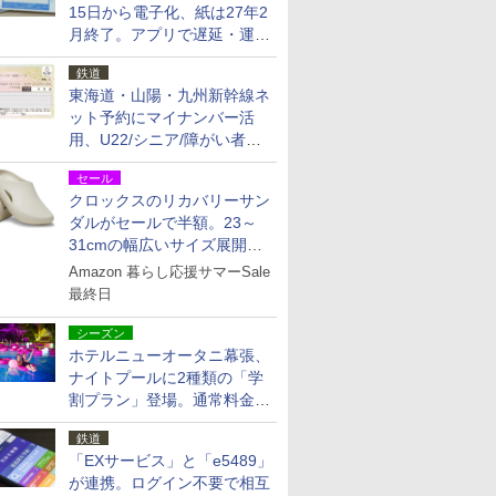
15日から電子化、紙は27年2
月終了。アプリで遅延・運休
も確認可能に
鉄道
東海道・山陽・九州新幹線ネ
ット予約にマイナンバー活
用、U22/シニア/障がい者割
を9月15日から発売
セール
クロックスのリカバリーサン
ダルがセールで半額。23～
31cmの幅広いサイズ展開、
独自のクッション素材を採用
Amazon 暮らし応援サマーSale
最終日
シーズン
ホテルニューオータニ幕張、
ナイトプールに2種類の「学
割プラン」登場。通常料金の
およそ半額でお得に夜活
鉄道
「EXサービス」と「e5489」
が連携。ログイン不要で相互