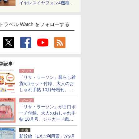
イヤレスイヤフォン4機種を
一気に聴く
トラベル Watch をフォローする
新記事
グッズ
「リサ・ラーソン」暮らし雑
貨5点セット付録、大人のお
しゃれ手帖 10月号増刊。
USBケーブルや缶ケースなど
グッズ
「リサ・ラーソン」がま口ポ
ーチ付録、大人のおしゃれ手
帖 10月号。ジャカード織の
北欧猫デザイン
鉄道
新幹線「EXご利用票」が9月