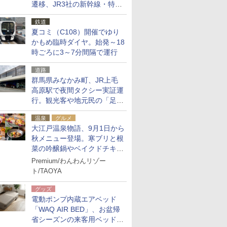
遷移、JR3社の新幹線・特急
予約をアプリで一括確認
鉄道
夏コミ（C108）開催でゆり
かもめ臨時ダイヤ。始発～18
時ごろに3～7分間隔で運行
道路
群馬県みなかみ町、JR上毛
高原駅で夜間タクシー実証運
行。観光客や地元民の「足が
ない」課題解消へ、木金土に
温泉
グルメ
2台体制
大江戸温泉物語、9月1日から
秋メニュー登場。寒ブリと根
菜の吟醸鍋やベイクドチキ
ン、ショコラ＆栗スイーツも
Premium/わんわんリゾー
食べ放題に
ト/TAOYA
グッズ
電動ポンプ内蔵エアベッド
「WAQ AIR BED」、お盆帰
省シーズンの来客用ベッドに