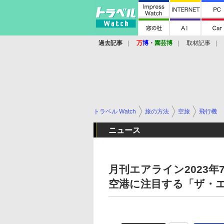
過去記事
万
博
・
園芸博
取材記事
トラベル Watch
旅の方法
空旅
飛行機
ニュース
月刊エアライン2023
空港に注目する「ザ・