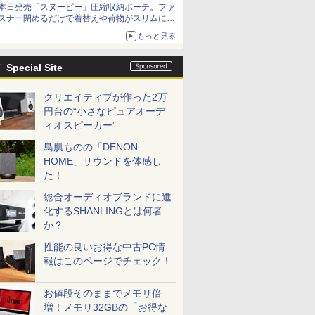
本日発売「スヌーピー」圧縮収納ポーチ。ファ
スナー閉めるだけで着替えや荷物がスリムにま
とまる
もっと見る
Special Site
クリエイティブが作った2万
円台の“小さなピュアオーデ
ィオスピーカー”
鳥肌ものの「DENON
HOME」サウンドを体感し
た！
総合オーディオブランドに進
化するSHANLINGとは何者
か？
性能の良いお得な中古PC情
報はこのページでチェック！
お値段そのままでメモリ倍
増！メモリ32GBの「お得な