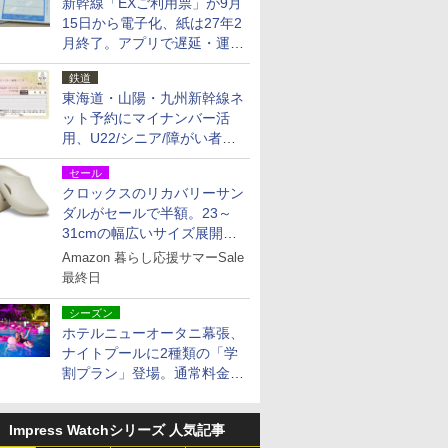
新幹線「EXご利用票」が9月
15日から電子化、紙は27年2
月終了。アプリで遅延・運休
も確認可能に
鉄道
東海道・山陽・九州新幹線ネ
ット予約にマイナンバー活
用、U22/シニア/障がい者割
を9月15日から発売
セール
クロックスのリカバリーサン
ダルがセールで半額。23～
31cmの幅広いサイズ展開、
独自のクッション素材を採用
Amazon 暮らし応援サマーSale
最終日
シーズン
ホテルニューオータニ幕張、
ナイトプールに2種類の「学
割プラン」登場。通常料金の
およそ半額でお得に夜活
Impress Watchシリーズ 人気記事