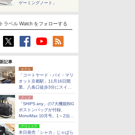
ゲーミングノート」
トラベル Watch をフォローする
新記事
ホテル
「コートヤード・バイ・マリ
オット京都駅」11月16日開
業。八条口徒歩3分にスイー
ト含む全270室、ダイニング
グッズ
も併設
「SHIPS any」の7大機能BIG
ボストンバッグが付録、
MonoMax 10月号。1～2泊の
荷物、キャリーオンも可能
アウトドア
本日発売「シャカ」じゃばら