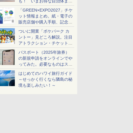
も！ いまお得な自治体まと
め
「GREEN×EXPO2027」チケ
ット情報まとめ。紙・電子の
販売店舗や購入手順、記念チ
ケットも解説
ついに開業「ポケパーク カ
ントー」見どころ解説。注目
アトラクション・チケット手
配・来場前に必要な準備は？
パスポート（2025年旅券）
の新規申請をオンラインでや
ってみた。必要なものはスマ
ホとマイナカードのみ
はじめてのハワイ旅行ガイド
～せっかく行くなら隣島の秘
境も楽しみたい！～