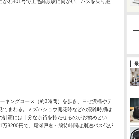
がわ401号で上毛高原駅に向かい、バスを乗り継
最
ォーキングコース（約3時間）を歩き、ヨセ沢橋やテ
見てまわる。ミズバショウ開花時などの混雑時期は
の計画には十分な余裕を持たせるのがお勧めとい
～1万8200円で、尾瀬戸倉～鳩待峠間は別途バス代が