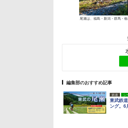
尾瀬は、福島・新潟・群馬・栃
編集部のおすすめ記事
鉄道
シ
東武鉄道
ング。6