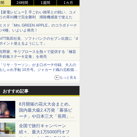
時間
24時間
1週間
1カ月
【家電レビュー】手ごわい雑草との戦い、コメ
リの草刈機で完全勝利 掃除機感覚で使えた
ミスド「Mrs. GREEN APPLE」のコラボドーナ
ツ4種、いよいよ発売！
NTT島田社長、ソフトバンクのセブン出資に「d
ポイント使えるようにして」
吉野家、牛リブロースを熱々で提供する「極旨
牛鉄板ステーキ定食」を発売
「リサ・ラーソン」がま口ポーチ付録、大人の
おしゃれ手帖 10月号。ジャカード織の北欧猫デ
ザイン
もっと見る
おすすめ記事
8月開催の花火大会まとめ。
国内最大級2.4万発「幕張ビ
ーチ」や日本三大「長岡」な
ど大型イベント目白押し！
全国で旅行キャンペーン
続々、最大1万5000円オフ