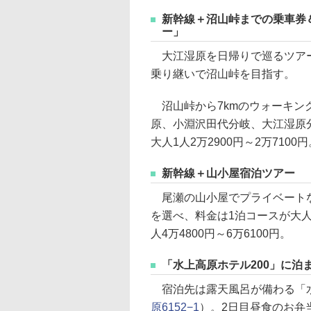
新幹線＋沼山峠までの乗車券
ー」
大江湿原を日帰りで巡るツアー
乗り継いで沼山峠を目指す。
沼山峠から7kmのウォーキン
原、小淵沢田代分岐、大江湿原
大人1人2万2900円～2万7100円
新幹線＋山小屋宿泊ツアー
尾瀬の山小屋でプライベートな
を選べ、料金は1泊コースが大人1
人4万4800円～6万6100円。
「水上高原ホテル200」に泊
宿泊先は露天風呂が備わる「水
原6152−1
）。2日目昼食のお弁