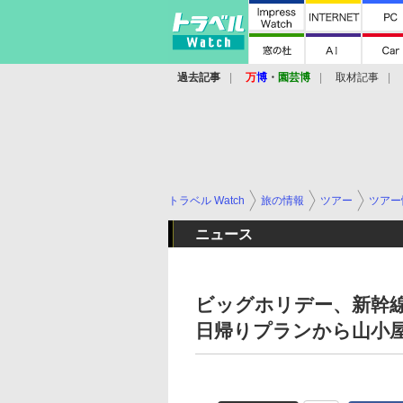
過去記事
万
博
・
園芸博
取材記事
トラベル Watch
旅の情報
ツアー
ツアー
ニュース
ビッグホリデー、新幹
日帰りプランから山小