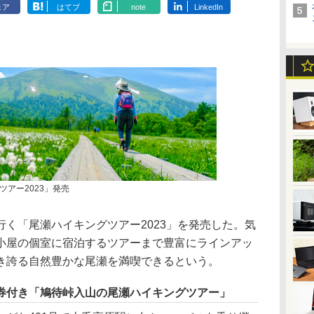
ェア
はてブ
note
LinkedIn
アー2023」発売
く「尾瀬ハイキングツアー2023」を発売した。気
小屋の個室に宿泊するツアーまで豊富にラインアッ
き誇る自然豊かな尾瀬を満喫できるという。
券付き「鳩待峠入山の尾瀬ハイキングツアー」