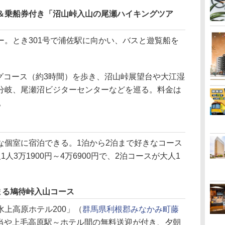
＆乗船券付き「沼山峠入山の尾瀬ハイキングツア
。とき301号で浦佐駅に向かい、バスと遊覧船を
グコース（約3時間）を歩き、沼山峠展望台や大江湿
分岐、尾瀬沼ビジターセンターなどを巡る。料金は
。
個室に宿泊できる。1泊から2泊まで好きなコース
人3万1900円～4万6900円で、2泊コースが大人1
まる鳩待峠入山コース
上高原ホテル200」（
群馬県利根郡みなかみ町藤
当や上毛高原駅～ホテル間の無料送迎が付き、夕朝