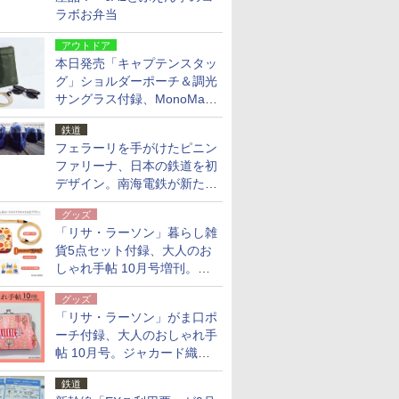
ラボお弁当
アウトドア
本日発売「キャプテンスタッ
グ」ショルダーポーチ＆調光
サングラス付録、MonoMax
9月号増刊
鉄道
フェラーリを手がけたピニン
ファリーナ、日本の鉄道を初
デザイン。南海電鉄が新たな
「空港特急」をなにわ筋線へ
グッズ
導入
「リサ・ラーソン」暮らし雑
貨5点セット付録、大人のお
しゃれ手帖 10月号増刊。
USBケーブルや缶ケースなど
グッズ
「リサ・ラーソン」がま口ポ
ーチ付録、大人のおしゃれ手
帖 10月号。ジャカード織の
北欧猫デザイン
鉄道