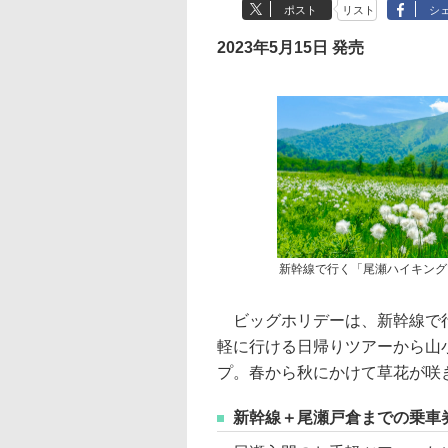
ポスト
リスト
シ
2023年5月15日 発売
新幹線で行く「尾瀬ハイキングツ
ビッグホリデーは、新幹線で行
軽に行ける日帰りツアーから山
プ。春から秋にかけて草花が咲
新幹線＋尾瀬戸倉までの乗車