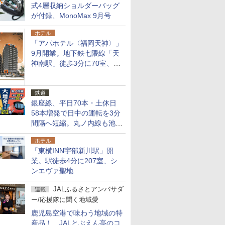
式4層収納ショルダーバッグ
が付録、MonoMax 9月号
ホテル
「アパホテル〈福岡天神〉」
9月開業。地下鉄七隈線「天
神南駅」徒歩3分に70室、エ
リア初の直営店
鉄道
銀座線、平日70本・土休日
58本増発で日中の運転を3分
間隔へ短縮。丸ノ内線も池袋
～中野坂上を4分間隔に
ホテル
「東横INN宇部新川駅」開
業。駅徒歩4分に207室、シ
ンエヴァ聖地
JALふるさとアンバサダ
連載
ー/応援隊に聞く地域愛
鹿児島空港で味わう地域の特
産品！ JALとぶえん亭のコ