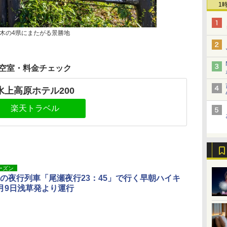
1
木の4県にまたがる景勝地
空室・料金チェック
水上高原ホテル200
楽天トラベル
ーズン
の夜行列車「尾瀬夜行23：45」で行く早朝ハイキ
月9日浅草発より運行