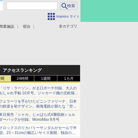
Impress サイト
全カテゴリ
商業施設
宿泊
アクセスランキング
時間
24時間
1週間
1カ月
「リサ・ラーソン」がま口ポーチ付録、大人の
おしゃれ手帖 10月号。ジャカード織の北欧猫デ
ザイン
フェラーリを手がけたピニンファリーナ、日本
の鉄道を初デザイン。南海電鉄が新たな「空港
特急」をなにわ筋線へ導入
本日発売「シャカ」じゃばら式4層収納ショル
ダーバッグが付録、MonoMax 9月号
クロックスのリカバリーサンダルがセールで半
額。23～31cmの幅広いサイズ展開、独自のク
ッション素材を採用