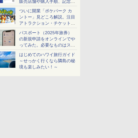
販売店舗や購入手順、記念チ
ケットも解説
ついに開業「ポケパーク カ
ントー」見どころ解説。注目
アトラクション・チケット手
配・来場前に必要な準備は？
パスポート（2025年旅券）
の新規申請をオンラインでや
ってみた。必要なものはスマ
ホとマイナカードのみ
はじめてのハワイ旅行ガイド
～せっかく行くなら隣島の秘
境も楽しみたい！～