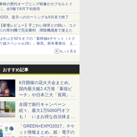
ショーツは1990円に
東映の歴代オープニング映像がカプセルトイ
に。全5種で8月下旬発売
KDDI、楽天へのローミングを9月末で終了
【家電レビュー】手ごわい雑草との戦い、コメ
リの草刈機で完全勝利 掃除機感覚で使えた
はやぶさ50％オフの「新幹線eチケット（トク
だ値スペシャル28）」発売。秋冬乗車分、えき
ねっと限定
もっと見る
おすすめ記事
8月開催の花火大会まとめ。
国内最大級2.4万発「幕張ビ
ーチ」や日本三大「長岡」な
ど大型イベント目白押し！
全国で旅行キャンペーン
続々、最大1万5000円オフ
も！ いまお得な自治体まと
め
「GREEN×EXPO2027」チケ
ット情報まとめ。紙・電子の