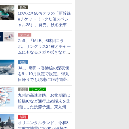
応援キャンペーン」
鉄道
はやぶさ50％オフの「新幹線
eチケット（トクだ値スペシ
ャル28）」発売。秋冬乗車
分、えきねっと限定
グッズ
Zoff、「MLB」6球団コラ
ボ。サングラス24種とチャー
ムにもなるメガネ拭きなど雑
貨24種
航空
JAL、羽田～香港線の深夜便
を9～10月限定で設定。弾丸
日帰りでも現地に19時間滞在
できる
道路
シーズン
九州の高速道路、お盆期間は
松橋ICなど通行止め端末を先
頭にした渋滞予測。東九州道
への迂回は料金調整を実施
話題
オリエンタルランド、令和8
年熊本地震に1000万円超の