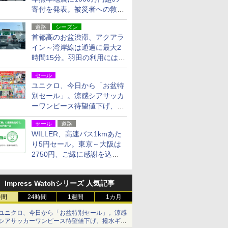
寄付を発表。被災者への救援
活動・復旧支援
道路
シーズン
首都高のお盆渋滞、アクアラ
イン～湾岸線は通過に最大2
時間15分。羽田の利用には
「空港西出口」の利用検討を
セール
ユニクロ、今日から「お盆特
別セール」。涼感シアサッカ
ーワンピース待望値下げ、撥
水ギアショーツは1990円に
セール
道路
WILLER、高速バス1kmあた
り5円セール。東京～大阪は
2750円、ご縁に感謝を込め
た20周年記念キャンペーン
Impress Watchシリーズ 人気記事
時間
24時間
1週間
1カ月
ユニクロ、今日から「お盆特別セール」。涼感
シアサッカーワンピース待望値下げ、撥水ギア