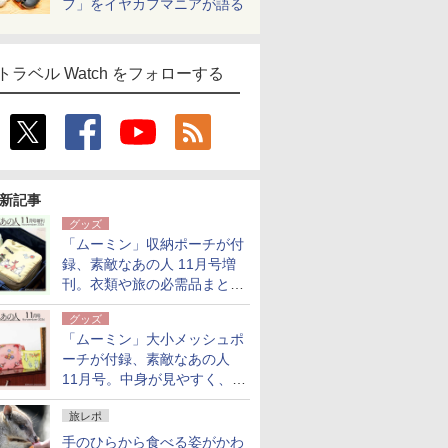
フ」をイヤカフマニアが語る
トラベル Watch をフォローする
新記事
グッズ
「ムーミン」収納ポーチが付
録、素敵なあの人 11月号増
刊。衣類や旅の必需品まとま
る大小2個セット
グッズ
「ムーミン」大小メッシュポ
ーチが付録、素敵なあの人
11月号。中身が見やすく、温
泉スパにも使える
旅レポ
手のひらから食べる姿がかわ