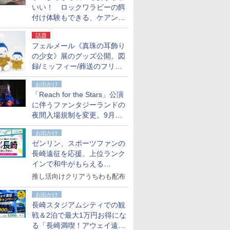
いい！ ロックワラビーの餌
付け体験もできる、ケアンズ
でアサートン高原の日本語ガ
話題
イド付きツアーに参加してみ
フェルメール《真珠の耳飾り
た
の少女》展のグッズ公開。図
録/ミッフィー/葬送のフリー
レンほか、注目ブランドコラ
お出かけ
ボが実現
「Reach for the Stars」公演
に伴うファンタジーランドの
夜間入場規制を変更。9月か
ら18時50分～20時ごろに
お出かけ
ゼンリン、スポーツファンの
長崎遠征を応援。上位ランク
インで和牛がもらえる
「GO！GO！長崎スタンプラ
推し活向けクリアうちわも配布
リー」
お出かけ
長崎スタジアムシティでの観
戦＆2泊で最大1万円お得にな
る「長崎満喫！アウェイ遠征