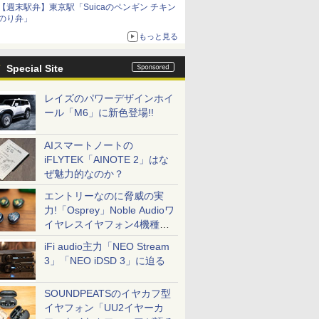
【週末駅弁】東京駅「Suicaのペンギン チキン
のり弁」
もっと見る
Special Site
レイズのパワーデザインホイ
ール「M6」に新色登場!!
AIスマートノートの
iFLYTEK「AINOTE 2」はな
ぜ魅力的なのか？
エントリーなのに脅威の実
力!「Osprey」Noble Audioワ
イヤレスイヤフォン4機種を
一気に聴く
iFi audio主力「NEO Stream
3」「NEO iDSD 3」に迫る
SOUNDPEATSのイヤカフ型
イヤフォン「UU2イヤーカ