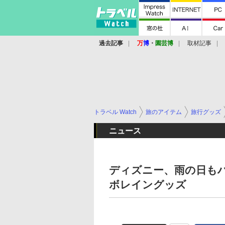
過去記事
万
博
・
園芸博
取材記事
トラベル Watch
旅のアイテム
旅行グッズ
ニュース
ディズニー、雨の日もハ
ボレイングッズ