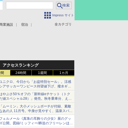
Impress サイト
全カテゴリ
商業施設
宿泊
アクセスランキング
時間
24時間
1週間
1カ月
ユニクロ、今日から「お盆特別セール」。涼感
シアサッカーワンピース待望値下げ、撥水ギア
ショーツは1990円に
はやぶさ50％オフの「新幹線eチケット（トク
だ値スペシャル28）」発売。秋冬乗車分、えき
ねっと限定
「ムーミン」大小メッシュポーチが付録、素敵
なあの人 11月号。中身が見やすく、温泉スパに
も使える
フェルメール《真珠の耳飾りの少女》展のグッ
ズ公開。図録/ミッフィー/葬送のフリーレンほ
か、注目ブランドコラボが実現