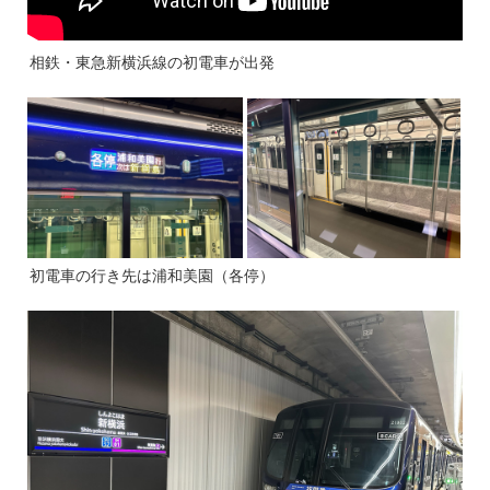
相鉄・東急新横浜線の初電車が出発
初電車の行き先は浦和美園（各停）