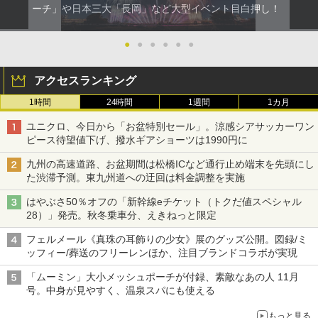
ーチ」や日本三大「長岡」など大型イベント目白押し！
●
●
●
●
●
●
アクセスランキング
1時間
24時間
1週間
1カ月
ユニクロ、今日から「お盆特別セール」。涼感シアサッカーワン
ピース待望値下げ、撥水ギアショーツは1990円に
九州の高速道路、お盆期間は松橋ICなど通行止め端末を先頭にし
た渋滞予測。東九州道への迂回は料金調整を実施
はやぶさ50％オフの「新幹線eチケット（トクだ値スペシャル
28）」発売。秋冬乗車分、えきねっと限定
フェルメール《真珠の耳飾りの少女》展のグッズ公開。図録/ミ
ッフィー/葬送のフリーレンほか、注目ブランドコラボが実現
「ムーミン」大小メッシュポーチが付録、素敵なあの人 11月
号。中身が見やすく、温泉スパにも使える
もっと見る