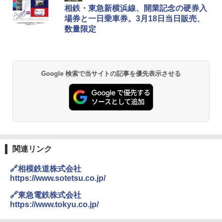
プテント 傘みたいに広げて畳める パッとサ
026リニューアル 急速冷凍 空間倍増 衛生的
相鉄・東急新横浜線、開業記念の硬券入
ッとサンシェード キューブ フルクローズ メ
コンパクト 保冷力長持ち
場券と一日乗車券。3月18日当日販売、
ッシュ 簡単設置 ワンタッチテント キャンプ
数量限定
&ハイキング カーキ PATC-150(KH)
￥2,980
￥6,830
DEWEL パラソル 大型 ビーチ アウトドアパ
ラソル ガーデン サイトシート付 折りたたみ
Google 検索で当サイトの記事を優先表示させる
PYKES PEAK (パイクスピーク) 着替えテン
防水 UVカット 4段階高さ調整 軽量 収納袋付
ト プライバシー テント 【中が透けない】 1
き
人用 折りたたみ 防災グッズ 災害用トイレ ビ
ーチ ピクニック ポップアップテント 携帯 簡
￥6,459
易 トイレテント (ブラック)
￥4,980
熊撃退スプレー 熊よけスプレー 熊スプレー
【日本企業販売】超強力クマ対策スプレー 30
0ml（連続噴射30秒）110ml（連続噴射15
関連リンク
ENDLESS BASE 《めざましテレビで紹介》
秒）射程5～10m 安全ロック搭載 携帯収納袋
テント ワンタッチ RENEW 幅200 2-3人用 43
付き ヒグマ・イノシシ対策 自治体・教育機
🔗相模鉄道株式会社
500002(89232)
関の購入実績 登山・キャンプ・アウトドア・
https://www.sotetsu.co.jp/
防災用品 長期保存可能 緊急時用 日本国内発
送
￥5,999
🔗東急電鉄株式会社
https://www.tokyu.co.jp/
￥3,680
[キャンパーズコレクション 山善] 傘みたいに