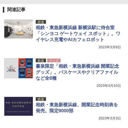
広げるだけ パッとサッとテント ブラックコ
ーティング フルクローズ メッシュ 3-4人用
ポインターライト 強力 小型 緑色/赤色/青紫色
関連記事
簡単設置 ポップアップテント エクルベージ
USB充電式 高精度 超長距離照射 長時間使用
ュ(BC仕様) PATC-150B(EB)
可能 安全ロック付き 高安全性 金属製耐久 コ
鉄道
ンパクト多機能設計 持ち運び便利 アウトド
相鉄・東急新横浜線 新横浜駅に待合室
ア/オフィス/教育現場/展示会用 緑
￥9,990
「シンヨコ ゲートウェイ スポット」。ワ
￥1,180
イヤレス充電やAIカフェロボット
[キャンパーズコレクション 山善] 傘みたいに
2023年3月9日
広げるだけ パッとサッとテント キューブワ
イド ブラックコーティング フルクローズ メ
HYREKK 八角形タープ 防水タープ 3×4.5m
ッシュ 4人用 簡単設置 ポップアップテント P
ブラックラバーコーティング UPF50+ UVカ
鉄道
グッズ
ATCW-150B エクルベージュ
ット 5000mm耐水圧 210D生地 遮光
書泉限定「相鉄・東急新横浜線 開業記念
グッズ」。パスケースやクリアファイル
￥-
￥6,579
など全8種
2023年3月10日
鉄道
相鉄・東急新横浜線、開業記念時刻表を
発売。限定9000部
2023年3月3日