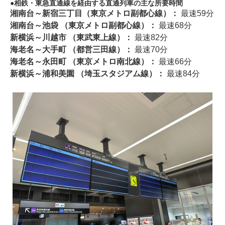
相鉄・東急直通線を経由する直通列車の主な所要時間
湘南台～新宿三丁目（東京メトロ副都心線）：
最速59分
湘南台～池袋 （東京メトロ副都心線）：
最速68分
新横浜～川越市 （東武東上線）：
最速82分
海老名～大手町 （都営三田線）：
最速70分
海老名～永田町 （東京メトロ南北線）：
最速66分
新横浜～浦和美園 （埼玉スタジアム線）：
最速84分