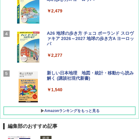
￥1,540
￥2,479
Coyote No.89 特集 星野道夫 夢見る旅
A26 地球の歩き方 チェコ ポーランド スロヴ
ァキア 2026～2027 地球の歩き方A ヨーロッ
パ
￥1,540
￥2,277
AIRLINE（エアライン）2026年9月号【特
新しい日本地理 地図・統計・移動から読み
集】ボーイング110周年を祝して！
解く (講談社現代新書)
￥1,760
￥1,540
Amazonランキングをもっと見る
編集部のおすすめ記事
[キャンパーズコレクション 山善] ポップアッ
GRANDOOR ステンレス保冷剤 2個セット 2
鉄道