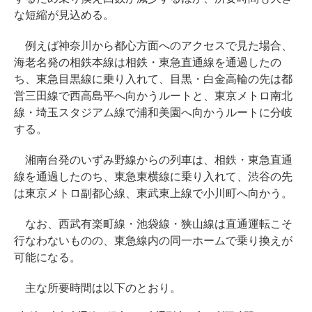
な短縮が見込める。
例えば神奈川から都心方面へのアクセスで見た場合、
海老名発の相鉄本線は相鉄・東急直通線を通過したの
ち、東急目黒線に乗り入れて、目黒・白金高輪の先は都
営三田線で西高島平へ向かうルートと、東京メトロ南北
線・埼玉スタジアム線で浦和美園へ向かうルートに分岐
する。
湘南台発のいずみ野線からの列車は、相鉄・東急直通
線を通過したのち、東急東横線に乗り入れて、渋谷の先
は東京メトロ副都心線、東武東上線で小川町へ向かう。
なお、西武有楽町線・池袋線・狭山線は直通運転こそ
行なわないものの、東急線内の同一ホームで乗り換えが
可能になる。
主な所要時間は以下のとおり。