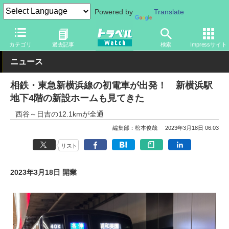
Powered by
Translate
トラベル Watch
企業・政府・官庁
鉄道
関東私鉄
カテゴリ
過去記事
検索
Impressサイト
ニュース
相鉄・東急新横浜線の初電車が出発！ 新横浜駅
地下4階の新設ホームも見てきた
西谷～日吉の12.1kmが全通
編集部：松本俊哉
2023年3月18日 06:03
リスト
2023年3月18日 開業