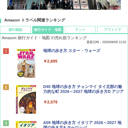
Amazon トラベル関連ランキング
旅行雑誌
旅行ガイド・地図
テント
アウトドア
Amazon 旅行ガイド・地図 の売れ筋ランキング
更新日時：2026/08/09 12:02
BE-PAL(ビ-パル) 2026年 9 月号【特別付録:
地球の歩き方 スター・ウォーズ
SOTO ミニマル"旅"財布 ランダム2種】
￥2,695
￥1,500
ディズニーファン ２０２６年 ９月号 [雑
D40 地球の歩き方 チェンマイ タイ北部の魅
誌] (ＤＩＳＮＥＹ ＦＡＮ)
力的な町 2026～2027 地球の歩き方D アジア
￥713
￥2,079
山と溪谷 2026年8月号「南アルプス大全」
A09 地球の歩き方 イタリア 2026～2027 地
球の歩き方A ヨーロッパ