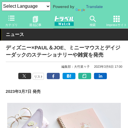
Powered by
Translate
トラベル Watch
旅のアイテム
旅行グッズ
キャラクター
カテゴリ
過去記事
検索
Impressサイト
ニュース
ディズニー×PAUL＆JOE、ミニーマウスとデイジ
ーダックのステーショナリーや雑貨を発売
編集部：大竹菜々子
2023年3月6日 17:00
リスト
2023年3月7日 発売