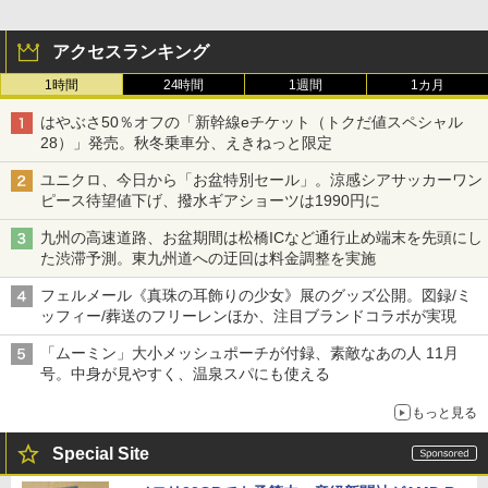
アクセスランキング
1時間
24時間
1週間
1カ月
はやぶさ50％オフの「新幹線eチケット（トクだ値スペシャル
28）」発売。秋冬乗車分、えきねっと限定
ユニクロ、今日から「お盆特別セール」。涼感シアサッカーワン
ピース待望値下げ、撥水ギアショーツは1990円に
九州の高速道路、お盆期間は松橋ICなど通行止め端末を先頭にし
た渋滞予測。東九州道への迂回は料金調整を実施
フェルメール《真珠の耳飾りの少女》展のグッズ公開。図録/ミ
ッフィー/葬送のフリーレンほか、注目ブランドコラボが実現
「ムーミン」大小メッシュポーチが付録、素敵なあの人 11月
号。中身が見やすく、温泉スパにも使える
もっと見る
Special Site