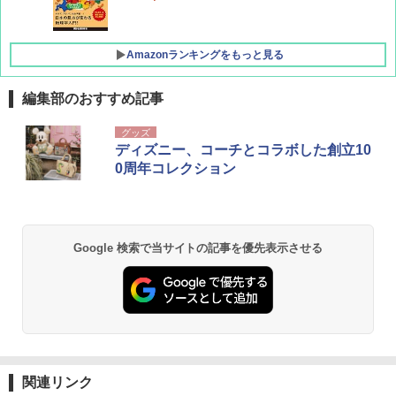
Amazonランキングをもっと見る
編集部のおすすめ記事
[キャンパーズコレクション 山善] ポップアッ
DEWEL パラソル 大型 ビーチ アウトドアパ
グッズ
プテント 傘みたいに広げて畳める パッとサ
ラソル ガーデン サイトシート付 折りたたみ
ディズニー、コーチとコラボした創立10
ッとサンシェード キューブ フルクローズ メ
防水 UVカット 4段階高さ調整 軽量 収納袋付
0周年コレクション
ッシュ 簡単設置 ワンタッチテント キャンプ
き
&ハイキング カーキ PATC-150(KH)
￥6,459
￥6,829
Google 検索で当サイトの記事を優先表示させる
GRANDOOR ステンレス保冷剤 2個セット 2
PYKES PEAK (パイクスピーク) 着替えテン
026リニューアル 急速冷凍 空間倍増 衛生的
ト プライバシー テント 【中が透けない】 1
コンパクト 保冷力長持ち
人用 折りたたみ 防災グッズ 災害用トイレ ビ
ーチ ピクニック ポップアップテント 携帯 簡
￥2,980
易 トイレテント (オリーブ)
￥4,836
熊撃退スプレー 熊よけスプレー 熊スプレー
関連リンク
【日本企業販売】超強力クマ対策スプレー 30