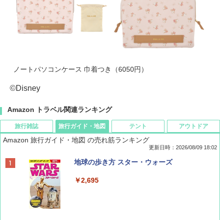
ノートパソコンケース 巾着つき（6050円）
©Disney
Amazon トラベル関連ランキング
旅行雑誌
旅行ガイド・地図
テント
アウトドア
Amazon 旅行ガイド・地図 の売れ筋ランキング
更新日時：2026/08/09 18:02
BE-PAL(ビ-パル) 2026年 9 月号【特別付録:
地球の歩き方 スター・ウォーズ
SOTO ミニマル"旅"財布 ランダム2種】
￥2,695
￥1,500