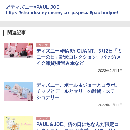
0ml（連続噴射30秒）110ml（連続噴射15
ENDLESS BASE 《めざましテレビで紹介》
秒）射程5～10m 安全ロック搭載 携帯収納袋
🔗ディズニー×PAUL JOE
テント ワンタッチ RENEW 幅200 2-3人用 43
付き ヒグマ・イノシシ対策 自治体・教育機
https://shopdisney.disney.co.jp/special/paulandjoe/
500002(88859)
関の購入実績 登山・キャンプ・アウトドア・
防災用品 長期保存可能 緊急時用 日本国内発
送
￥5,999
関連記事
￥3,680
[キャンパーズコレクション 山善] 傘みたいに
グッズ
広げるだけ パッとサッとテント ブラックコ
ディズニー×MARY QUANT、3月2日「ミ
ーティング フルクローズ メッシュ 3-4人用
Across やわらか保冷剤 日本製 固まらない 1
ニーの日」記念コレクション。バッグ/メ
簡単設置 ポップアップテント エクルベージ
1cm ソフト 2個セット (2個セット)
ュ(BC仕様) PATC-150B(EB)
イク雑貨/折畳み傘など
￥680
2023年2月14日
￥9,990
ディズニー、ポール＆ジョーとコラボ。
着替えテント トイレテント 透けない【換気
[キャンパーズコレクション 山善] 傘みたいに
チップとデールとマリーの雑貨・ステー
通気窓付き】収納袋付き UVカット 防水 防災
広げるだけ パッとサッとテント キューブワ
ショナリー
コンパクト iimono117 (ブルー)
イドプラス ブラックコーティング フルクロ
ーズ メッシュ 5人用 簡単設置 ポップアップ
2022年1月11日
テント PATCW-200B エクルベージュ
￥3,180
グッズ
￥15,990
PAUL＆JOE、猫の日にちなんだ限定コ