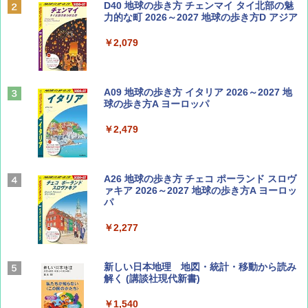
ディズニーファン ２０２６年 ９月号 [雑
D40 地球の歩き方 チェンマイ タイ北部の魅
誌] (ＤＩＳＮＥＹ ＦＡＮ)
力的な町 2026～2027 地球の歩き方D アジア
￥713
￥2,079
山と溪谷 2026年8月号「南アルプス大全」
A09 地球の歩き方 イタリア 2026～2027 地
球の歩き方A ヨーロッパ
￥1,540
￥2,479
Coyote No.89 特集 星野道夫 夢見る旅
A26 地球の歩き方 チェコ ポーランド スロヴ
ァキア 2026～2027 地球の歩き方A ヨーロッ
パ
￥1,540
￥2,277
AIRLINE（エアライン）2026年9月号【特
新しい日本地理 地図・統計・移動から読み
集】ボーイング110周年を祝して！
解く (講談社現代新書)
￥1,760
￥1,540