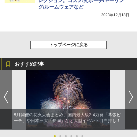
レクション。コスメ/丸ポーチ/キーリン
グ/ルームウェアなど
2023年12月18日
トップページに戻る
おすすめ記事
8月開催の花火大会まとめ。国内最大級2.4万発「幕張ビ
ーチ」や日本三大「長岡」など大型イベント目白押し！
●
●
●
●
●
●