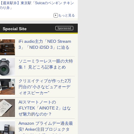
【週末駅弁】東京駅「Suicaのペンギン チキン
のり弁」
もっと見る
Special Site
iFi audio主力「NEO Stream
3」「NEO iDSD 3」に迫る
ソニーミラーレス一眼の大特
集！ 見どころ記事まとめ
クリエイティブが作った2万
円台の“小さなピュアオーデ
ィオスピーカー”
AIスマートノートの
iFLYTEK「AINOTE 2」はな
ぜ魅力的なのか？
Amazon プライムデー過去最
安! Anker注目プロジェクタ