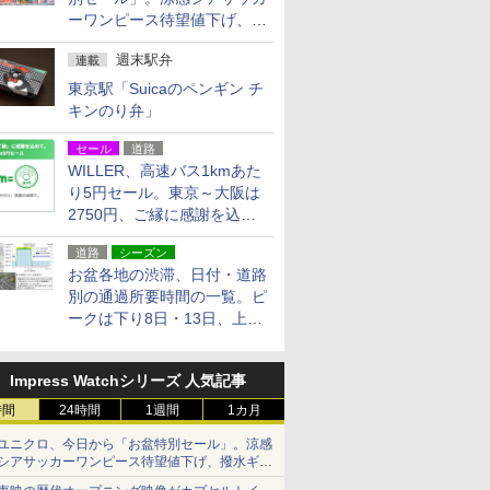
ーワンピース待望値下げ、撥
水ギアショーツは1990円に
週末駅弁
連載
東京駅「Suicaのペンギン チ
キンのり弁」
セール
道路
WILLER、高速バス1kmあた
り5円セール。東京～大阪は
2750円、ご縁に感謝を込め
た20周年記念キャンペーン
道路
シーズン
お盆各地の渋滞、日付・道路
別の通過所要時間の一覧。ピ
ークは下り8日・13日、上り
14日・15日
Impress Watchシリーズ 人気記事
時間
24時間
1週間
1カ月
ユニクロ、今日から「お盆特別セール」。涼感
シアサッカーワンピース待望値下げ、撥水ギア
ショーツは1990円に