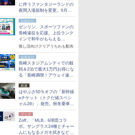
に伴うファンタジーランドの
夜間入場規制を変更。9月か
ら18時50分～20時ごろに
お出かけ
ゼンリン、スポーツファンの
長崎遠征を応援。上位ランク
インで和牛がもらえる
「GO！GO！長崎スタンプラ
推し活向けクリアうちわも配布
リー」
お出かけ
長崎スタジアムシティでの観
戦＆2泊で最大1万円お得にな
る「長崎満喫！アウェイ遠征
応援キャンペーン」
鉄道
はやぶさ50％オフの「新幹線
eチケット（トクだ値スペシ
ャル28）」発売。秋冬乗車
分、えきねっと限定
グッズ
Zoff、「MLB」6球団コラ
ボ。サングラス24種とチャー
ムにもなるメガネ拭きなど雑