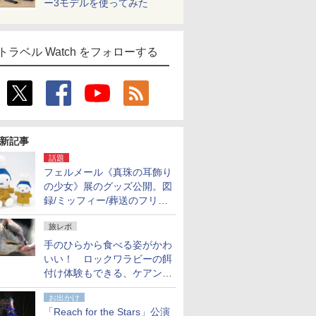
ー3モデルを使ってみた
トラベル Watch をフォローする
新記事
話題
フェルメール《真珠の耳飾り
の少女》展のグッズ公開。図
録/ミッフィー/葬送のフリー
レンほか、注目ブランドコラ
旅レポ
ボが実現
手のひらから食べる姿がかわ
いい！ ロックワラビーの餌
付け体験もできる、ケアンズ
でアサートン高原の日本語ガ
お出かけ
イド付きツアーに参加してみ
「Reach for the Stars」公演
た