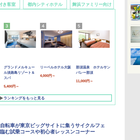
付き客室
都内シティホテル
舞浜ファミリー向け
グランドメルキュー
リーベルホテル大阪
那須温泉 ホテルサン
ル淡路島リゾート＆
バレー那須
4,000円～
スパ
11,000円～
5,400円～
ランキングをもっと見る
自転車が東京ビッグサイトに集うサイクルフェ
臨む試乗コースや初心者レッスンコーナー