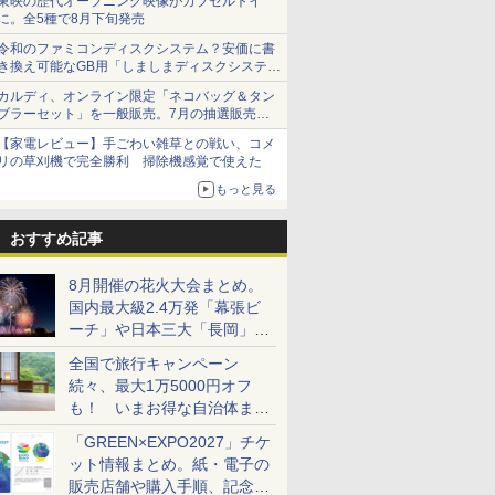
東映の歴代オープニング映像がカプセルトイ
に。全5種で8月下旬発売
令和のファミコンディスクシステム？安価に書
き換え可能なGB用「しましまディスクシステ
ム」
カルディ、オンライン限定「ネコバッグ＆タン
ブラーセット」を一般販売。7月の抽選販売の
当選無効分
【家電レビュー】手ごわい雑草との戦い、コメ
リの草刈機で完全勝利 掃除機感覚で使えた
もっと見る
おすすめ記事
8月開催の花火大会まとめ。
国内最大級2.4万発「幕張ビ
ーチ」や日本三大「長岡」な
ど大型イベント目白押し！
全国で旅行キャンペーン
続々、最大1万5000円オフ
も！ いまお得な自治体まと
め
「GREEN×EXPO2027」チケ
ット情報まとめ。紙・電子の
販売店舗や購入手順、記念チ