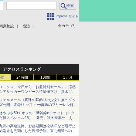
Impress サイト
全カテゴリ
商業施設
宿泊
アクセスランキング
時間
24時間
1週間
1カ月
ユニクロ、今日から「お盆特別セール」。涼感
シアサッカーワンピース待望値下げ、撥水ギア
ショーツは1990円に
フェルメール《真珠の耳飾りの少女》展のグッ
ズ公開。図録/ミッフィー/葬送のフリーレンほ
か、注目ブランドコラボが実現
はやぶさ50％オフの「新幹線eチケット（トク
だ値スペシャル28）」発売。秋冬乗車分、えき
ねっと限定
九州の高速道路、お盆期間は松橋ICなど通行止
め端末を先頭にした渋滞予測。東九州道への迂
回は料金調整を実施