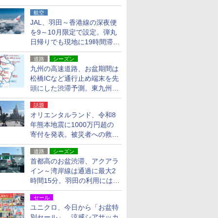
貨24種
航空
JAL、羽田～香港線の深夜便
を9～10月限定で設定。弾丸
日帰りでも現地に19時間滞在
できる
道路
シーズン
九州の高速道路、お盆期間は
松橋ICなど通行止め端末を先
頭にした渋滞予測。東九州道
への迂回は料金調整を実施
話題
オリエンタルランド、令和8
年熊本地震に1000万円超の
寄付を発表。被災者への救援
活動・復旧支援
道路
シーズン
首都高のお盆渋滞、アクアラ
イン～湾岸線は通過に最大2
時間15分。羽田の利用には
「空港西出口」の利用検討を
セール
ユニクロ、今日から「お盆特
別セール」。涼感シアサッカ