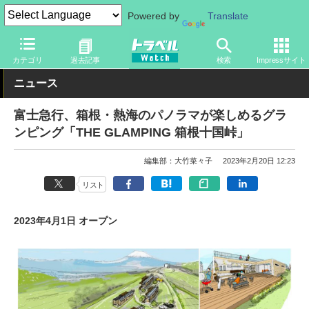
Powered by
Translate
トラベル Watch
旅の情報
ホテル・旅館
グランピング
カテゴリ
過去記事
検索
Impressサイト
ニュース
富士急行、箱根・熱海のパノラマが楽しめるグラ
ンピング「THE GLAMPING 箱根十国峠」
編集部：大竹菜々子
2023年2月20日 12:23
リスト
2023年4月1日 オープン