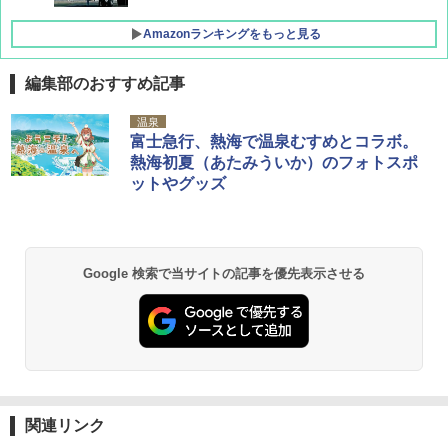
Amazonランキングをもっと見る
編集部のおすすめ記事
D40 地球の歩き方 チェンマイ タイ北部の魅
[キャンパーズコレクション 山善] ポップアッ
GRANDOOR ステンレス保冷剤 2個セット 2
温泉
力的な町 2026～2027 地球の歩き方D アジア
プテント 傘みたいに広げて畳める パッとサ
026リニューアル 急速冷凍 空間倍増 衛生的
富士急行、熱海で温泉むすめとコラボ。
ッとサンシェード キューブ フルクローズ メ
コンパクト 保冷力長持ち
熱海初夏（あたみういか）のフォトスポ
ッシュ 簡単設置 ワンタッチテント キャンプ
￥2,079
ットやグッズ
&ハイキング カーキ PATC-150(KH)
￥2,980
￥6,831
地球の歩き方 スター・ウォーズ
BUNDOK(バンドック)ソロ ドーム 1 EX BDK
-08EX カーキ ソロキャンプ ポリエステル フ
Google 検索で当サイトの記事を優先表示させる
PYKES PEAK (パイクスピーク) 着替えテン
レーム ドーム型 テント
￥2,695
ト プライバシー テント 【中が透けない】 1
人用 折りたたみ 防災グッズ 災害用トイレ ビ
￥14,800
ーチ ピクニック ポップアップテント 携帯 簡
易 トイレテント (ブラック)
僕が見た未来【完全版】
熊撃退スプレー 熊よけスプレー 熊スプレー
￥4,980
【日本企業販売】超強力クマ対策スプレー 30
￥0
0ml（連続噴射30秒）110ml（連続噴射15
秒）射程5～10m 安全ロック搭載 携帯収納袋
関連リンク
ENDLESS BASE 《めざましテレビで紹介》
付き ヒグマ・イノシシ対策 自治体・教育機