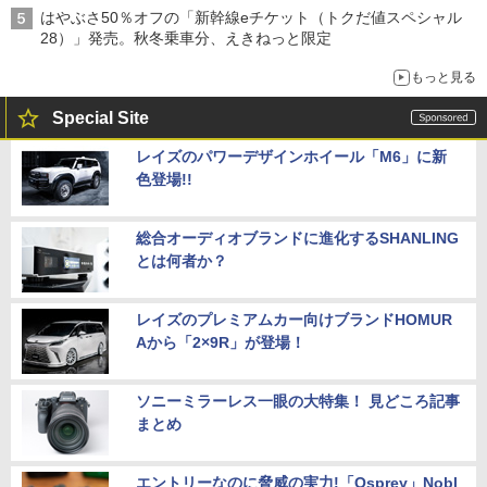
はやぶさ50％オフの「新幹線eチケット（トクだ値スペシャル
28）」発売。秋冬乗車分、えきねっと限定
もっと見る
Special Site
レイズのパワーデザインホイール「M6」に新
色登場!!
総合オーディオブランドに進化するSHANLING
とは何者か？
レイズのプレミアムカー向けブランドHOMUR
Aから「2×9R」が登場！
ソニーミラーレス一眼の大特集！ 見どころ記事
まとめ
エントリーなのに脅威の実力!「Osprey」Nobl