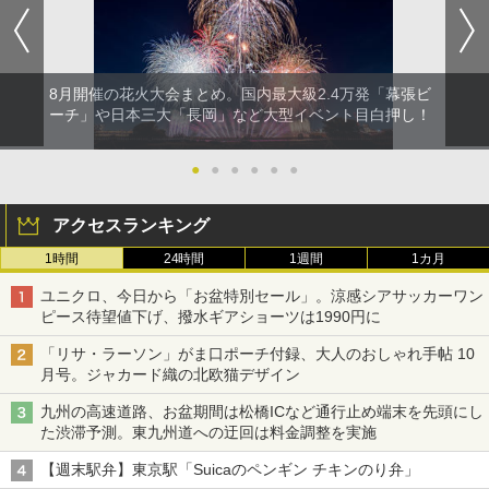
8月開催の花火大会まとめ。国内最大級2.4万発「幕張ビ
ーチ」や日本三大「長岡」など大型イベント目白押し！
●
●
●
●
●
●
アクセスランキング
1時間
24時間
1週間
1カ月
ユニクロ、今日から「お盆特別セール」。涼感シアサッカーワン
ピース待望値下げ、撥水ギアショーツは1990円に
「リサ・ラーソン」がま口ポーチ付録、大人のおしゃれ手帖 10
月号。ジャカード織の北欧猫デザイン
九州の高速道路、お盆期間は松橋ICなど通行止め端末を先頭にし
た渋滞予測。東九州道への迂回は料金調整を実施
【週末駅弁】東京駅「Suicaのペンギン チキンのり弁」