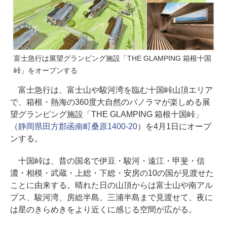
富士急行は展望グランピング施設「THE GLAMPING 箱根十国
峠」をオープンする
富士急行は、富士山や駿河湾を臨む十国峠山頂エリア
で、箱根・熱海の360度大自然のパノラマが楽しめる展
望グランピング施設「THE GLAMPING 箱根十国峠」
（
静岡県田方郡函南町桑原1400-20
）を4月1日にオープ
ンする。
十国峠は、昔の国名で伊豆・駿河・遠江・甲斐・信
濃・相模・武蔵・上総・下総・安房の10の国が見渡せた
ことに由来する。晴れた日の山頂からは富士山や南アル
プス、駿河湾、房総半島、三浦半島まで見渡せて、夜に
は星のきらめきをより近くに感じる空間が広がる。