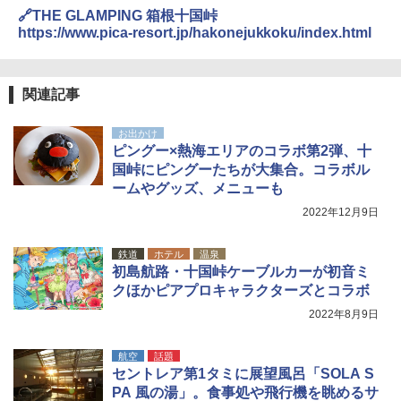
テント ワンタッチ RENEW 幅200 2-3人用 43
関の購入実績 登山・キャンプ・アウトドア・
🔗THE GLAMPING 箱根十国峠
500002(88859)
防災用品 長期保存可能 緊急時用 日本国内発
https://www.pica-resort.jp/hakonejukkoku/index.html
送
A26 地球の歩き方 チェコ ポーランド スロヴ
ァキア 2026～2027 地球の歩き方A ヨーロッ
￥5,999
パ
￥3,680
関連記事
￥2,277
[キャンパーズコレクション 山善] 傘みたいに
広げるだけ パッとサッとテント ブラックコ
DEWEL パラソル 大型 ビーチ アウトドアパ
お出かけ
ーティング フルクローズ メッシュ 3-4人用
ラソル ガーデン サイトシート付 折りたたみ
ピングー×熱海エリアのコラボ第2弾、十
簡単設置 ポップアップテント エクルベージ
防水 UVカット 4段階高さ調整 軽量 収納袋付
A09 地球の歩き方 イタリア 2026～2027 地
ュ(BC仕様) PATC-150B(EB)
き
国峠にピングーたちが大集合。コラボル
球の歩き方A ヨーロッパ
ームやグッズ、メニューも
￥9,990
￥6,459
￥2,479
2022年12月9日
[キャンパーズコレクション 山善] 傘みたいに
着替えテント トイレテント 透けない【換気
鉄道
ホテル
温泉
広げるだけ パッとサッとテント キューブワ
通気窓付き】収納袋付き UVカット 防水 防災
初島航路・十国峠ケーブルカーが初音ミ
イド ブラックコーティング フルクローズ メ
コンパクト iimono117 (ブルー)
クほかピアプロキャラクターズとコラボ
ッシュ 4人用 簡単設置 ポップアップテント P
ATCW-150B エクルベージュ
2022年8月9日
￥3,080
￥-
航空
話題
セントレア第1タミに展望風呂「SOLA S
PA 風の湯」。食事処や飛行機を眺めるサ