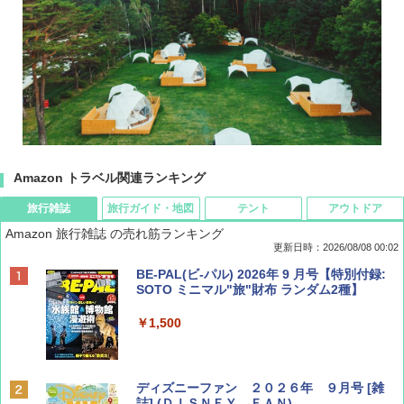
Amazon トラベル関連ランキング
旅行雑誌
旅行ガイド・地図
テント
アウトドア
Amazon 旅行雑誌 の売れ筋ランキング
更新日時：2026/08/08 00:02
BE-PAL(ビ-パル) 2026年 9 月号【特別付録:
SOTO ミニマル"旅"財布 ランダム2種】
￥1,500
ディズニーファン ２０２６年 ９月号 [雑
誌] (ＤＩＳＮＥＹ ＦＡＮ)